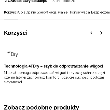
Czas dostawy do sklepu
1 - 3 dni robocze
Korzyści
Opis
Opinie
Specyfikacja
Pranie i konserwacja
Bezpieczeń
Korzyści
Technologia 4FDry – szybkie odprowadzanie wilgoci
Materiał pomaga odprowadzać wilgoć i szybciej schnie, dzięki
czemu łatwiej zachowasz komfort i uczucie suchości podczas
aktywności.
Zobacz podobne produkty