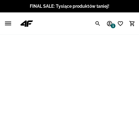
FINAL SALE: Tysiące produktów taniej!
Polski / PLN
1
Angielski / EUR
Angielski / USD
Angielski / GBP
Chorwacki / EUR
Czeski / CZK
Litewski / EUR
Łotewski / EUR