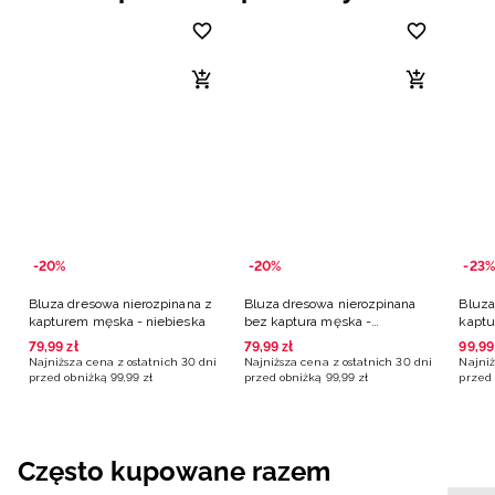
-20%
-20%
-23%
Bluza dresowa nierozpinana z
Bluza dresowa nierozpinana
Bluza
kapturem męska - niebieska
bez kaptura męska -
kaptu
niebieska
79
,
99
zł
79
,
99
zł
99
,
99
Najniższa cena z ostatnich 30 dni
Najniższa cena z ostatnich 30 dni
Najniż
przed obniżką
99
,
99
zł
przed obniżką
99
,
99
zł
przed 
Często kupowane razem