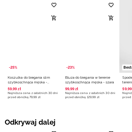
-25%
-23%
Best
Koszulka do biegania slim
Bluza do biegania w terenie
Spode
szybkoschnąca męska -
szybkoschnąca męska - szara
teren
pomarańczowa
męski
59
,
99
zł
99
,
99
zł
59
,
99
Najniższa cena z ostatnich 30 dni
Najniższa cena z ostatnich 30 dni
Najniż
przed obniżką
79
,
99
zł
przed obniżką
129
,
99
zł
przed 
Odkrywaj dalej