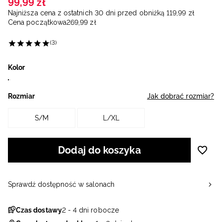
99
,
99
zł
Najniższa cena z ostatnich 30 dni przed obniżką
119
,
99
zł
Cena początkowa
269
,
99
zł
(3)
Kolor
Rozmiar
Jak dobrać rozmiar?
S/M
L/XL
Dodaj do koszyka
Sprawdź dostępność w salonach
Czas dostawy
2 - 4 dni robocze