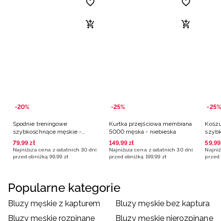
-20%
-25%
-25%
Spodnie treningowe
Kurtka przejściowa membrana
Koszu
szybkoschnące męskie -
5000 męska - niebieska
szybk
granatowe
niebi
79
,
99
zł
149
,
99
zł
59
,
99
Najniższa cena z ostatnich 30 dni
Najniższa cena z ostatnich 30 dni
Najniż
przed obniżką
99
,
99
zł
przed obniżką
199
,
99
zł
przed 
Popularne kategorie
Bluzy męskie z kapturem
Bluzy męskie bez kaptura
Bluzy męskie rozpinane
Bluzy męskie nierozpinane