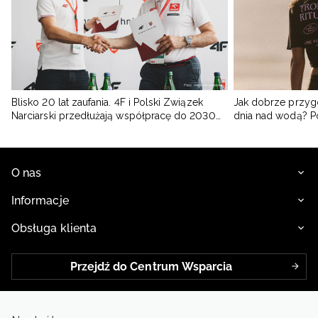
Blisko 20 lat zaufania. 4F i Polski Związek
Jak dobrze przyg
Narciarski przedłużają współpracę do 2030
dnia nad wodą? 
roku
O nas
Informacje
Obsługa klienta
Przejdź do Centrum Wsparcia