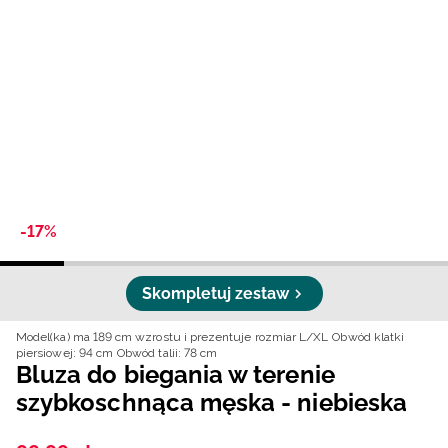
Niemiecki / EUR
Rumuński / RON
Słowacki / EUR
Ukraiński / UAH
-17%
Skompletuj zestaw
Model(ka) ma 189 cm wzrostu i prezentuje rozmiar L/XL
Obwód klatki
piersiowej: 94 cm
Obwód talii: 78 cm
Bluza do biegania w terenie
szybkoschnąca męska - niebieska