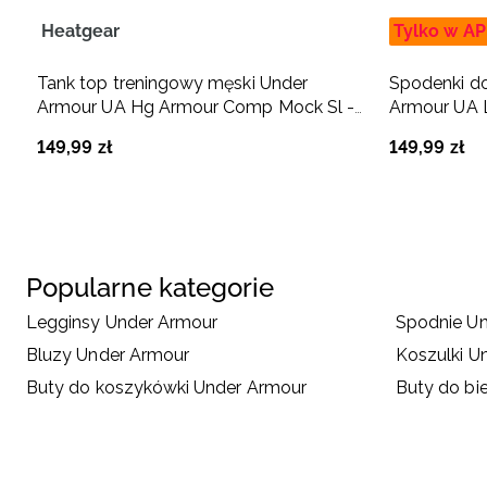
Heatgear
Tylko w AP
Tank top treningowy męski Under
Spodenki do
Armour UA Hg Armour Comp Mock Sl -
Armour UA L
czarny
149
,
99
zł
149
,
99
zł
Popularne kategorie
Legginsy Under Armour
Spodnie U
Bluzy Under Armour
Koszulki U
Buty do koszykówki Under Armour
Buty do bi