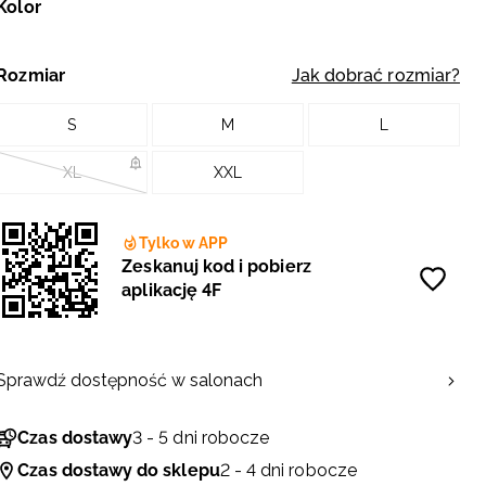
Kolor
Rozmiar
Jak dobrać rozmiar?
S
M
L
XL
XXL
Tylko w APP
Zeskanuj kod i pobierz
aplikację 4F
Sprawdź dostępność w salonach
Czas dostawy
3 - 5 dni robocze
Czas dostawy do sklepu
2 - 4 dni robocze