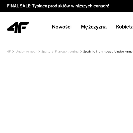
FINAL SALE: Tysiące produktów w niższych cenach!
Nowości
Mężczyzna
Kobiet
4F
Under Armour
Sporty
Fitness/trening
Spodnie treningowe Under Armou