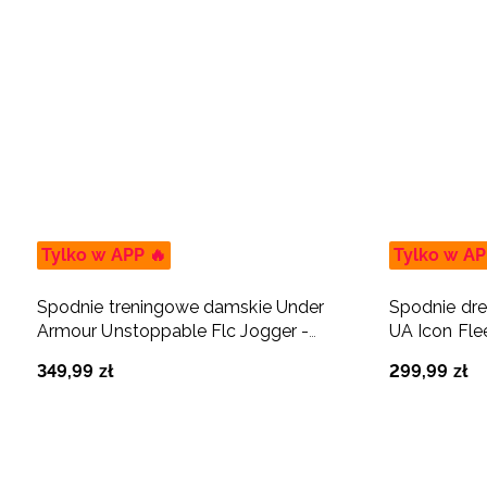
Tylko w APP 🔥
Tylko w AP
Spodnie treningowe damskie Under
Spodnie dr
Armour Unstoppable Flc Jogger -
UA Icon Fle
czarne
349
,
99
zł
299
,
99
zł