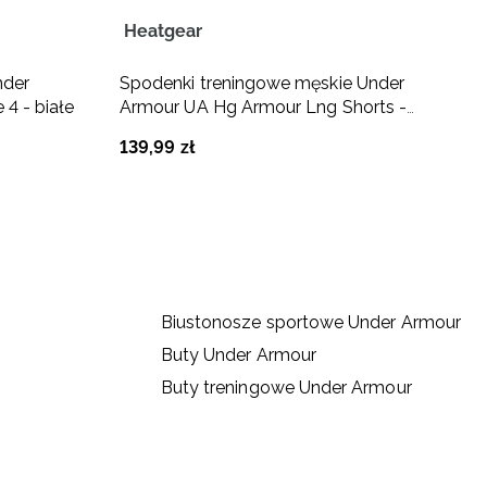
Heatgear
3
nder
Spodenki treningowe męskie Under
B
4 - białe
Armour UA Hg Armour Lng Shorts -
U
czarne
c
139
,
99
zł
1
Biustonosze sportowe Under Armour
Buty Under Armour
Buty treningowe Under Armour