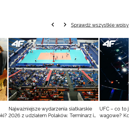
Sprawdź wszystkie wpisy
Najważniejsze wydarzenia siatkarskie
UFC – co to jest 
oki?
2026 z udziałem Polaków. Terminarz i
wagowe? Kompl
turnieje