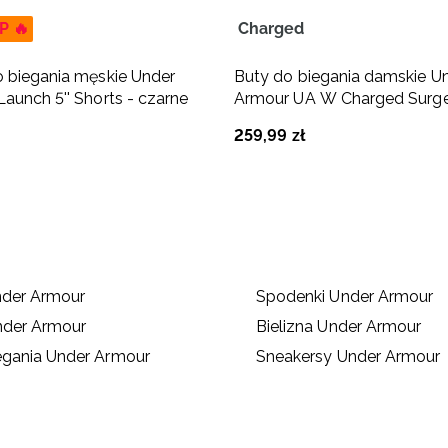
P 🔥
Charged
 biegania męskie Under
Buty do biegania damskie U
aunch 5'' Shorts - czarne
Armour UA W Charged Surge 
259
,
99
zł
nder Armour
Spodenki Under Armour
nder Armour
Bielizna Under Armour
egania Under Armour
Sneakersy Under Armour