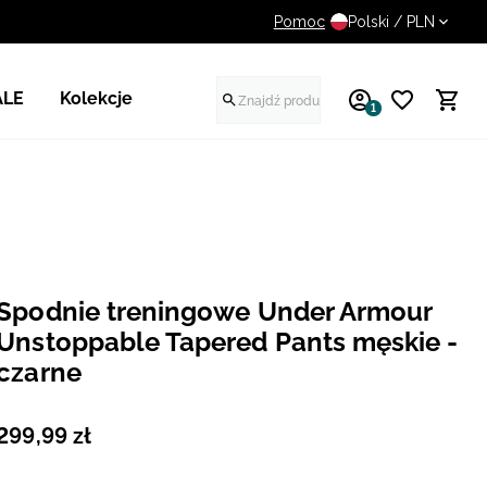
Pomoc
UWAGA NA FAŁSZYWE STR
Polski / PLN
ALE
Kolekcje
1
Spodnie treningowe Under Armour
Unstoppable Tapered Pants męskie -
czarne
299
,
99
zł