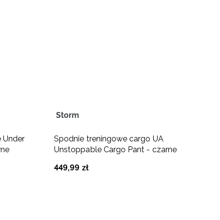
Storm
T
e Under
Spodnie treningowe cargo UA
S
rne
Unstoppable Cargo Pant - czarne
U
449
,
99
zł
2