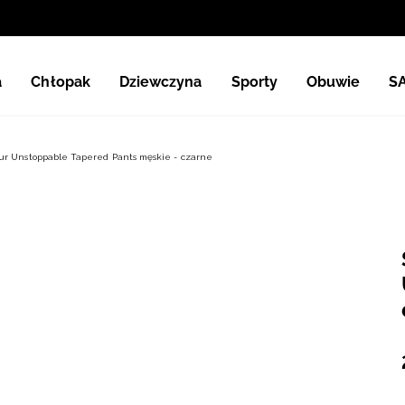
a
Chłopak
Dziewczyna
Sporty
Obuwie
S
r Unstoppable Tapered Pants męskie - czarne