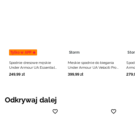
Tylko w APP 🔥
Storm
Sto
Spodnie dresowe męskie
Meskie spodnie do biegania
Spod
Under Armour UA Essential
Under Armour UA Velociti Pro
Armo
Fleece Jogger - granatowe
Storm Pants - granatowe
męsk
249
,
99
zł
399
,
99
zł
279
,
Odkrywaj dalej