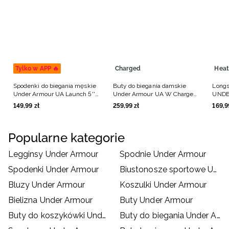
Tylko w APP 🔥
Charged
Heat
Spodenki do biegania męskie
Buty do biegania damskie
Longs
Under Armour UA Launch 5''
Under Armour UA W Charged
UNDE
Shorts - czarne
Surge 4 - białe
Armou
149
,
99
zł
259
,
99
zł
169
,
9
Popularne kategorie
Legginsy Under Armour
Spodnie Under Armour
Spodenki Under Armour
Biustonosze sportowe Under Armour
Bluzy Under Armour
Koszulki Under Armour
Bielizna Under Armour
Buty Under Armour
Buty do koszykówki Under Armour
Buty do biegania Under Armour