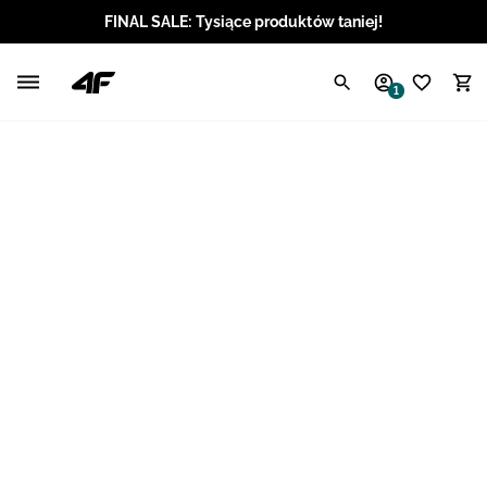
FINAL SALE: Tysiące produktów taniej!
Polski / PLN
1
Angielski / EUR
Angielski / USD
Angielski / GBP
Chorwacki / EUR
Czeski / CZK
Litewski / EUR
Łotewski / EUR