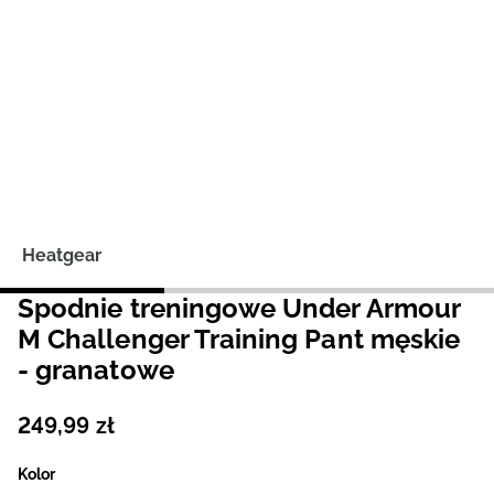
Niemiecki / EUR
Rumuński / RON
Słowacki / EUR
Ukraiński / UAH
Heatgear
Spodnie treningowe Under Armour
M Challenger Training Pant męskie
- granatowe
249
,
99
zł
Kolor