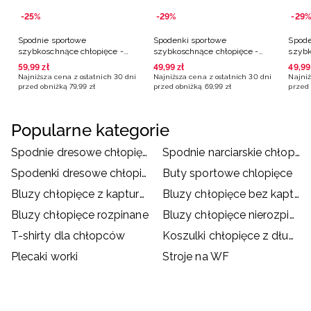
-25%
-29%
-29%
Spodnie sportowe
Spodenki sportowe
Spode
szybkoschnące chłopięce -
szybkoschnące chłopięce -
szybk
szare
czarne
turk
59
,
99
zł
49
,
99
zł
49
,
99
Najniższa cena z ostatnich 30 dni
Najniższa cena z ostatnich 30 dni
Najniż
przed obniżką
79
,
99
zł
przed obniżką
69
,
99
zł
przed 
Popularne kategorie
Spodnie dresowe chłopięce
Spodnie narciarskie chłopięce
Spodenki dresowe chłopięce
Buty sportowe chlopięce
Bluzy chłopięce z kapturem
Bluzy chłopięce bez kaptura
Bluzy chłopięce rozpinane
Bluzy chłopięce nierozpinane
T-shirty dla chłopców
Koszulki chłopięce z długim rękawem
Plecaki worki
Stroje na WF