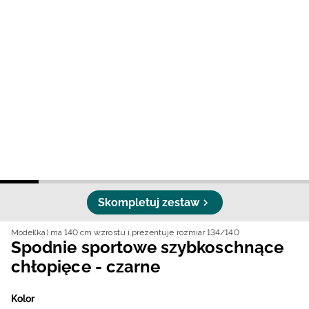
Niemiecki / EUR
Rumuński / RON
Słowacki / EUR
Ukraiński / UAH
Skompletuj zestaw
Model(ka) ma 140 cm wzrostu i prezentuje rozmiar 134/140
Spodnie sportowe szybkoschnące
chłopięce - czarne
Kolor