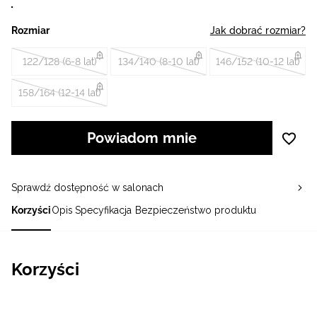
Rozmiar
Jak dobrać rozmiar?
122/128 (6-8 lat)
134/140 (8-10 lat)
146/152 (10-12 lat)
158/164 (12-14 lat)
Powiadom mnie
Sprawdź dostępność w salonach
Korzyści
Opis
Specyfikacja
Bezpieczeństwo produktu
Korzyści