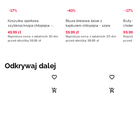
-17%
-40%
-17%
Koszulka sportowa
Bluza dresowa loose z
Buty 
szybkoschnąca chłopięca -
kapturem chłopięca - szara
chole
pomarańczowa
49
,
99
zł
59
,
99
zł
99
,
99
Najniższa cena z ostatnich 30 dni
Najniższa cena z ostatnich 30 dni
Najniż
przed obniżką
59
,
99
zł
przed obniżką
99
,
99
zł
przed 
Odkrywaj dalej