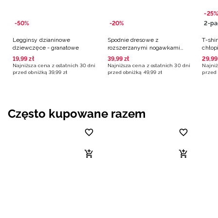
-25%
-50%
-20%
2-pa
Legginsy dzianinowe
Spodnie dresowe z
T-shir
dziewczęce - granatowe
rozszerzanymi nogawkami
chłop
dziewczęce - granatowe
19
,
99
zł
39
,
99
zł
29
,
99
Najniższa cena z ostatnich 30 dni
Najniższa cena z ostatnich 30 dni
Najniż
przed obniżką
39
,
99
zł
przed obniżką
49
,
99
zł
przed 
Często kupowane razem