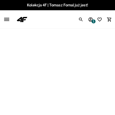
Kolekcja 4F | Tomasz Fornal już jest!
Polski / PLN
1
Angielski / EUR
Angielski / USD
Angielski / GBP
Chorwacki / EUR
Czeski / CZK
Litewski / EUR
Łotewski / EUR