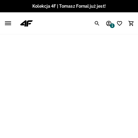
Kolekcja 4F | Tomasz Fornal już jest!
Polski / PLN
1
Angielski / EUR
Angielski / USD
Angielski / GBP
Chorwacki / EUR
Czeski / CZK
Litewski / EUR
Łotewski / EUR