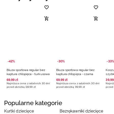
-42%
-30%
-33%
Bluza sportowa regular bez
Bluza sportowa regular bez
Koszu
kaptura chłopięca - turkusowa
kaptura chłopięca - czarna
szybk
multi
69
,
99
zł
69
,
99
zł
39
,
99
Najniższa cena z ostatnich 30 dni
Najniższa cena z ostatnich 30 dni
Najniż
przed obniżką
119
,
99
zł
przed obniżką
99
,
99
zł
przed 
Popularne kategorie
Kurtki dziecięce
Bezrękawniki dziecięce