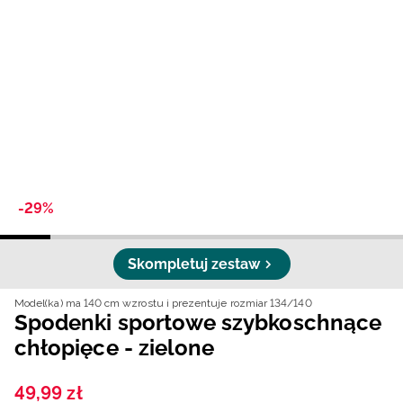
Niemiecki / EUR
Rumuński / RON
Słowacki / EUR
Ukraiński / UAH
-29%
Skompletuj zestaw
Model(ka) ma 140 cm wzrostu i prezentuje rozmiar 134/140
Spodenki sportowe szybkoschnące
chłopięce - zielone
49
,
99
zł