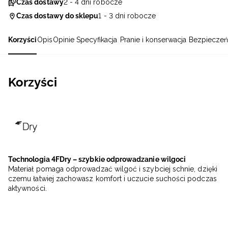
Czas dostawy
2 - 4 dni robocze
Czas dostawy do sklepu
1 - 3 dni robocze
Korzyści
Opis
Opinie
Specyfikacja
Pranie i konserwacja
Bezpieczeń
Korzyści
Technologia 4FDry – szybkie odprowadzanie wilgoci
Materiał pomaga odprowadzać wilgoć i szybciej schnie, dzięki
czemu łatwiej zachowasz komfort i uczucie suchości podczas
aktywności.