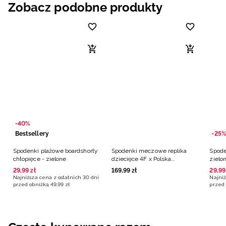
Zobacz podobne produkty
-40%
Bestsellery
-25%
Spodenki plażowe boardshorty
Spodenki meczowe replika
Spode
chłopięce - zielone
dziecięce 4F x Polska
zielo
Siatkówka - zielone
29
,
99
zł
169
,
99
zł
29
,
99
Najniższa cena z ostatnich 30 dni
Najniż
przed obniżką
49
,
99
zł
przed 