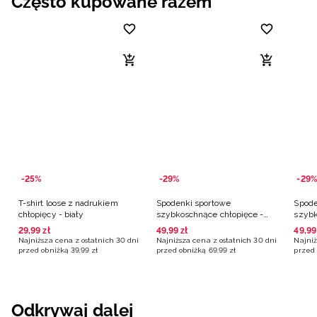
Często kupowane razem
-25%
-29%
-29%
T-shirt loose z nadrukiem
Spodenki sportowe
Spode
chłopięcy - biały
szybkoschnące chłopięce -
szybk
turkusowe
czarn
29
,
99
zł
49
,
99
zł
49
,
99
Najniższa cena z ostatnich 30 dni
Najniższa cena z ostatnich 30 dni
Najniż
przed obniżką
39
,
99
zł
przed obniżką
69
,
99
zł
przed 
Odkrywaj dalej