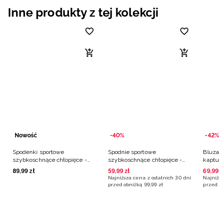
Inne produkty z tej kolekcji
Nowość
-40%
-42%
Spodenki sportowe
Spodnie sportowe
Bluza
szybkoschnące chłopięce -
szybkoschnące chłopięce -
kaptu
czarne
turkusowe
89
,
99
zł
59
,
99
zł
69
,
99
Najniższa cena z ostatnich 30 dni
Najniż
przed obniżką
99
,
99
zł
przed 