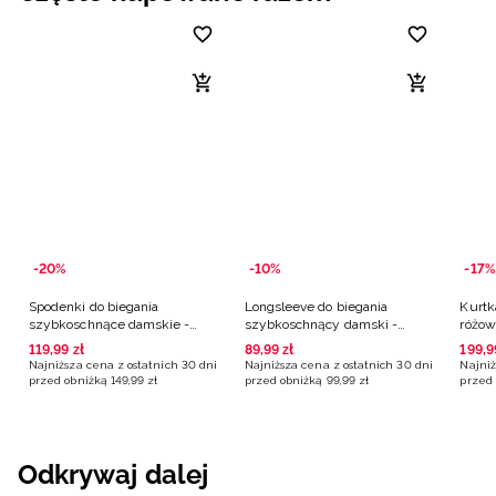
-20%
-10%
-17%
Spodenki do biegania
Longsleeve do biegania
Kurtk
szybkoschnące damskie -
szybkoschnący damski -
różow
różowe
czarny
119
,
99
zł
89
,
99
zł
199
,
9
Najniższa cena z ostatnich 30 dni
Najniższa cena z ostatnich 30 dni
Najniż
przed obniżką
149
,
99
zł
przed obniżką
99
,
99
zł
przed 
Odkrywaj dalej