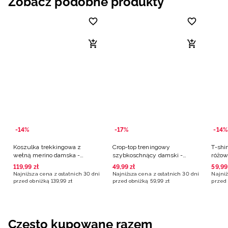
Zobacz podobne produkty
-14%
-17%
-14%
Koszulka trekkingowa z
Crop-top treningowy
T-shir
wełną merino damska -
szybkoschnący damski -
różo
różowa
różowy
119
,
99
zł
49
,
99
zł
59
,
99
Najniższa cena z ostatnich 30 dni
Najniższa cena z ostatnich 30 dni
Najniż
przed obniżką
139
,
99
zł
przed obniżką
59
,
99
zł
przed 
Często kupowane razem