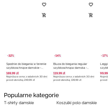
-32%
-14%
-17%
Spodnie do biegania w terenie
Bluza do biegania regular
Leggi
szybkoschnące damskie -
szybkoschnąca damska -
szybk
granatowe
czerwona
czarn
169
,
99
zł
119
,
99
zł
99
,
99
Najniższa cena z ostatnich 30 dni
Najniższa cena z ostatnich 30 dni
Najniż
przed obniżką
249
,
99
zł
przed obniżką
139
,
99
zł
przed 
Popularne kategorie
T-shirty damskie
Koszulki polo damskie