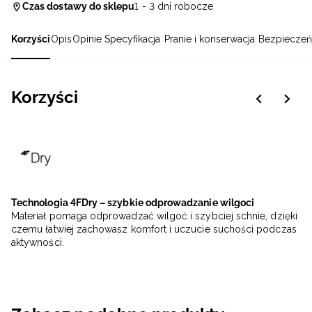
Czas dostawy do sklepu
1 - 3 dni robocze
Korzyści
Opis
Opinie
Specyfikacja
Pranie i konserwacja
Bezpieczeń
Korzyści
Technologia 4FDry – szybkie odprowadzanie wilgoci
Materiał pomaga odprowadzać wilgoć i szybciej schnie, dzięki
czemu łatwiej zachowasz komfort i uczucie suchości podczas
aktywności.