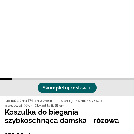
Niemiecki / EUR
Rumuński / RON
Słowacki / EUR
Ukraiński / UAH
Skompletuj zestaw
Model(ka) ma 174 cm wzrostu i prezentuje rozmiar S
Obwód klatki
piersiowej: 76 cm
Obwód talii: 61 cm
Koszulka do biegania
szybkoschnąca damska - różowa