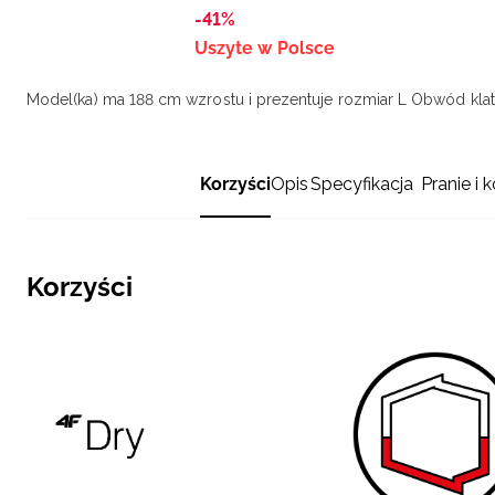
-41%
Uszyte w Polsce
Model(ka) ma 188 cm wzrostu i prezentuje rozmiar L
Obwód klatk
Korzyści
Opis
Specyfikacja
Pranie i 
Korzyści