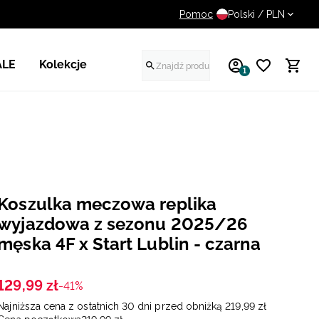
Pomoc
UWAGA NA FAŁSZYWE STR
Polski / PLN
ALE
Kolekcje
1
Koszulka meczowa replika
wyjazdowa z sezonu 2025/26
męska 4F x Start Lublin - czarna
129
,
99
zł
-41%
Najniższa cena z ostatnich 30 dni przed obniżką
219
,
99
zł