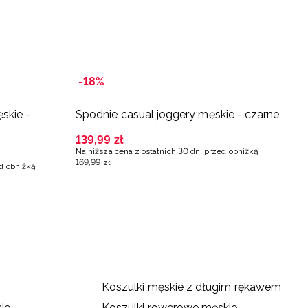
-18%
skie -
Spodnie casual joggery męskie - czarne
S
c
139
,
99
zł
Najniższa cena z ostatnich 30 dni przed obniżką
9
169
,
99
zł
ed obniżką
Na
13
Koszulki męskie z długim rękawem
ie
Koszulki rowerowe męskie