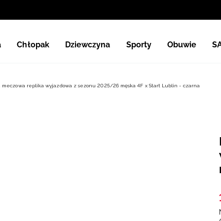
a
Chłopak
Dziewczyna
Sporty
Obuwie
S
 meczowa replika wyjazdowa z sezonu 2025/26 męska 4F x Start Lublin - czarna