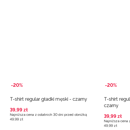
-20%
-20%
T-shirt regular gładki męski - czarny
T-shirt regu
czarny
39
,
99
zł
Najniższa cena z ostatnich 30 dni przed obniżką
39
,
99
zł
49
,
99
zł
Najniższa cena 
49
,
99
zł