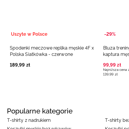
Uszyte w Polsce
-29%
Spodenki meczowe replika męskie 4F x
Bluza treni
Polska Siatkówka - czerwone
kaptura męs
189
,
99
zł
99
,
99
zł
Najniższa cena 
139
,
99
zł
Popularne kategorie
T-shirty z nadrukiem
T-shirty b
Koszulki męskie bez rękawów
Koszulki p