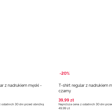
-20%
lar z nadrukiem męski -
T-shirt regular z nadrukiem m
czarny
39
,
99
zł
z ostatnich 30 dni przed obniżką
Najniższa cena z ostatnich 30 dni prz
49
,
99
zł