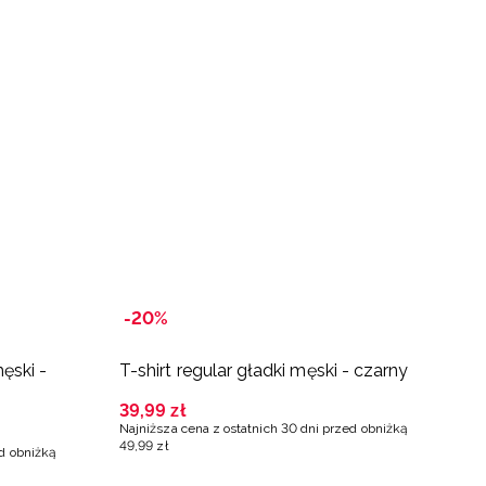
-20%
ęski -
T-shirt regular gładki męski - czarny
T
39
,
99
zł
3
Najniższa cena z ostatnich 30 dni przed obniżką
Na
49
,
99
zł
4
ed obniżką