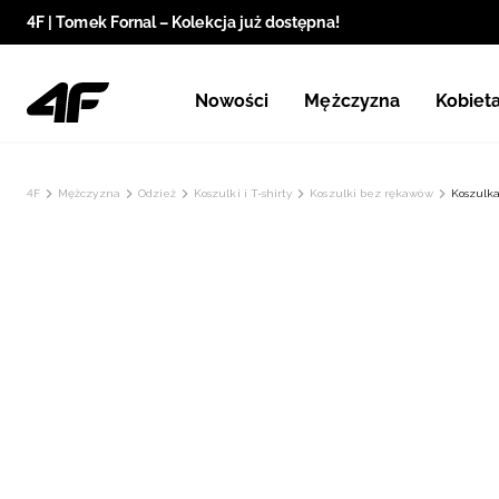
4F | Tomek Fornal – Kolekcja już dostępna!
Nowości
Mężczyzna
Kobiet
4F
Mężczyzna
Odzież
Koszulki i T-shirty
Koszulki bez rękawów
Koszulka