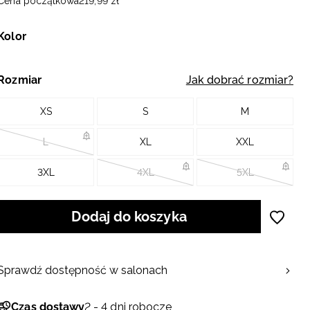
Cena początkowa
219
,
99
zł
Kolor
Rozmiar
Jak dobrać rozmiar?
XS
S
M
L
XL
XXL
3XL
4XL
5XL
Dodaj do koszyka
Sprawdź dostępność w salonach
Czas dostawy
2 - 4 dni robocze