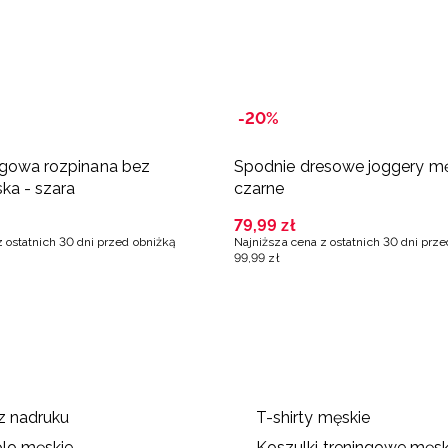
-20%
ngowa rozpinana bez
Spodnie dresowe joggery mę
ka - szara
czarne
79
,
99
zł
z ostatnich 30 dni przed obniżką
Najniższa cena z ostatnich 30 dni prz
99
,
99
zł
ez nadruku
T-shirty męskie
olo męskie
Koszulki treningowe męsk