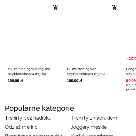
-10%
Bluza treningowa regular
Bluza treningowa
Longs
szybkoschnąca męska -
szybkoschnąca męska -
szybk
czarna
czarna
grana
199
,
99
zł
199
,
99
zł
89
,
99
Najniż
przed 
Popularne kategorie
T-shirty bez nadruku
T-shirty z nadrukiem
Odzież merino
Joggery męskie