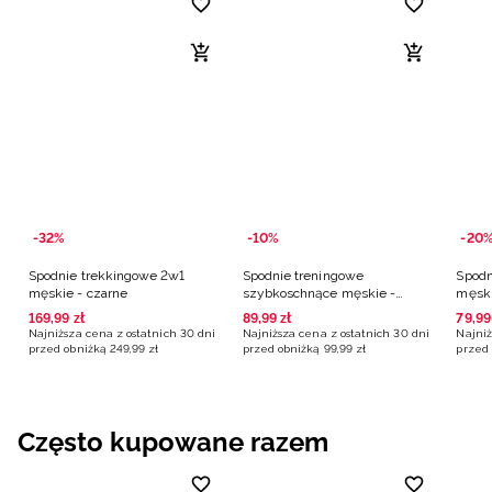
-32%
-10%
-20
Spodnie trekkingowe 2w1
Spodnie treningowe
Spodn
męskie - czarne
szybkoschnące męskie -
męski
czarne
169
,
99
zł
89
,
99
zł
79
,
99
Najniższa cena z ostatnich 30 dni
Najniższa cena z ostatnich 30 dni
Najniż
przed obniżką
249
,
99
zł
przed obniżką
99
,
99
zł
przed 
Często kupowane razem