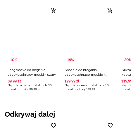
-10%
-19%
-20
Longsleeve do biegania
Spodnie do biegania
Bluza
szybkoschnący męski - szary
szybkoschnące męskie -
kaptu
czarne
89
,
99
zł
129
,
99
zł
119
,
9
Najniższa cena z ostatnich 30 dni
Najniższa cena z ostatnich 30 dni
Najniż
przed obniżką
99
,
99
zł
przed obniżką
159
,
99
zł
przed 
Odkrywaj dalej