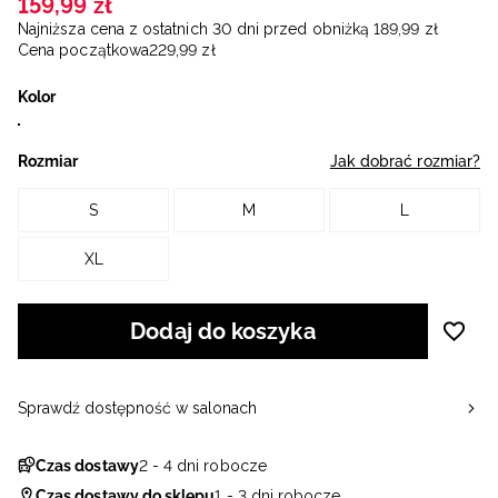
159
,
99
zł
Najniższa cena z ostatnich 30 dni przed obniżką
189
,
99
zł
Cena początkowa
229
,
99
zł
Kolor
Rozmiar
Jak dobrać rozmiar?
S
M
L
XL
Dodaj do koszyka
Sprawdź dostępność w salonach
Czas dostawy
2 - 4 dni robocze
Czas dostawy do sklepu
1 - 3 dni robocze