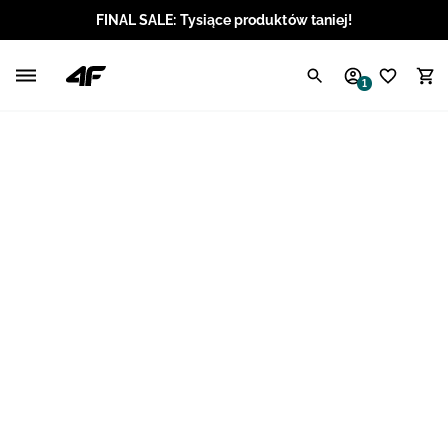
FINAL SALE: Tysiące produktów taniej!
Polski / PLN
1
Angielski / EUR
Angielski / USD
Angielski / GBP
Chorwacki / EUR
Czeski / CZK
Litewski / EUR
Łotewski / EUR