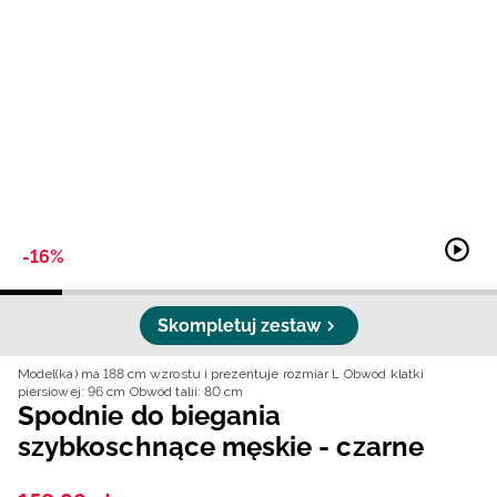
Niemiecki / EUR
Rumuński / RON
Słowacki / EUR
Ukraiński / UAH
-16%
Skompletuj zestaw
Model(ka) ma 188 cm wzrostu i prezentuje rozmiar L
Obwód klatki
piersiowej: 96 cm
Obwód talii: 80 cm
Spodnie do biegania
szybkoschnące męskie - czarne