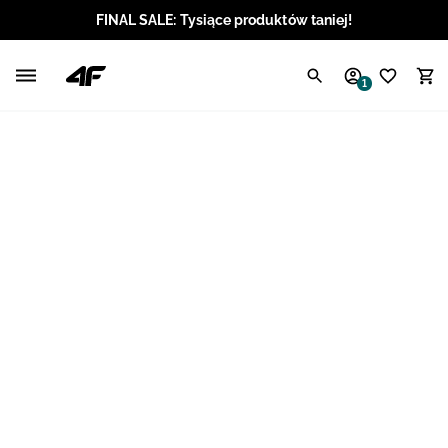
FINAL SALE: Tysiące produktów taniej!
Polski / PLN
1
Angielski / EUR
Angielski / USD
Angielski / GBP
Chorwacki / EUR
Czeski / CZK
Litewski / EUR
Łotewski / EUR