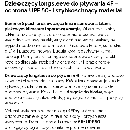
Dziewczęcy longsleeve do pływania 4F –
ochrona UPF 50+ i szybkoschnący materiał
Summer Splash to dziewczęca linia inspirowana latem,
plażowym klimatem i sportową energią.
Obszerne t-shirty,
lekkie bluzy, szorty i szerokie spodnie dresowe tworzą
wygodne zestawy na aktywny dzień nad wodą, wakacyjny
wyjazd i codzienność w mieście. Pastelowe kolory, surferskie
grafiki i plażowe motywy budują lekki, pozytywny klimat
kolekcji. Palmy, deski surfingowe, sportowe akcenty i efekt
retro podkreślają swobodny charakter linii oraz energię
dziewczyn, które lubią słońce, ruch i letnie wyzwania.
Dziewczęcy longsleeve do pływania 4F
sprawdza się podczas
aktywności w wodzie i na plaży.
Krój slim
dopasowuje się do
sylwetki, dzięki czemu materiał porusza się razem z ciałem
podczas pływania. Koszulka ma
długość do bioder
, więc
dobrze układa się także wtedy, gdy często zmieniasz pozycję
w wodzie.
Materiał wykonano w technologii
4FDry
, która wspiera
odprowadzanie wilgoci z dala od skóry i przyspiesza
wysychanie. Dzianina posiada również
filtr UPF 50+
,
pomagający ograniczyć działanie promieniowania