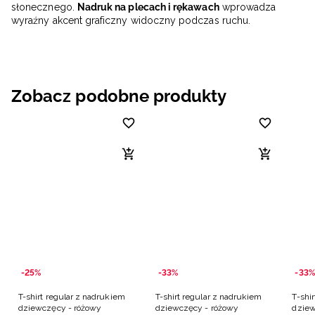
słonecznego.
Nadruk na plecach i rękawach
wprowadza
wyraźny akcent graficzny widoczny podczas ruchu.
Zobacz podobne produkty
-25%
-33%
-33%
T-shirt regular z nadrukiem
T-shirt regular z nadrukiem
T-shi
dziewczęcy - różowy
dziewczęcy - różowy
dziew