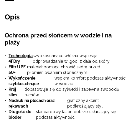
Opis
Ochrona przed słońcem w wodzie i na
plaży
Technologia
szybkoschnące włókna wspierają
4FDry
odprowadzanie wilgoci z dala od skóry
Filtr UPF
materiał pomaga chronić skórę przed
50+
promieniowaniem słonecznym
Wykończenie
wspiera komfort podczas aktywności
szybkoschnące
w wodzie
Krój
dopasowuje się do sylwetki i zapewnia swobodę
slim
ruchów
Nadruk na plecach oraz
graficzny akcent
rękawach
podkreślający styl
Długość do
standardowy fason dobrze układający się
bioder
podczas aktywności