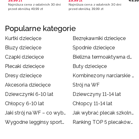
39
,
99
zł
29
,
99
zł
49
,
99
Najniższa cena z ostatnich 30 dni
Najniższa cena z ostatnich 30 dni
przed obniżką
49
,
99
zł
przed obniżką
39
,
99
zł
Popularne kategorie
Kurtki dziecięce
Bezrękawniki dziecięce
Bluzy dziecięce
Spodnie dziecięce
Czapki dziecięce
Bielizna termoaktywna dziecięca
Plecaki dziecięce
Buty dziecięce
Dresy dziecięce
Kombinezony narciarskie dziecięce
Akcesoria dziecięce
Strój na WF
Dziewczynki 6-10 lat
Dziewczyny 11-14 lat
Chłopcy 6-10 lat
Chłopcy 11-14 lat
Jaki strój na WF – co wybrać dla dziecka?
Jak wybrać plecak szkolny?
Wygodne legginsy sportowe dla dzieci
Ranking TOP 5 plecaków szkolnych od 4F