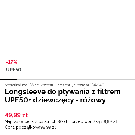
Niemiecki / EUR
Rumuński / RON
Słowacki / EUR
Ukraiński / UAH
-17%
UPF50
Model(ka) ma 138 cm wzrostu i prezentuje rozmiar 134/140
Longsleeve do pływania z filtrem
UPF50+ dziewczęcy - różowy
49
,
99
zł
Najniższa cena z ostatnich 30 dni przed obniżką
59
,
99
zł
Cena początkowa
99
,
99
zł