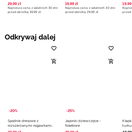
29
,
99
zł
19
,
99
zł
19
,
99
Najniższa cena z ostatnich 30 dni
Najniższa cena z ostatnich 30 dni
Najniż
przed obniżką
39
,
99
zł
przed obniżką
29
,
99
zł
przed 
Odkrywaj dalej
-20%
-25%
Spodnie dresowe z
Japonki dziewczęce -
Klapk
rozszerzanymi nogawkami
fioletowe
turk
dziewczęce - granatowe