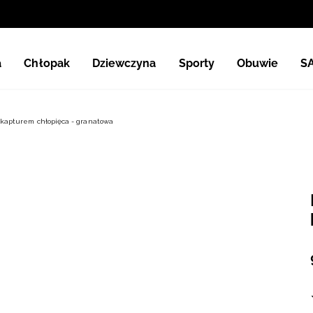
a
Chłopak
Dziewczyna
Sporty
Obuwie
S
 kapturem chłopięca - granatowa