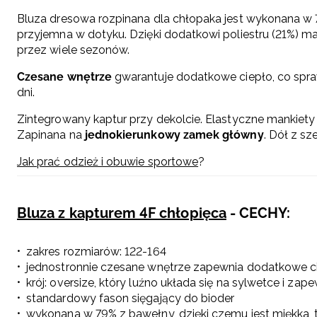
Bluza dresowa rozpinana dla chłopaka jest wykonana w
przyjemna w dotyku. Dzięki dodatkowi poliestru (21%) ma
przez wiele sezonów.
Czesane wnętrze
gwarantuje dodatkowe ciepło, co spra
dni.
Zintegrowany kaptur przy dekolcie. Elastyczne mankiety 
Zapinana na
jednokierunkowy zamek główny
. Dół z s
Jak prać odzież i obuwie sportowe
?
Bluza z kapturem 4F chłopięca
- CECHY:
zakres rozmiarów: 122-164
jednostronnie czesane wnętrze zapewnia dodatkowe c
krój: oversize, który luźno układa się na sylwetce i za
standardowy fason sięgający do bioder
wykonana w 79% z bawełny, dzięki czemu jest miękka, 