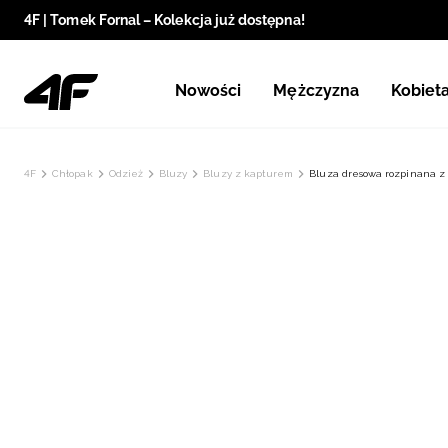
4F | Tomek Fornal – Kolekcja już dostępna!
Nowości
Mężczyzna
Kobiet
4F
Chłopak
Odzież
Bluzy
Bluzy z kapturem
Bluza dresowa rozpinana z