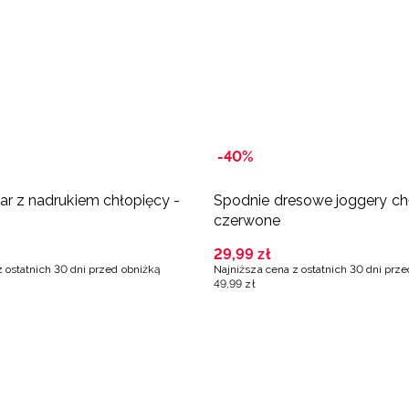
-40%
lar z nadrukiem chłopięcy -
Spodnie dresowe joggery ch
czerwone
29
,
99
zł
z ostatnich 30 dni przed obniżką
Najniższa cena z ostatnich 30 dni prz
49
,
99
zł