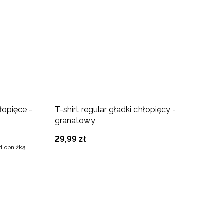
B
łopięce -
T-shirt regular gładki chłopięcy -
T
granatowy
2
29
,
99
zł
ed obniżką