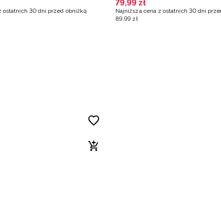
79
,
99
zł
z ostatnich 30 dni przed obniżką
Najniższa cena z ostatnich 30 dni prz
89
,
99
zł