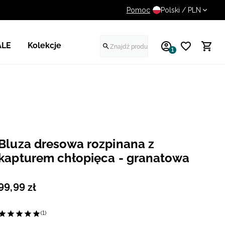
Pomoc
14 dni na darmowy zwrot
Polski / PLN
ALE
Kolekcje
1
Bluza dresowa rozpinana z
kapturem chłopięca - granatowa
99
,
99
zł
(1)