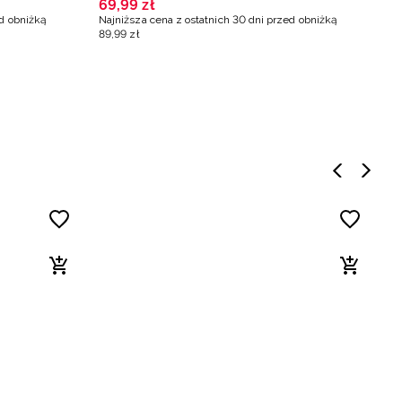
69
,
99
zł
4
ed obniżką
Najniższa cena z ostatnich 30 dni przed obniżką
Na
89
,
99
zł
5