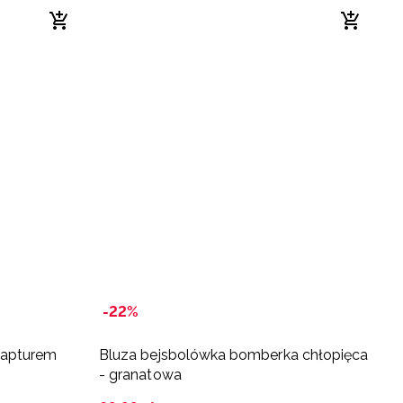
-22%
-
kapturem
Bluza bejsbolówka bomberka chłopięca
B
- granatowa
c