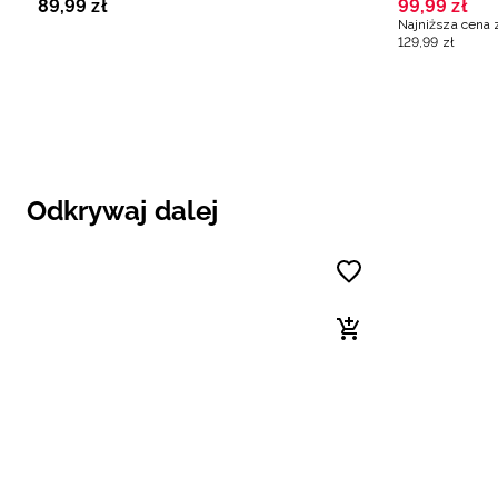
89
,
99
zł
99
,
99
zł
Najniższa cena 
129
,
99
zł
Odkrywaj dalej