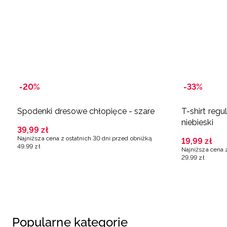
-20%
-33%
Spodenki dresowe chłopięce - szare
T-shirt regu
niebieski
39
,
99
zł
Najniższa cena z ostatnich 30 dni przed obniżką
19
,
99
zł
49
,
99
zł
Najniższa cena 
29
,
99
zł
Popularne kategorie