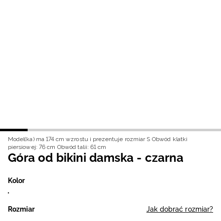
Niemiecki / EUR
Rumuński / RON
Słowacki / EUR
Ukraiński / UAH
Model(ka) ma 174 cm wzrostu i prezentuje rozmiar S
Obwód klatki
piersiowej: 76 cm
Obwód talii: 61 cm
Góra od bikini damska - czarna
Kolor
Rozmiar
Jak dobrać rozmiar?