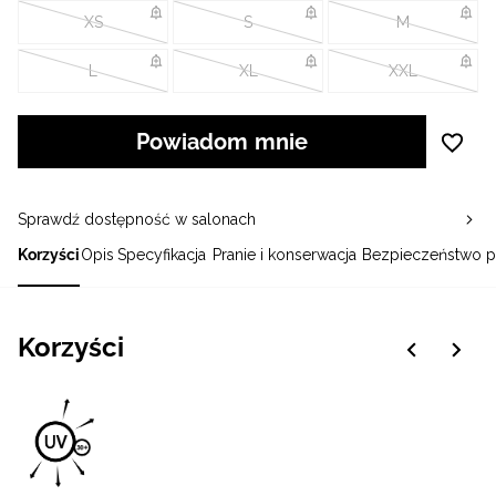
XS
S
M
L
XL
XXL
Powiadom mnie
Sprawdź dostępność w salonach
Korzyści
Opis
Specyfikacja
Pranie i konserwacja
Bezpieczeństwo p
Korzyści