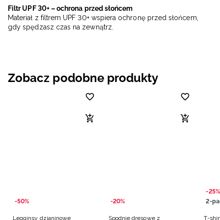
Filtr UPF 30+ – ochrona przed słońcem
Materiał z filtrem UPF 30+ wspiera ochronę przed słońcem,
gdy spędzasz czas na zewnątrz.
Zobacz podobne produkty
-25%
-50%
-20%
2-pa
Legginsy dzianinowe
Spodnie dresowe z
T-shir