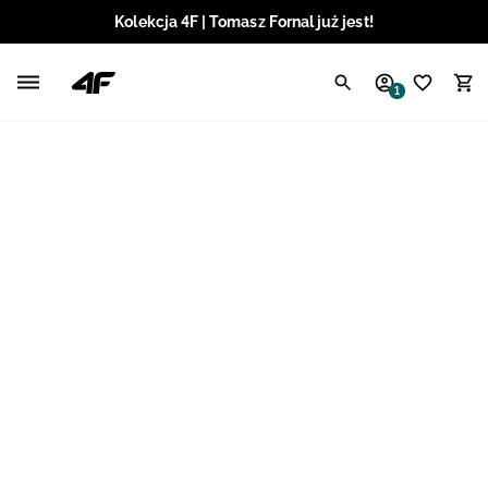
Kolekcja 4F | Tomasz Fornal już jest!
Polski / PLN
1
Angielski / EUR
Angielski / USD
Angielski / GBP
Chorwacki / EUR
Czeski / CZK
Litewski / EUR
Łotewski / EUR