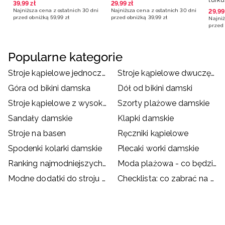
39
,
99
zł
29
,
99
zł
Najniższa cena z ostatnich 30 dni
Najniższa cena z ostatnich 30 dni
29
,
99
przed obniżką
59
,
99
zł
przed obniżką
39
,
99
zł
Najniż
przed 
Popularne kategorie
Stroje kąpielowe jednoczęściowe damskie
Stroje kąpielowe dwuczęściowe damskie
Góra od bikini damska
Dół od bikini damski
Stroje kąpielowe z wysokim stanem
Szorty plażowe damskie
Sandały damskie
Klapki damskie
Stroje na basen
Ręczniki kąpielowe
Spodenki kolarki damskie
Plecaki worki damskie
Ranking najmodniejszych strojów kąpielowych
Moda plażowa - co będzie hitem wakacji?
Modne dodatki do stroju kąpielowego
Checklista: co zabrać na basen?