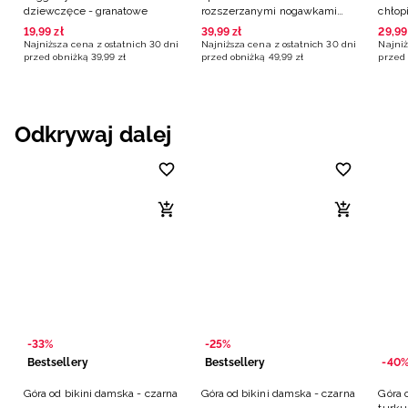
dziewczęce - granatowe
rozszerzanymi nogawkami
chłop
dziewczęce - granatowe
19
,
99
zł
39
,
99
zł
29
,
99
Najniższa cena z ostatnich 30 dni
Najniższa cena z ostatnich 30 dni
Najniż
przed obniżką
39
,
99
zł
przed obniżką
49
,
99
zł
przed 
Odkrywaj dalej
-33%
-25%
Bestsellery
Bestsellery
-40
Góra od bikini damska - czarna
Góra od bikini damska - czarna
Góra 
turk