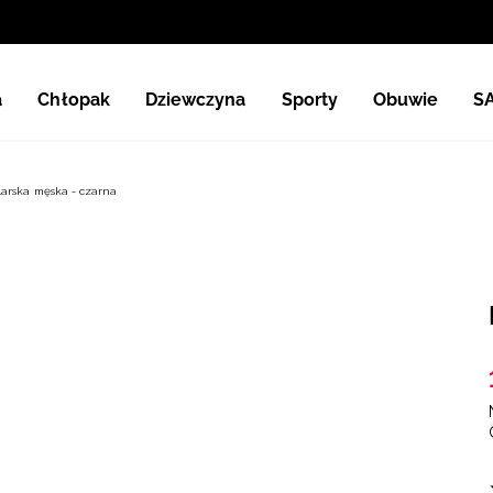
a
Chłopak
Dziewczyna
Sporty
Obuwie
S
larska męska - czarna