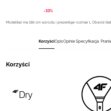
-33%
Model(ka) ma 186 cm wzrostu i prezentuje rozmiar L
Obwód klatk
Korzyści
Opis
Opinie
Specyfikacja
Prani
Korzyści