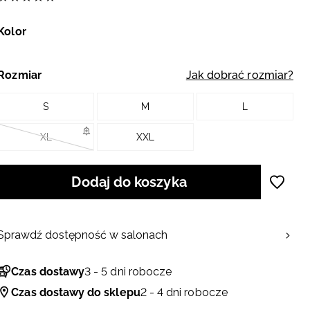
Kolor
Rozmiar
Jak dobrać rozmiar?
S
M
L
XL
XXL
Dodaj do koszyka
Sprawdź dostępność w salonach
Czas dostawy
3 - 5 dni robocze
Czas dostawy do sklepu
2 - 4 dni robocze