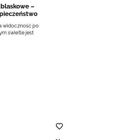
dblaskowe –
zpieczeństwo
ja widoczność po
ym świetle jest