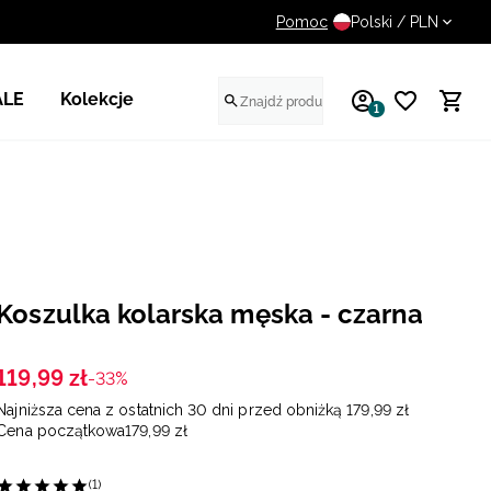
Pomoc
14 dni na darmowy zwrot
Polski / PLN
ALE
Kolekcje
1
Koszulka kolarska męska - czarna
119
,
99
zł
-33%
Najniższa cena z ostatnich 30 dni przed obniżką
179
,
99
zł
Cena początkowa
179
,
99
zł
(1)