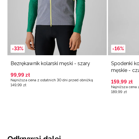
-33%
-16%
Bezrękawnik kolarski męski - szary
Spodenki ko
męskie - cz
99
,
99
zł
Najniższa cena z ostatnich 30 dni przed obniżką
159
,
99
zł
149
,
99
zł
Najniższa cena 
189
,
99
zł
Odkrywaj dalej