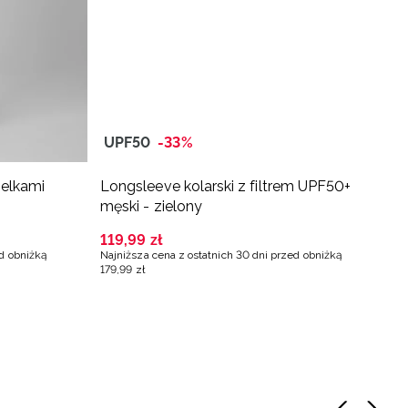
UPF50
-33%
zelkami
Longsleeve kolarski z filtrem UPF50+
K
męski - zielony
m
119
,
99
zł
1
ed obniżką
Najniższa cena z ostatnich 30 dni przed obniżką
Na
179
,
99
zł
19