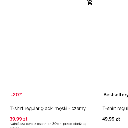
-20%
Bestseller
T-shirt regular gładki męski - czarny
T-shirt regu
39
,
99
zł
49
,
99
zł
Najniższa cena z ostatnich 30 dni przed obniżką