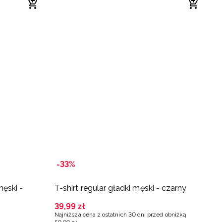
-33%
-
męski -
T-shirt regular gładki męski - czarny
T
c
39
,
99
zł
Najniższa cena z ostatnich 30 dni przed obniżką
3