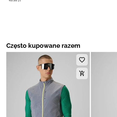
49
,
99
zł
Często kupowane razem