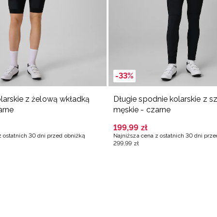
-33%
larskie z żelową wkładką
Długie spodnie kolarskie z s
arne
męskie - czarne
199
,
99
zł
z ostatnich 30 dni przed obniżką
Najniższa cena z ostatnich 30 dni prz
299
,
99
zł