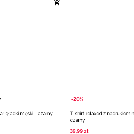
y
-20%
lar gładki męski - czarny
T-shirt relaxed z nadrukiem 
czarny
39
,
99
zł