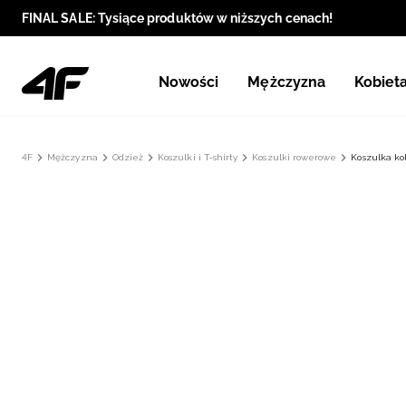
FINAL SALE: Tysiące produktów w niższych cenach!
Nowości
Mężczyzna
Kobiet
4F
Mężczyzna
Odzież
Koszulki i T-shirty
Koszulki rowerowe
Koszulka ko