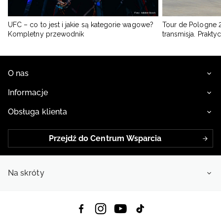
UFC – co to jest i jakie są kategorie wagowe?
Tour de Pologne 2
Kompletny przewodnik
transmisja. Prakt
O nas
Informacje
Obsługa klienta
Przejdź do Centrum Wsparcia
Na skróty