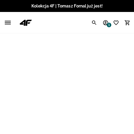
Kolekcja 4F | Tomasz Fornal już jest!
Polski / PLN
1
Angielski / EUR
Angielski / USD
Angielski / GBP
Chorwacki / EUR
Czeski / CZK
Litewski / EUR
Łotewski / EUR