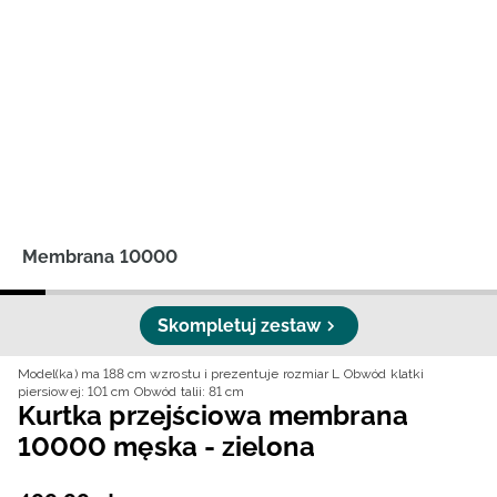
Niemiecki / EUR
Rumuński / RON
Słowacki / EUR
Ukraiński / UAH
Membrana 10000
Skompletuj zestaw
Model(ka) ma 188 cm wzrostu i prezentuje rozmiar L
Obwód klatki
piersiowej: 101 cm
Obwód talii: 81 cm
Kurtka przejściowa membrana
10000 męska - zielona