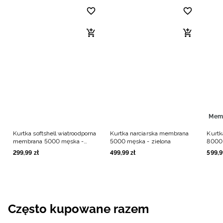
Mem
Kurtka softshell wiatroodporna
Kurtka narciarska membrana
Kurtk
membrana 5000 męska -
5000 męska - zielona
8000 
zielona
299
,
99
zł
499
,
99
zł
599
,
9
Często kupowane razem