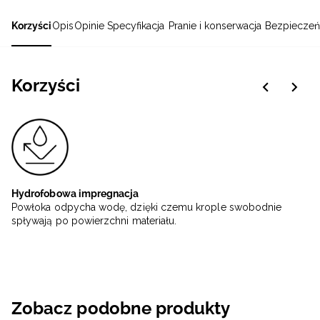
Korzyści
Opis
Opinie
Specyfikacja
Pranie i konserwacja
Bezpieczeń
Korzyści
Hydrofobowa impregnacja
Powłoka odpycha wodę, dzięki czemu krople swobodnie
spływają po powierzchni materiału.
Zobacz podobne produkty