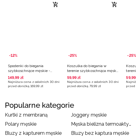
-12%
-25%
-25%
Spodenki do biegania
Koszulka do biegania w
Koszu
szybkoschnące męskie -
terenie szybkoschnąca męska
teren
czarne
- szara
- oli
149
,
99
zł
59
,
99
zł
59
,
99
Najniższa cena z ostatnich 30 dni
Najniższa cena z ostatnich 30 dni
Najniż
przed obniżką
169
,
99
zł
przed obniżką
79
,
99
zł
przed 
Popularne kategorie
Kurtki z membraną
Joggery męskie
Polary męskie
Męska bielizna termoaktywna
Bluzy z kapturem męskie
Bluzy bez kaptura męskie