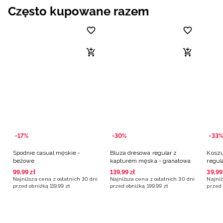
Często kupowane razem
-17%
-30%
-33%
Spodnie casual męskie -
Bluza dresowa regular z
Koszu
beżowe
kapturem męska - granatowa
regul
biała
99
,
99
zł
139
,
99
zł
39
,
99
Najniższa cena z ostatnich 30 dni
Najniższa cena z ostatnich 30 dni
Najniż
przed obniżką
119
,
99
zł
przed obniżką
199
,
99
zł
przed 