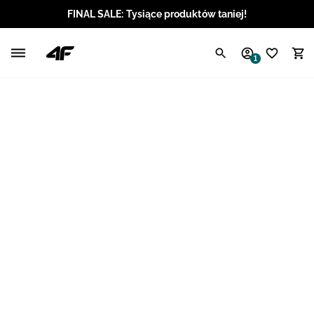
FINAL SALE: Tysiące produktów taniej!
Polski / PLN
1
Angielski / EUR
Angielski / USD
Angielski / GBP
Chorwacki / EUR
Czeski / CZK
Litewski / EUR
Łotewski / EUR