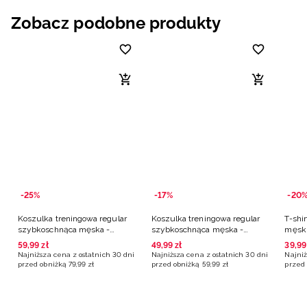
Zobacz podobne produkty
-25%
-17%
-20
Koszulka treningowa regular
Koszulka treningowa regular
T-shi
szybkoschnąca męska -
szybkoschnąca męska -
męski
turkusowa
turkusowa
59
,
99
zł
49
,
99
zł
39
,
99
Najniższa cena z ostatnich 30 dni
Najniższa cena z ostatnich 30 dni
Najniż
przed obniżką
79
,
99
zł
przed obniżką
59
,
99
zł
przed 