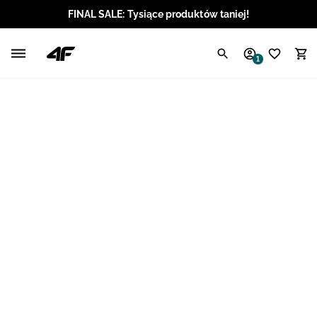
FINAL SALE: Tysiące produktów taniej!
Polski / PLN
1
Angielski / EUR
Angielski / USD
Angielski / GBP
Chorwacki / EUR
Czeski / CZK
Litewski / EUR
Łotewski / EUR