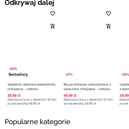
Odkrywaj dalej
-40%
Bestsellery
-17%
-25%
Spodenki plażowe boardshorty
Bluza dresowa nierozpinana z
Spode
chłopięce - zielone
kapturem chłopięca - zielona
zielo
29
,
99
zł
49
,
99
zł
29
,
99
Najniższa cena z ostatnich 30 dni
Najniższa cena z ostatnich 30 dni
Najniż
przed obniżką
49
,
99
zł
przed obniżką
59
,
99
zł
przed 
Popularne kategorie