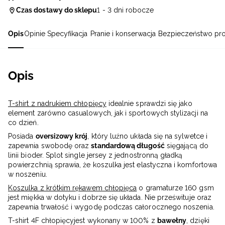
Czas dostawy do sklepu
1 - 3 dni robocze
Opis
Opinie
Specyfikacja
Pranie i konserwacja
Bezpieczeństwo pr
Opis
T-shirt z nadrukiem chłopięcy
idealnie sprawdzi się jako
element zarówno casualowych, jak i sportowych stylizacji na
co dzień.
Posiada
oversizowy krój
, który luźno układa się na sylwetce i
zapewnia swobodę oraz
standardową długość
sięgającą do
linii bioder. Splot single jersey z jednostronną gładką
powierzchnią sprawia, że koszulka jest elastyczna i komfortowa
w noszeniu.
Koszulka z krótkim rękawem chłopięca
o gramaturze 160 gsm
jest miękka w dotyku i dobrze się układa. Nie prześwituje oraz
zapewnia trwałość i wygodę podczas całorocznego noszenia.
T-shirt 4F chłopięcyjest wykonany w 100% z
bawełny
, dzięki