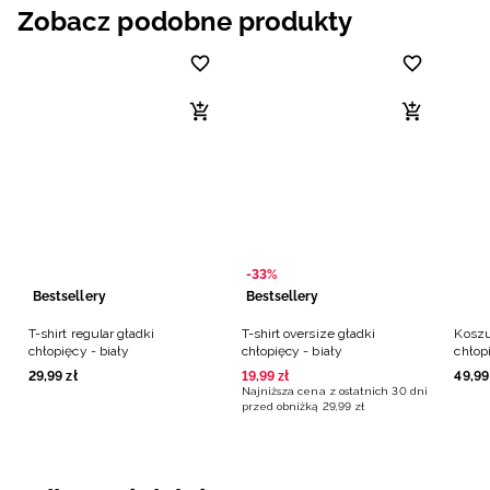
Zobacz podobne produkty
-33%
Bestsellery
Bestsellery
T-shirt regular gładki
T-shirt oversize gładki
Koszu
chłopięcy - biały
chłopięcy - biały
chłopi
29
,
99
zł
19
,
99
zł
49
,
99
Najniższa cena z ostatnich 30 dni
przed obniżką
29
,
99
zł