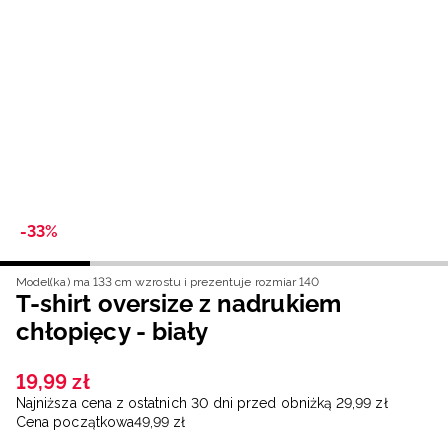
Niemiecki / EUR
Rumuński / RON
Słowacki / EUR
Ukraiński / UAH
-33%
Model(ka) ma 133 cm wzrostu i prezentuje rozmiar 140
T-shirt oversize z nadrukiem
chłopięcy - biały
19
,
99
zł
Najniższa cena z ostatnich 30 dni przed obniżką
29
,
99
zł
Cena początkowa
49
,
99
zł