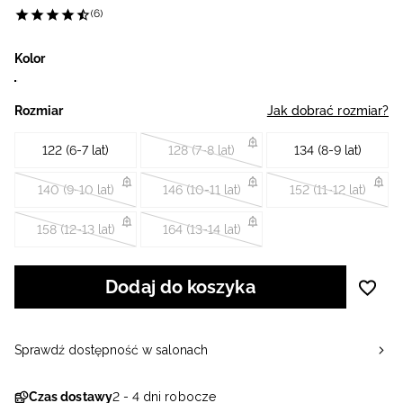
(6)
Kolor
Rozmiar
Jak dobrać rozmiar?
122 (6-7 lat)
128 (7-8 lat)
134 (8-9 lat)
140 (9-10 lat)
146 (10-11 lat)
152 (11-12 lat)
158 (12-13 lat)
164 (13-14 lat)
Dodaj do koszyka
Sprawdź dostępność w salonach
Czas dostawy
2 - 4 dni robocze