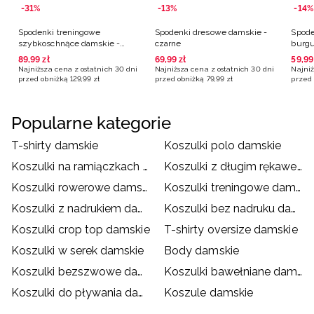
-31%
-13%
-14%
Spodenki treningowe
Spodenki dresowe damskie -
Spode
szybkoschnące damskie -
czarne
burg
oliwkowe
89
,
99
zł
69
,
99
zł
59
,
99
Najniższa cena z ostatnich 30 dni
Najniższa cena z ostatnich 30 dni
Najniż
przed obniżką
129
,
99
zł
przed obniżką
79
,
99
zł
przed 
Popularne kategorie
T-shirty damskie
Koszulki polo damskie
Koszulki na ramiączkach damskie
Koszulki z długim rękawem damskie
Koszulki rowerowe damskie
Koszulki treningowe damskie
Koszulki z nadrukiem damskie
Koszulki bez nadruku damskie
Koszulki crop top damskie
T-shirty oversize damskie
Koszulki w serek damskie
Body damskie
Koszulki bezszwowe damskie
Koszulki bawełniane damskie
Koszulki do pływania damskie
Koszule damskie