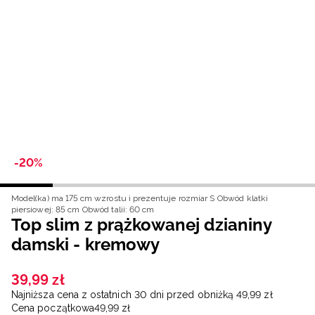
Niemiecki / EUR
Rumuński / RON
Słowacki / EUR
Ukraiński / UAH
-20%
Model(ka) ma 175 cm wzrostu i prezentuje rozmiar S
Obwód klatki
piersiowej: 85 cm
Obwód talii: 60 cm
Top slim z prążkowanej dzianiny
damski - kremowy
39
,
99
zł
Najniższa cena z ostatnich 30 dni przed obniżką
49
,
99
zł
Cena początkowa
49
,
99
zł