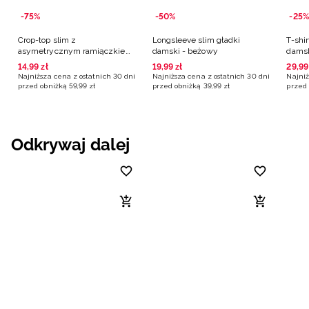
-75%
-50%
-25%
Crop-top slim z
Longsleeve slim gładki
T-shi
asymetrycznym ramiączkiem
damski - beżowy
damsk
damski - beżowy
14
,
99
zł
19
,
99
zł
29
,
99
Najniższa cena z ostatnich 30 dni
Najniższa cena z ostatnich 30 dni
Najniż
przed obniżką
59
,
99
zł
przed obniżką
39
,
99
zł
przed 
Odkrywaj dalej