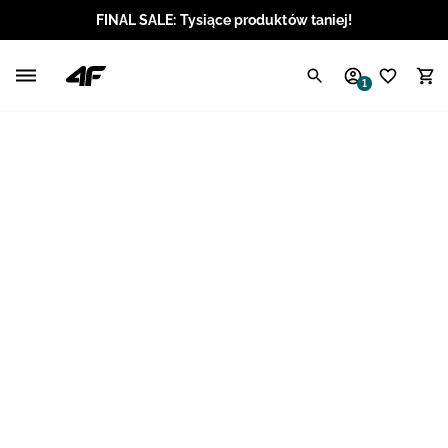
FINAL SALE: Tysiące produktów taniej!
Polski / PLN
1
Angielski / EUR
Angielski / USD
Angielski / GBP
Chorwacki / EUR
Czeski / CZK
Litewski / EUR
Łotewski / EUR