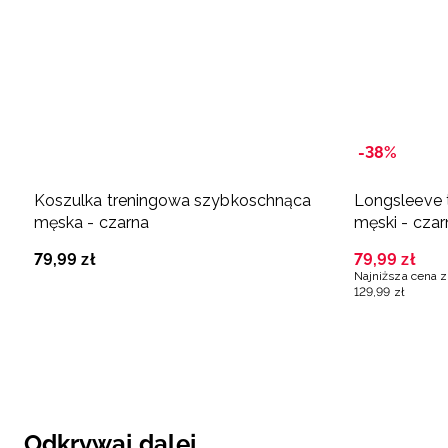
-38%
Koszulka treningowa szybkoschnąca
Longsleeve 
męska - czarna
męski - czar
79
,
99
zł
79
,
99
zł
Najniższa cena z
129
,
99
zł
Odkrywaj dalej