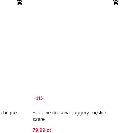
-11%
schnące
Spodnie dresowe joggery męskie -
S
szare
s
79
,
99
zł
9