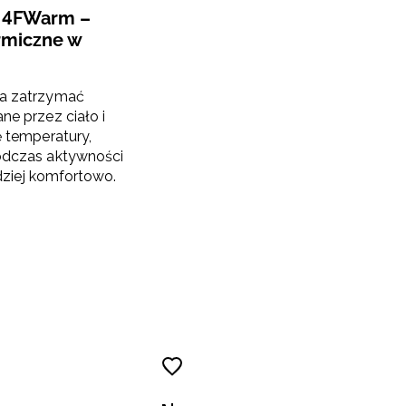
a 4FWarm –
rmiczne w
a zatrzymać
ne przez ciało i
ę temperatury,
odczas aktywności
ardziej komfortowo.