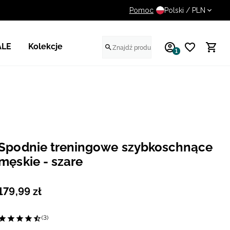
Pomoc
14 dni na darmowy zwrot
Polski / PLN
ALE
Kolekcje
1
Spodnie treningowe szybkoschnące
męskie - szare
179
,
99
zł
(3)