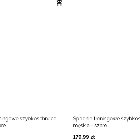
eningowe szybkoschnące
Spodnie treningowe szybko
are
męskie - szare
179
,
99
zł