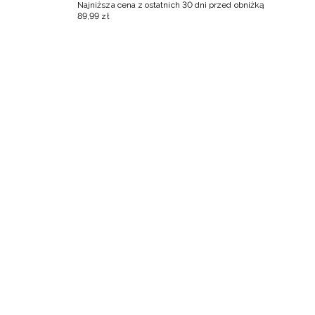
Najniższa cena z ostatnich 30 dni przed obniżką
Na
89
,
99
zł
13