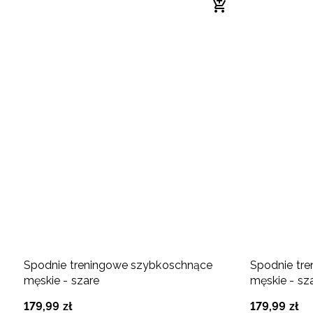
Spodnie treningowe szybkoschnące
Spodnie tr
męskie - szare
męskie - sz
179
,
99
zł
179
,
99
zł