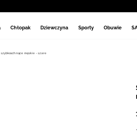
a
Chłopak
Dziewczyna
Sporty
Obuwie
S
 szybkoschnące męskie - szare