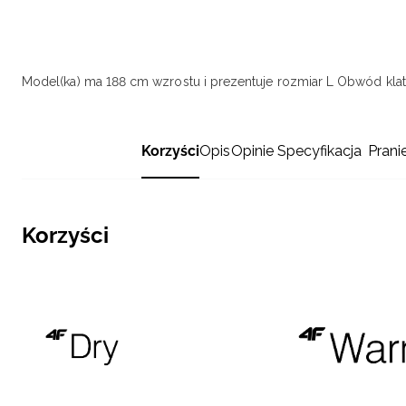
Model(ka) ma 188 cm wzrostu i prezentuje rozmiar L
Obwód klatk
Korzyści
Opis
Opinie
Specyfikacja
Prani
Korzyści