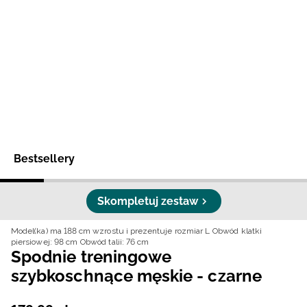
Niemiecki / EUR
Rumuński / RON
Słowacki / EUR
Ukraiński / UAH
Bestsellery
Skompletuj zestaw
Model(ka) ma 188 cm wzrostu i prezentuje rozmiar L
Obwód klatki
piersiowej: 98 cm
Obwód talii: 76 cm
Spodnie treningowe
szybkoschnące męskie - czarne