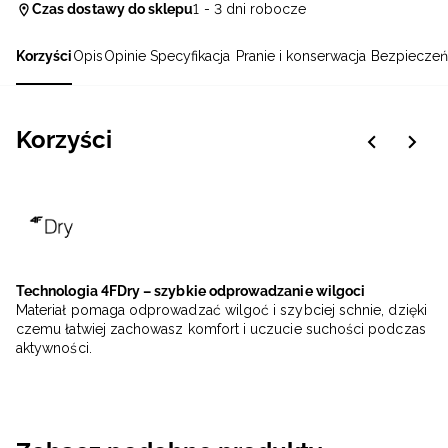
Czas dostawy do sklepu
1 - 3 dni robocze
Korzyści
Opis
Opinie
Specyfikacja
Pranie i konserwacja
Bezpieczeń
Korzyści
Technologia 4FDry – szybkie odprowadzanie wilgoci
Materiał pomaga odprowadzać wilgoć i szybciej schnie, dzięki
czemu łatwiej zachowasz komfort i uczucie suchości podczas
aktywności.