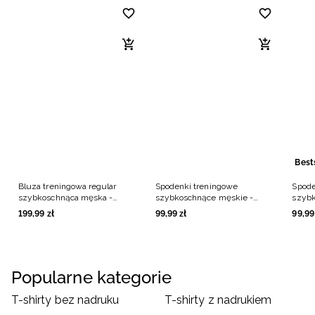
Best
Bluza treningowa regular
Spodenki treningowe
Spode
szybkoschnąca męska -
szybkoschnące męskie -
szybk
czarna
czarne
czarn
199
,
99
zł
99
,
99
zł
99
,
99
Popularne kategorie
T-shirty bez nadruku
T-shirty z nadrukiem