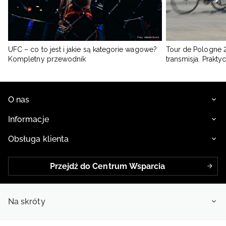
UFC – co to jest i jakie są kategorie wagowe?
Tour de Pologne 2
Kompletny przewodnik
transmisja. Prakt
O nas
Informacje
Obsługa klienta
Przejdź do Centrum Wsparcia
Na skróty