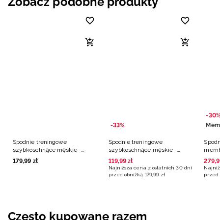
Zobacz podobne produkty
-30
-33%
Mem
Spodnie treningowe
Spodnie treningowe
Spodn
szybkoschnące męskie -
szybkoschnące męskie -
memb
czarne
czarne
czarn
179
,
99
zł
119
,
99
zł
279
,
9
Najniższa cena z ostatnich 30 dni
Najniż
przed obniżką
179
,
99
zł
przed 
Często kupowane razem