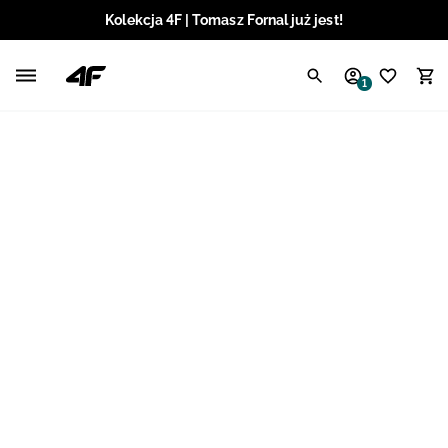
Kolekcja 4F | Tomasz Fornal już jest!
Polski / PLN
1
Angielski / EUR
Angielski / USD
Angielski / GBP
Chorwacki / EUR
Czeski / CZK
Litewski / EUR
Łotewski / EUR