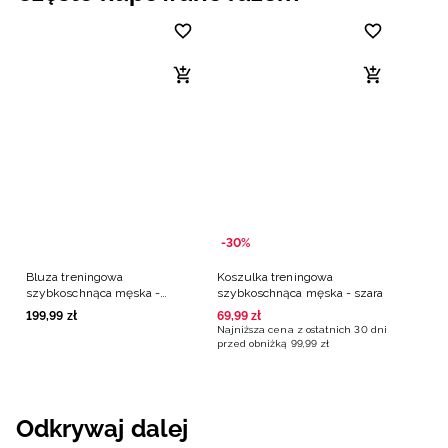
-30%
Bluza treningowa
Koszulka treningowa
szybkoschnąca męska -
szybkoschnąca męska - szara
czarna
199
,
99
zł
69
,
99
zł
Najniższa cena z ostatnich 30 dni
przed obniżką
99
,
99
zł
Odkrywaj dalej