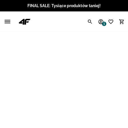
FINAL SALE: Tysiące produktów taniej!
Polski / PLN
1
Angielski / EUR
Angielski / USD
Angielski / GBP
Chorwacki / EUR
Czeski / CZK
Litewski / EUR
Łotewski / EUR