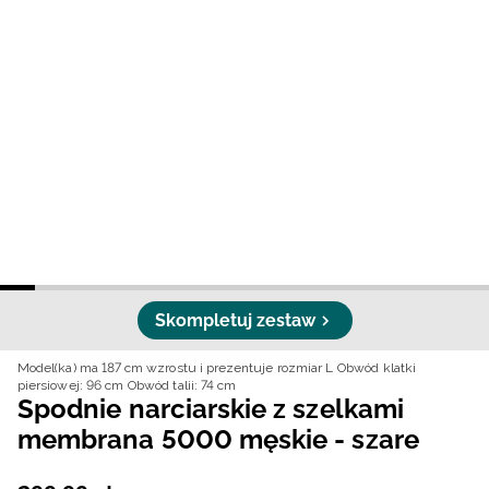
Niemiecki / EUR
Rumuński / RON
Słowacki / EUR
Ukraiński / UAH
Skompletuj zestaw
Model(ka) ma 187 cm wzrostu i prezentuje rozmiar L
Obwód klatki
piersiowej: 96 cm
Obwód talii: 74 cm
Spodnie narciarskie z szelkami
membrana 5000 męskie - szare