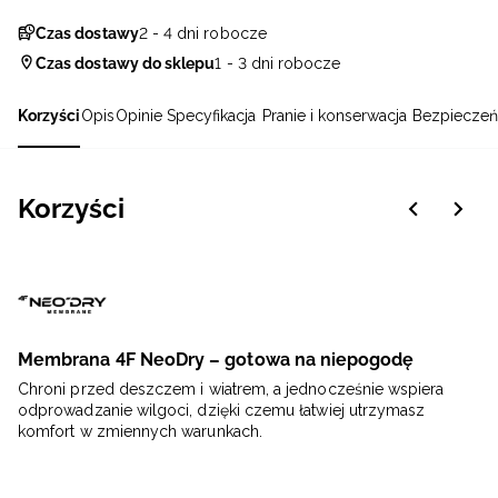
Czas dostawy
2 - 4 dni robocze
Czas dostawy do sklepu
1 - 3 dni robocze
Korzyści
Opis
Opinie
Specyfikacja
Pranie i konserwacja
Bezpieczeń
Korzyści
Membrana 4F NeoDry – gotowa na niepogodę
Chroni przed deszczem i wiatrem, a jednocześnie wspiera
odprowadzanie wilgoci, dzięki czemu łatwiej utrzymasz
komfort w zmiennych warunkach.