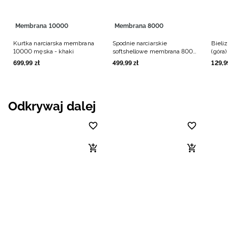
Membrana 10000
Membrana 8000
Kurtka narciarska membrana
Spodnie narciarskie
Bieli
10000 męska - khaki
softshellowe membrana 8000
(góra
męskie - czarne
699
,
99
zł
499
,
99
zł
129
,
9
Odkrywaj dalej