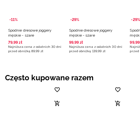
-11%
-29%
-29%
Spodnie dresowe joggery
Spodnie dresowe joggery
Spodn
męskie - szare
męskie - szare
męski
79
,
99
zł
99
,
99
zł
99
,
99
Najniższa cena z ostatnich 30 dni
Najniższa cena z ostatnich 30 dni
Najniż
przed obniżką
89
,
99
zł
przed obniżką
139
,
99
zł
przed 
Często kupowane razem