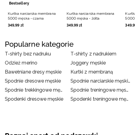
Bestsellery
Kurtka narciarska membrana
Kurtka narciarska membrana
Kurtk
5000 męska - czarna
5000 męska - żółta
5000 
349
,
99
zł
349
,
99
zł
349
,
9
Popularne kategorie
T-shirty bez nadruku
T-shirty z nadrukiem
Odzież merino
Joggery męskie
Bawełniane dresy męskie
Kurtki z membraną
Spodnie dresowe męskie
Spodnie narciarskie męskie
Spodnie trekkingowe męskie
Spodnie treningowe męskie
Spodenki dresowe męskie
Spodenki treningowe męskie