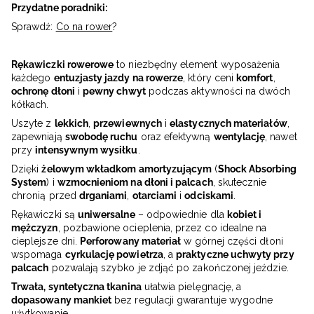
Przydatne poradniki:
Sprawdź:
Co na rower
?
Rękawiczki rowerowe
to niezbędny element wyposażenia
każdego
entuzjasty jazdy na rowerze
, który ceni
komfort
,
ochronę dłoni
i
pewny chwyt
podczas aktywności na dwóch
kółkach.
Uszyte z
lekkich
,
przewiewnych
i
elastycznych materiałów
,
zapewniają
swobodę ruchu
oraz efektywną
wentylację
, nawet
przy
intensywnym wysiłku
.
Dzięki
żelowym wkładkom amortyzującym
(
Shock Absorbing
System
) i
wzmocnieniom na dłoni i palcach
, skutecznie
chronią przed
drganiami
,
otarciami
i
odciskami
.
Rękawiczki są
uniwersalne
– odpowiednie dla
kobiet i
mężczyzn
, pozbawione ocieplenia, przez co idealne na
cieplejsze dni.
Perforowany materiał
w górnej części dłoni
wspomaga
cyrkulację powietrza
, a
praktyczne uchwyty przy
palcach
pozwalają szybko je zdjąć po zakończonej jeździe.
Trwała, syntetyczna tkanina
ułatwia pielęgnację, a
dopasowany mankiet
bez regulacji gwarantuje wygodne
użytkowanie.