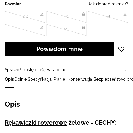
Rozmiar
Jak dobrać rozmiar?
XS
S
M
L
XL
Powiadom mnie
Sprawdź dostępność w salonach
Opis
Opinie
Specyfikacja
Pranie i konserwacja
Bezpieczeństwo pr
Opis
Rękawiczki rowerowe
żelowe - CECHY: