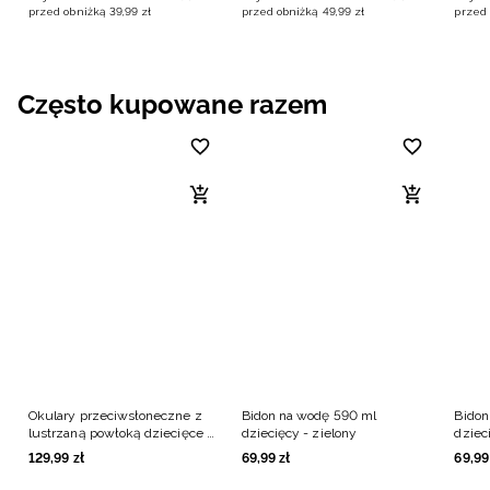
przed obniżką
39
,
99
zł
przed obniżką
49
,
99
zł
przed 
Często kupowane razem
Okulary przeciwsłoneczne z
Bidon na wodę 590 ml
Bidon
lustrzaną powłoką dziecięce -
dziecięcy - zielony
dziec
czarne
129
,
99
zł
69
,
99
zł
69
,
99