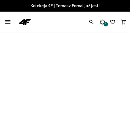
Kolekcja 4F | Tomasz Fornal już jest!
Polski / PLN
1
Angielski / EUR
Angielski / USD
Angielski / GBP
Chorwacki / EUR
Czeski / CZK
Litewski / EUR
Łotewski / EUR