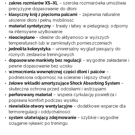
zakres rozmiarów XS–XL
– szeroka rozmiarówka umożliwia
precyzyjne dopasowanie do dłoni
klasyczny krój z pięcioma palcami
– zapewnia naturalne
ułożenie dłoni i pełną mobilność
materiał syntetyczny
– trwały i łatwy w pielęgnacji, odporny
na intensywne użytkowanie
nieocieplane
– idealne do aktywności w wyższych
temperaturach lub w zamkniętych pomieszczeniach
jednolita kolorystyka
– uniwersalny wygląd pasujący do
różnych zestawów treningowych
dopasowane mankiety bez regulacji
– wygodne zakładanie i
pewne dopasowanie bez ucisku
wzmocnienia wewnętrznej części dłoni i palców
–
podniesiona odporność na ścieranie i lepszy chwyt
żelowe wkładki amortyzujące Shock Absorbing System
–
skuteczna ochrona przed odciskami i wstrząsami
perforowany materiał
– wspiera cyrkulację powietrza i
poprawia komfort podczas wysiłku
niewielkie otwory wentylacyjne
– dodatkowe wsparcie dla
termoregulacji i oddychalności
system ułatwiający zdejmowanie
– szybkie i wygodne
ściąganie rękawic po treningu