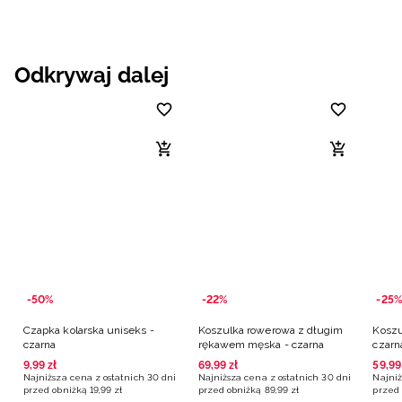
Odkrywaj dalej
-50%
-22%
-25%
Czapka kolarska uniseks -
Koszulka rowerowa z długim
Koszu
czarna
rękawem męska - czarna
czarn
9
,
99
zł
69
,
99
zł
59
,
99
Najniższa cena z ostatnich 30 dni
Najniższa cena z ostatnich 30 dni
Najniż
przed obniżką
19
,
99
zł
przed obniżką
89
,
99
zł
przed 