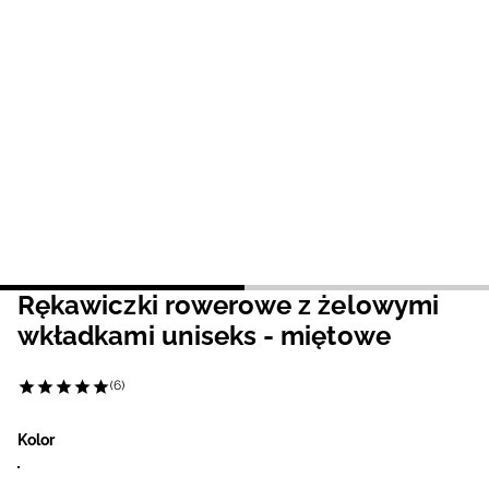
Niemiecki / EUR
Rumuński / RON
Słowacki / EUR
Ukraiński / UAH
Rękawiczki rowerowe z żelowymi
wkładkami uniseks - miętowe
(6)
Kolor