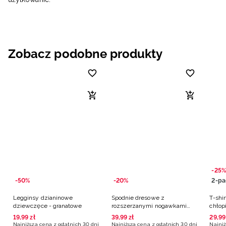
Zobacz podobne produkty
-25%
-50%
-20%
2-pa
Legginsy dzianinowe
Spodnie dresowe z
T-shir
dziewczęce - granatowe
rozszerzanymi nogawkami
chłop
dziewczęce - granatowe
19
,
99
zł
39
,
99
zł
29
,
99
Najniższa cena z ostatnich 30 dni
Najniższa cena z ostatnich 30 dni
Najniż