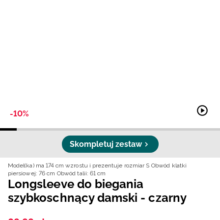
Niemiecki / EUR
Rumuński / RON
Słowacki / EUR
Ukraiński / UAH
-10%
Skompletuj zestaw
Model(ka) ma 174 cm wzrostu i prezentuje rozmiar S
Obwód klatki
piersiowej: 76 cm
Obwód talii: 61 cm
Longsleeve do biegania
szybkoschnący damski - czarny