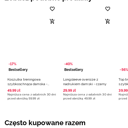
-17%
-40%
Bestsellery
Bestsellery
-56%
Koszulka treningowa
Longsleeve oversize z
Top t
szybkoschnąca damska -
nadrukiem damski - czarny
szybk
czarna
czarn
49
,
99
zł
29
,
99
zł
39
,
99
Najniższa cena z ostatnich 30 dni
Najniższa cena z ostatnich 30 dni
Najniż
przed obniżką
59
,
99
zł
przed obniżką
49
,
99
zł
przed 
Często kupowane razem