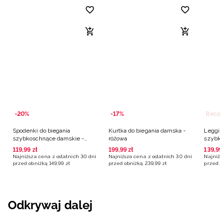
-20%
-17%
Spodenki do biegania
Kurtka do biegania damska -
Leggi
szybkoschnące damskie -
różowa
szybk
różowe
czarn
119
,
99
zł
199
,
99
zł
139
,
9
Najniższa cena z ostatnich 30 dni
Najniższa cena z ostatnich 30 dni
Najniż
przed obniżką
149
,
99
zł
przed obniżką
239
,
99
zł
przed 
Odkrywaj dalej