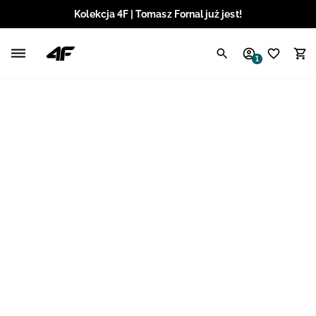
Kolekcja 4F | Tomasz Fornal już jest!
Polski / PLN
1
Angielski / EUR
Angielski / USD
Angielski / GBP
Chorwacki / EUR
Czeski / CZK
Litewski / EUR
Łotewski / EUR