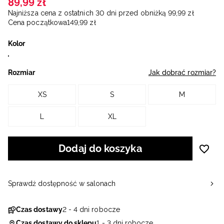
89
,
99
zł
Najniższa cena z ostatnich 30 dni przed obniżką
99
,
99
zł
Cena początkowa
149
,
99
zł
Kolor
Rozmiar
Jak dobrać rozmiar?
XS
S
M
L
XL
Dodaj do koszyka
Sprawdź dostępność w salonach
Czas dostawy
2 - 4 dni robocze
Czas dostawy do sklepu
1 - 3 dni robocze