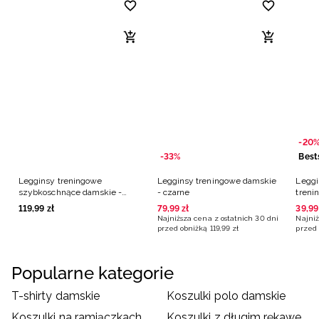
-20
-33%
Best
Legginsy treningowe
Legginsy treningowe damskie
Leggi
szybkoschnące damskie -
- czarne
treni
czarne
119
,
99
zł
79
,
99
zł
39
,
99
Najniższa cena z ostatnich 30 dni
Najniż
przed obniżką
119
,
99
zł
przed 
Popularne kategorie
T-shirty damskie
Koszulki polo damskie
Koszulki na ramiączkach damskie
Koszulki z długim rękawem damskie