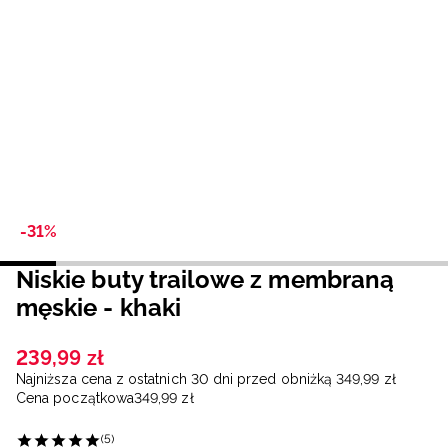
Niemiecki / EUR
Rumuński / RON
Słowacki / EUR
Ukraiński / UAH
-31%
Niskie buty trailowe z membraną
męskie - khaki
239
,
99
zł
Najniższa cena z ostatnich 30 dni przed obniżką
349
,
99
zł
Cena początkowa
349
,
99
zł
(5)