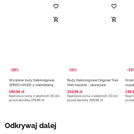
-29%
-15%
-33
Wysokie buty trekkingowe
Buty trekkingowe Original Trail
Nisk
SPEED HIKER z membraną
Mid męskie - oliwkowe
męsk
męskie - khaki
199
,
99
zł
219
,
99
zł
199
,
Najniższa cena z ostatnich 30 dni
Najniższa cena z ostatnich 30 dni
Najni
przed obniżką
279
,
99
zł
przed obniżką
259
,
99
zł
przed
Odkrywaj dalej