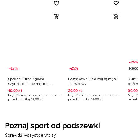
-29%
-17%
-25%
Spodenki treningowe
Bezrękawnik ze stójką męski
Kurtk
szybkoschnące męskie -
- oliwkowy
beżo
granatowe
49
,
99
zł
29
,
99
zł
99
,
99
Najniższa cena z ostatnich 30 dni
Najniższa cena z ostatnich 30 dni
Najniż
przed obniżką
59
,
99
zł
przed obniżką
39
,
99
zł
przed 
Poznaj sport od podszewki
Sprawdź wszystkie wpisy