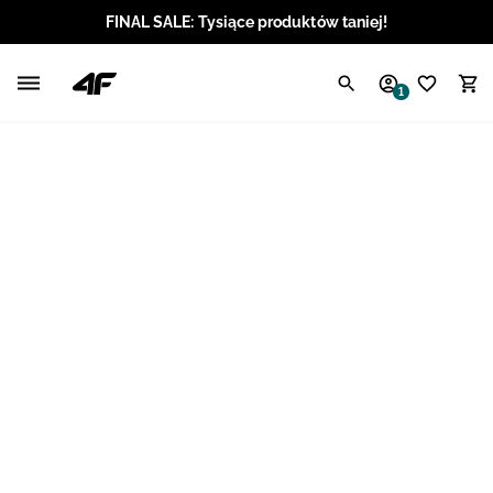
FINAL SALE: Tysiące produktów taniej!
Polski / PLN
1
Angielski / EUR
Angielski / USD
Angielski / GBP
Chorwacki / EUR
Czeski / CZK
Litewski / EUR
Łotewski / EUR