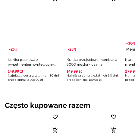
-30
-25%
-25%
Mem
Kurtka puchowa z
Kurtka przejściowa membrana
Kurtk
wypełnieniem syntetycznym
5000 męska - czarna
memb
męska - czarna
czarn
149
,
99
zł
149
,
99
zł
279
,
9
Najniższa cena z ostatnich 30 dni
Najniższa cena z ostatnich 30 dni
Najniż
przed obniżką
199
,
99
zł
przed obniżką
199
,
99
zł
przed 
Często kupowane razem