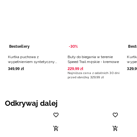
Bestsellery
-30%
Best
Kurtka puchowa z
Buty do biegania w terenie
Kurtk
wypełnieniem syntetycznym
Speed Trail męskie - kremowe
wype
męska - czarna
męska
349
,
99
zł
229
,
99
zł
329
,
9
Najniższa cena z ostatnich 30 dni
przed obniżką
329
,
99
zł
Odkrywaj dalej