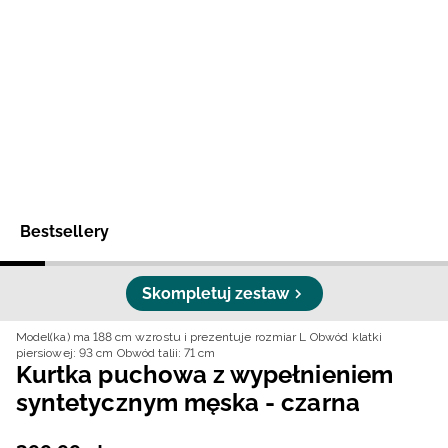
Niemiecki / EUR
Rumuński / RON
Słowacki / EUR
Ukraiński / UAH
Bestsellery
Skompletuj zestaw
Model(ka) ma 188 cm wzrostu i prezentuje rozmiar L
Obwód klatki
piersiowej: 93 cm
Obwód talii: 71 cm
Kurtka puchowa z wypełnieniem
syntetycznym męska - czarna