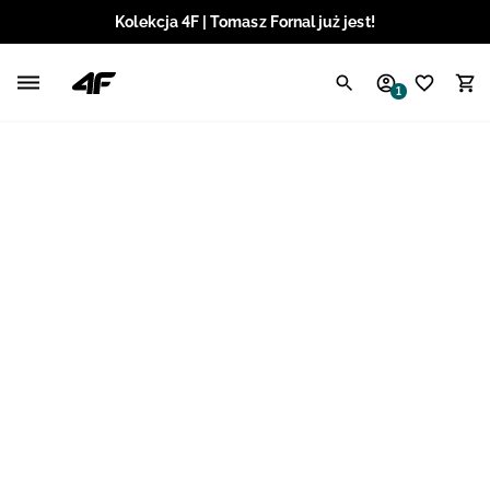
Kolekcja 4F | Tomasz Fornal już jest!
Polski / PLN
1
Angielski / EUR
Angielski / USD
Angielski / GBP
Chorwacki / EUR
Czeski / CZK
Litewski / EUR
Łotewski / EUR