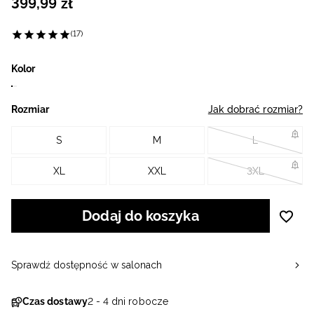
399
,
99
zł
(17)
Kolor
Rozmiar
Jak dobrać rozmiar?
S
M
L
XL
XXL
3XL
Dodaj do koszyka
Sprawdź dostępność w salonach
Czas dostawy
2 - 4 dni robocze