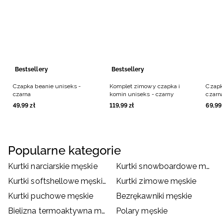
Bestsellery
Bestsellery
Czapka beanie uniseks -
Komplet zimowy czapka i
Czapk
czarna
komin uniseks - czarny
czarn
49
,
99
zł
119
,
99
zł
69
,
99
Popularne kategorie
Kurtki narciarskie męskie
Kurtki snowboardowe męskie
Kurtki softshellowe męskie
Kurtki zimowe męskie
Kurtki puchowe męskie
Bezrękawniki męskie
Bielizna termoaktywna męska
Polary męskie