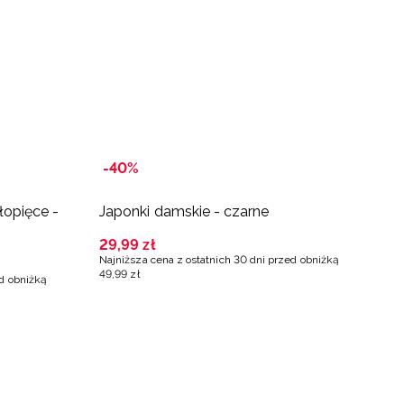
-
-40%
B
łopięce -
Japonki damskie - czarne
J
29
,
99
zł
2
Najniższa cena z ostatnich 30 dni przed obniżką
Na
49
,
99
zł
79
ed obniżką