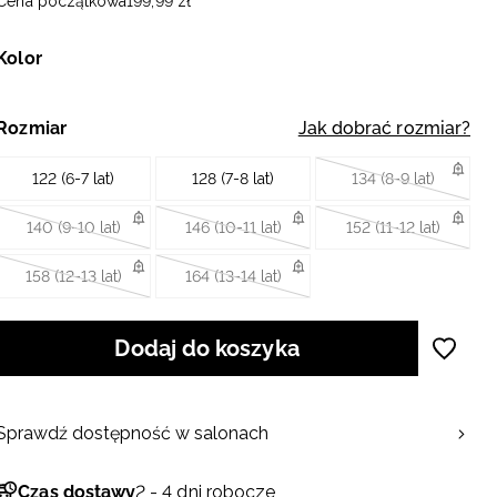
Cena początkowa
199
,
99
zł
Kolor
Rozmiar
Jak dobrać rozmiar?
122 (6-7 lat)
128 (7-8 lat)
134 (8-9 lat)
140 (9-10 lat)
146 (10-11 lat)
152 (11-12 lat)
158 (12-13 lat)
164 (13-14 lat)
Dodaj do koszyka
Sprawdź dostępność w salonach
Czas dostawy
2 - 4 dni robocze