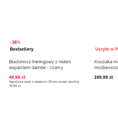
-38%
Bestsellery
Uszyte w P
Biustonosz treningowy z niskim
Koszulka m
wsparciem damski - czarny
możliwością
Polska Siat
49
,
99
zł
199
,
99
zł
Najniższa cena z ostatnich 30 dni przed obniżką
79
,
99
zł