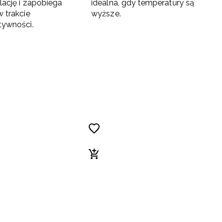
lację i zapobiega
idealna, gdy temperatury są
 trakcie
wyższe.
tywności.