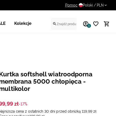
Pomoc
UWAGA NA FAŁSZYWE STR
Polski / PLN
ALE
Kolekcje
1
Kurtka softshell wiatroodporna
membrana 5000 chłopięca -
multikolor
99
,
99
zł
-17%
Najniższa cena z ostatnich 30 dni przed obniżką
119
,
99
zł