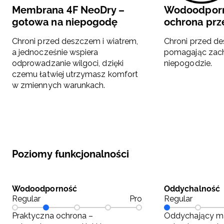
Membrana 4F NeoDry –
Wodoodporn
gotowa na niepogodę
ochrona pr
Chroni przed deszczem i wiatrem,
Chroni przed de
a jednocześnie wspiera
pomagając zac
odprowadzanie wilgoci, dzięki
niepogodzie.
czemu łatwiej utrzymasz komfort
w zmiennych warunkach.
Poziomy funkcjonalności
Wodoodporność
Oddychalność
Regular
Pro
Regular
Praktyczna ochrona –
Oddychający ma