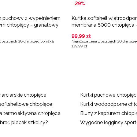
-29%
k puchowy z wypełnieniem
Kurtka softshell wiatroodpo
ym chłopięcy - granatowy
membrana 5000 chłopięca 
granatowa
99
,
99
zł
z ostatnich 30 dni przed obniżką
Najniższa cena z ostatnich 30 dni prz
139
,
99
zł
 narciarskie chłopięce
Kurtki puchowe chłopięc
 softshellowe chłopięce
Kurtki wodoodporne chł
na termoaktywna chłopięca
Bluzy z kapturem chłopi
brać plecak szkolny?
Wygodne legginsy sporto