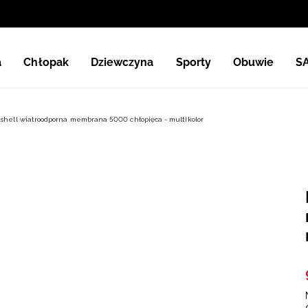
a
Chłopak
Dziewczyna
Sporty
Obuwie
S
tshell wiatroodporna membrana 5000 chłopięca - multikolor