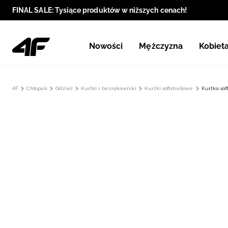
FINAL SALE: Tysiące produktów w niższych cenach!
Nowości
Mężczyzna
Kobiet
4F
Chłopak
Odzież
Kurtki i bezrękawniki
Kurtki softshellowe
Kurtka sof