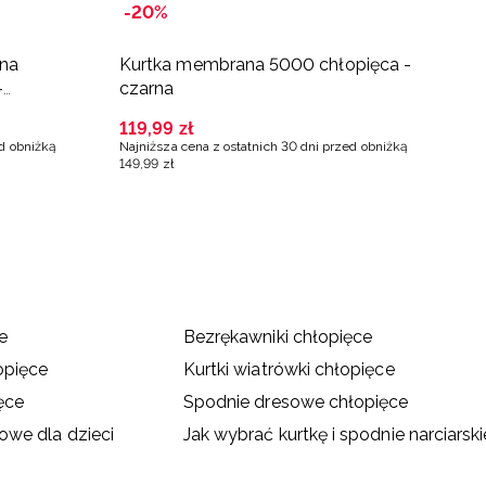
-20%
-
rna
Kurtka membrana 5000 chłopięca -
K
-
czarna
c
119
,
99
zł
1
ed obniżką
Najniższa cena z ostatnich 30 dni przed obniżką
Na
149
,
99
zł
17
e
Bezrękawniki chłopięce
opięce
Kurtki wiatrówki chłopięce
ęce
Spodnie dresowe chłopięce
we dla dzieci
Jak wybrać kurtkę i spodnie narciarsk