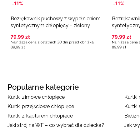
-11%
-11%
Bezrękawnik puchowy z wypełnieniem
Bezrękawni
syntetycznym chłopięcy - zielony
syntetyczn
79
,
99
zł
79
,
99
zł
Najniższa cena z ostatnich 30 dni przed obniżką
Najniższa cena 
89
,
99
zł
89
,
99
zł
Popularne kategorie
Kurtki zimowe chłopięce
Kurtki
Kurtki przejściowe chłopięce
Kurtki
Kurtki z kapturem chłopięce
Bieliz
Jaki strój na WF – co wybrać dla dziecka?
Jak wy