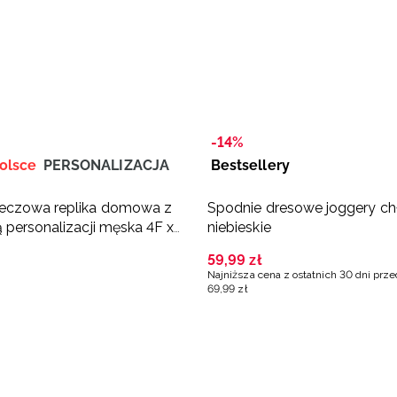
-14%
olsce
PERSONALIZACJA
Bestsellery
eczowa replika domowa z
Spodnie dresowe joggery ch
 personalizacji męska 4F x
niebieskie
kówka - biała
59
,
99
zł
Najniższa cena z ostatnich 30 dni prz
69
,
99
zł