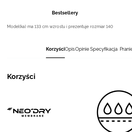
Bestsellery
Model(ka) ma 133 cm wzrostu i prezentuje rozmiar 140
Korzyści
Opis
Opinie
Specyfikacja
Prani
Korzyści