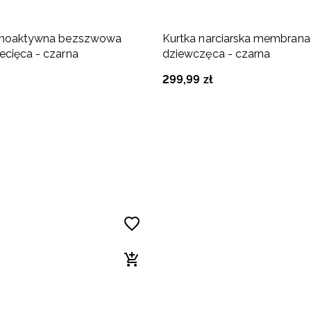
ermoaktywna bezszwowa
Kurtka narciarska membran
ecięca - czarna
dziewczęca - czarna
299
,
99
zł