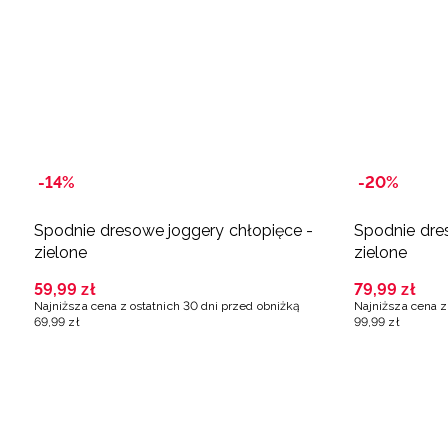
-14%
-20%
Spodnie dresowe joggery chłopięce -
Spodnie dre
zielone
zielone
59
,
99
zł
79
,
99
zł
Najniższa cena z ostatnich 30 dni przed obniżką
Najniższa cena z
69
,
99
zł
99
,
99
zł