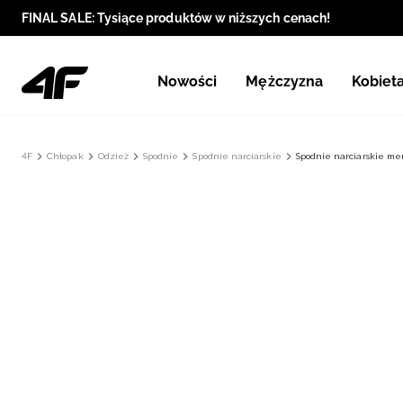
FINAL SALE: Tysiące produktów w niższych cenach!
Nowości
Mężczyzna
Kobiet
4F
Chłopak
Odzież
Spodnie
Spodnie narciarskie
Spodnie narciarskie me