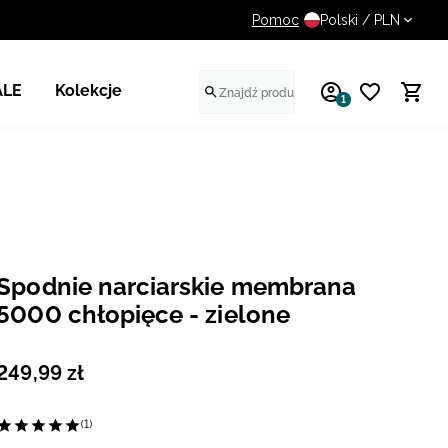
Pomoc
14 dni na darmowy zwrot
Polski / PLN
ALE
Kolekcje
1
Spodnie narciarskie membrana
5000 chłopięce - zielone
249
,
99
zł
(1)