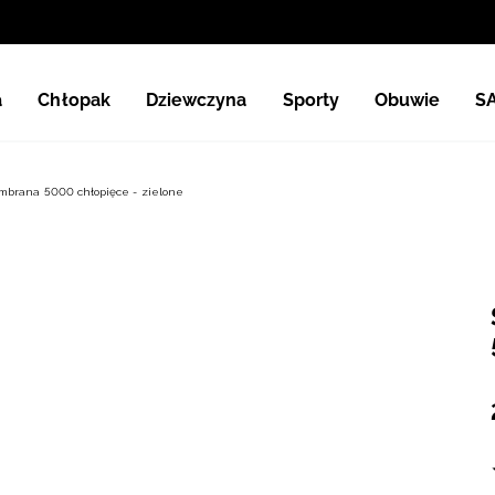
a
Chłopak
Dziewczyna
Sporty
Obuwie
S
mbrana 5000 chłopięce - zielone