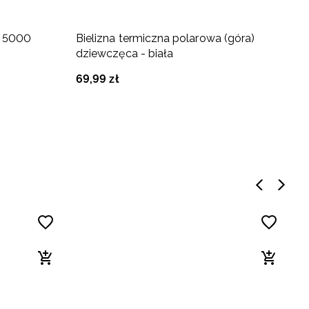
a 5000
Bielizna termiczna polarowa (góra)
S
dziewczęca - biała
d
69
,
99
zł
2