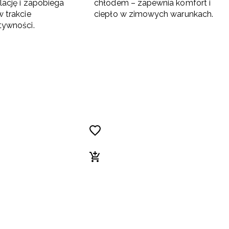
lację i zapobiega
chłodem – zapewnia komfort i
 trakcie
ciepło w zimowych warunkach.
tywności.