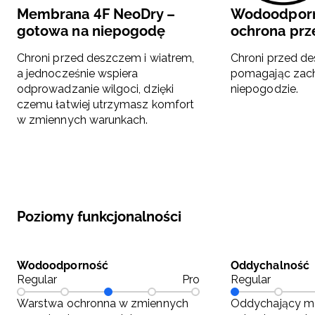
Membrana 4F NeoDry –
Wodoodporn
gotowa na niepogodę
ochrona pr
Chroni przed deszczem i wiatrem,
Chroni przed de
a jednocześnie wspiera
pomagając zac
odprowadzanie wilgoci, dzięki
niepogodzie.
czemu łatwiej utrzymasz komfort
w zmiennych warunkach.
Poziomy funkcjonalności
Wodoodporność
Oddychalność
Regular
Pro
Regular
Warstwa ochronna w zmiennych
Oddychający ma