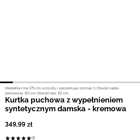
Niemiecki / EUR
Rumuński / RON
Słowacki / EUR
Ukraiński / UAH
Model(ka) ma 175 cm wzrostu i prezentuje rozmiar S
Obwód klatki
piersiowej: 80 cm
Obwód talii: 62 cm
Kurtka puchowa z wypełnieniem
syntetycznym damska - kremowa
349
,
99
zł
(1)