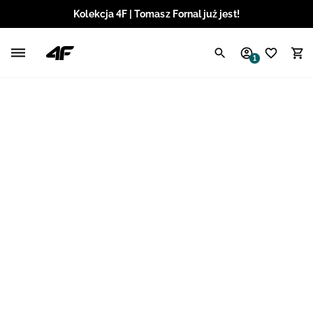
Kolekcja 4F | Tomasz Fornal już jest!
Polski / PLN
1
Angielski / EUR
Angielski / USD
Angielski / GBP
Chorwacki / EUR
Czeski / CZK
Litewski / EUR
Łotewski / EUR