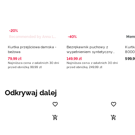
-20%
Recommended by Anna Lewandowska
-40%
Mem
Kurtka przejściowa damska -
Bezrękawnik puchowy z
Kurtk
beżowa
wypełnieniem syntetycznym
8000
damski - beżowy
79
,
99
zł
149
,
99
zł
599
,
9
Najniższa cena z ostatnich 30 dni
Najniższa cena z ostatnich 30 dni
przed obniżką
99
,
99
zł
przed obniżką
249
,
99
zł
Odkrywaj dalej