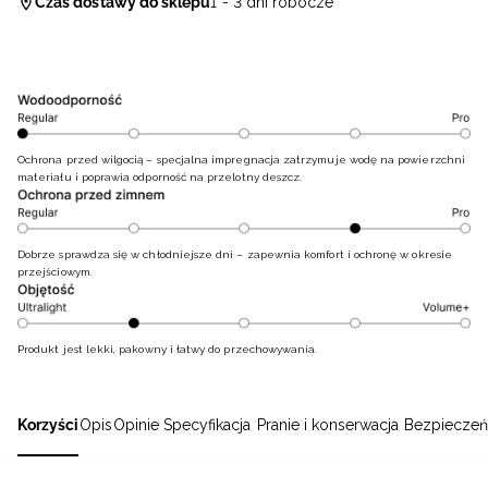
Czas dostawy do sklepu
1 - 3 dni robocze
Ochrona przed wilgocią – specjalna impregnacja zatrzymuje wodę na powierzchni
materiału i poprawia odporność na przelotny deszcz.
Dobrze sprawdza się w chłodniejsze dni – zapewnia komfort i ochronę w okresie
przejściowym.
Produkt jest lekki, pakowny i łatwy do przechowywania.
Korzyści
Opis
Opinie
Specyfikacja
Pranie i konserwacja
Bezpieczeń