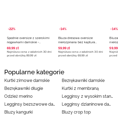
-22%
-14%
-14%
Spodnie oversize z szerokimi
Bluza dresowa oversize
Bluza
nogawkami damskie -
nierozpinana bez kaptura
niero
granatowe
damska - granatowa
damsk
69
,
99
zł
59
,
99
zł
59
,
99
Najniższa cena z ostatnich 30 dni
Najniższa cena z ostatnich 30 dni
Najniż
przed obniżką
89
,
99
zł
przed obniżką
69
,
99
zł
przed 
Popularne kategorie
Kurtki zimowe damskie
Bezrękawniki damskie
Bezrękawniki długie
Kurtki z membraną
Odzież merino
Legginsy z wysokim stanem
Legginsy bezszwowe damskie
Legginsy dzianinowe damskie
Bluzy kangurki
Bluzy crop top