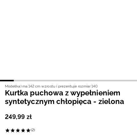
Niemiecki / EUR
Rumuński / RON
Słowacki / EUR
Ukraiński / UAH
Model(ka) ma 142 cm wzrostu i prezentuje rozmiar 140
Kurtka puchowa z wypełnieniem
syntetycznym chłopięca - zielona
249
,
99
zł
(2)