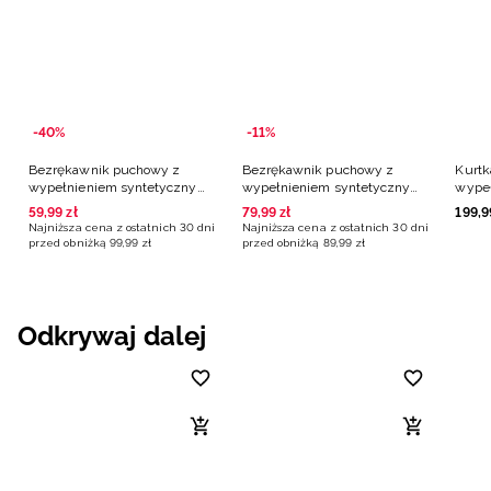
-40%
-11%
Bezrękawnik puchowy z
Bezrękawnik puchowy z
Kurtk
wypełnieniem syntetycznym
wypełnieniem syntetycznym
wype
chłopięcy - zielony
chłopięcy - zielony
chłop
59
,
99
zł
79
,
99
zł
199
,
9
Najniższa cena z ostatnich 30 dni
Najniższa cena z ostatnich 30 dni
przed obniżką
99
,
99
zł
przed obniżką
89
,
99
zł
Odkrywaj dalej