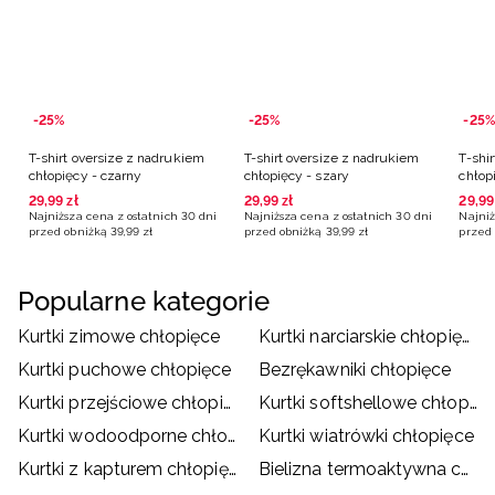
-25%
-25%
-25%
T-shirt oversize z nadrukiem
T-shirt oversize z nadrukiem
T-shi
chłopięcy - czarny
chłopięcy - szary
chłop
29
,
99
zł
29
,
99
zł
29
,
99
Najniższa cena z ostatnich 30 dni
Najniższa cena z ostatnich 30 dni
Najniż
przed obniżką
39
,
99
zł
przed obniżką
39
,
99
zł
przed 
Popularne kategorie
Kurtki zimowe chłopięce
Kurtki narciarskie chłopięce
Kurtki puchowe chłopięce
Bezrękawniki chłopięce
Kurtki przejściowe chłopięce
Kurtki softshellowe chłopięce
Kurtki wodoodporne chłopięce
Kurtki wiatrówki chłopięce
Kurtki z kapturem chłopięce
Bielizna termoaktywna chłopięca