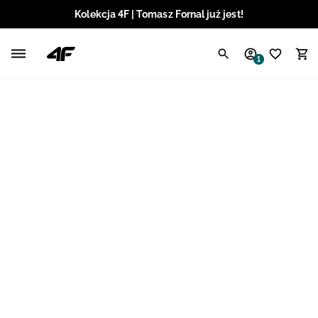
Kolekcja 4F | Tomasz Fornal już jest!
Polski / PLN
1
Angielski / EUR
Angielski / USD
Angielski / GBP
Chorwacki / EUR
Czeski / CZK
Litewski / EUR
Łotewski / EUR