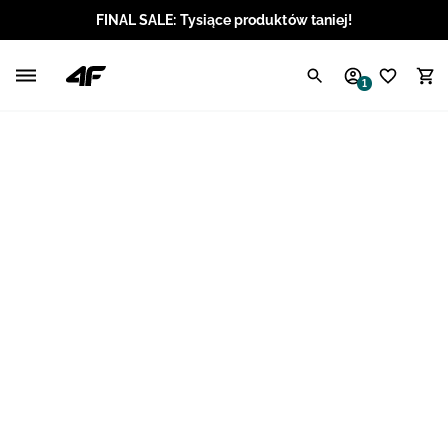
FINAL SALE: Tysiące produktów taniej!
Polski / PLN
1
Angielski / EUR
Angielski / USD
Angielski / GBP
Chorwacki / EUR
Czeski / CZK
Litewski / EUR
Łotewski / EUR