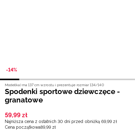
Niemiecki / EUR
Rumuński / RON
Słowacki / EUR
Ukraiński / UAH
-14%
Model(ka) ma 137 cm wzrostu i prezentuje rozmiar 134/140
Spodenki sportowe dziewczęce -
granatowe
59
,
99
zł
Najniższa cena z ostatnich 30 dni przed obniżką
69
,
99
zł
Cena początkowa
89
,
99
zł