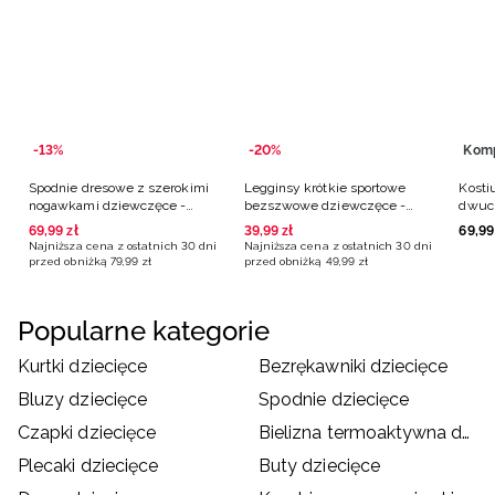
-13%
-20%
Kom
Spodnie dresowe z szerokimi
Legginsy krótkie sportowe
Kosti
nogawkami dziewczęce -
bezszwowe dziewczęce -
dwucz
szare
różowe
czarn
69
,
99
zł
39
,
99
zł
69
,
99
Najniższa cena z ostatnich 30 dni
Najniższa cena z ostatnich 30 dni
przed obniżką
79
,
99
zł
przed obniżką
49
,
99
zł
Popularne kategorie
Kurtki dziecięce
Bezrękawniki dziecięce
Bluzy dziecięce
Spodnie dziecięce
Czapki dziecięce
Bielizna termoaktywna dziecięca
Plecaki dziecięce
Buty dziecięce