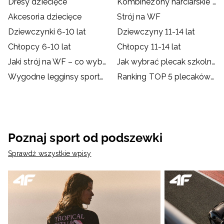
Dresy dziecięce
Kombinezony narciarskie dziecięce
Akcesoria dziecięce
Strój na WF
Dziewczynki 6-10 lat
Dziewczyny 11-14 lat
Chłopcy 6-10 lat
Chłopcy 11-14 lat
Jaki strój na WF – co wybrać dla dziecka?
Jak wybrać plecak szkolny?
Wygodne legginsy sportowe dla dzieci
Ranking TOP 5 plecaków szkolnych od 4F
Poznaj sport od podszewki
Sprawdź wszystkie wpisy