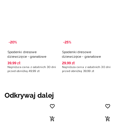
-20%
-25%
Spodenki dresowe
Spodenki dresowe
dziewczęce - granatowe
dziewczęce - granatowe
39
,
99
zł
29
,
99
zł
Najniższa cena z ostatnich 30 dni
Najniższa cena z ostatnich 30 dni
przed obniżką
49
,
99
zł
przed obniżką
39
,
99
zł
Odkrywaj dalej