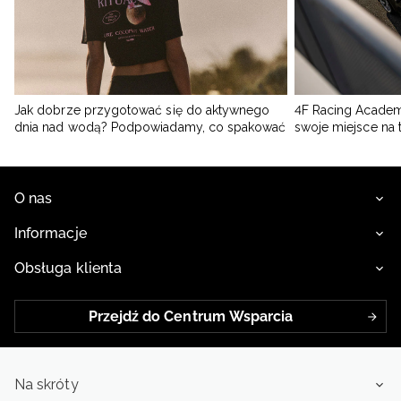
Jak dobrze przygotować się do aktywnego
4F Racing Academ
dnia nad wodą? Podpowiadamy, co spakować
swoje miejsce na 
O nas
Informacje
Obsługa klienta
Przejdź do Centrum Wsparcia
Na skróty