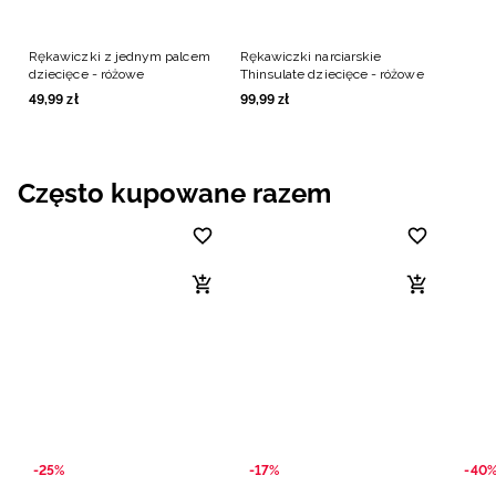
Rękawiczki z jednym palcem
Rękawiczki narciarskie
dziecięce - różowe
Thinsulate dziecięce - różowe
49
,
99
zł
99
,
99
zł
Często kupowane razem
-25%
-17%
-40