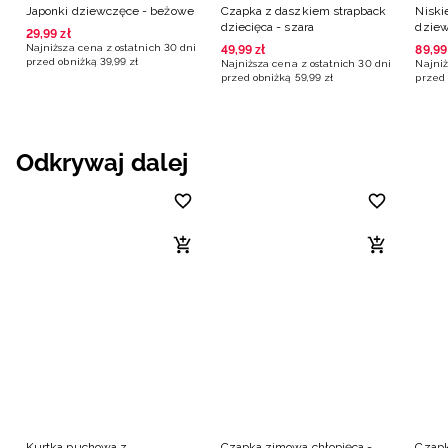
Japonki dziewczęce - beżowe
Czapka z daszkiem strapback
Niski
dziecięca - szara
dziew
29
,
99
zł
Najniższa cena z ostatnich 30 dni
49
,
99
zł
89
,
99
przed obniżką
39
,
99
zł
Najniższa cena z ostatnich 30 dni
Najniż
przed obniżką
59
,
99
zł
przed 
Odkrywaj dalej
Kurtka puchowa z
Czapka zimowa chłopięca -
Czapk