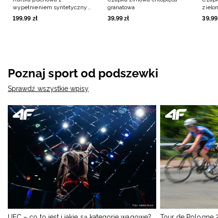
wypełnieniem syntetycznym
granatowa
zielo
chłopięca - zielona
199
,
99
zł
39
,
99
zł
39
,
99
Poznaj sport od podszewki
Sprawdź wszystkie wpisy
UFC – co to jest i jakie są kategorie wagowe?
Tour de Pologne 2