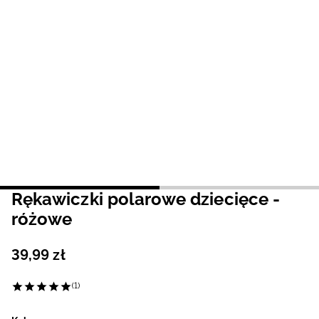
Niemiecki / EUR
Rumuński / RON
Słowacki / EUR
Ukraiński / UAH
Rękawiczki polarowe dziecięce -
różowe
39
,
99
zł
(1)