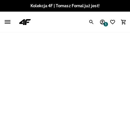
Kolekcja 4F | Tomasz Fornal już jest!
Polski / PLN
1
Angielski / EUR
Angielski / USD
Angielski / GBP
Chorwacki / EUR
Czeski / CZK
Litewski / EUR
Łotewski / EUR