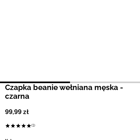
Niemiecki / EUR
Rumuński / RON
Słowacki / EUR
Ukraiński / UAH
Czapka beanie wełniana męska -
czarna
99
,
99
zł
(1)