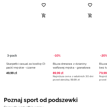
3-pack
-10%
-20
Skarpetki casual za kostkę (3-
Bluza dresowa z dzianiny
Bluza
pack) męskie - czarne
waflowej męska - granatowa
bez k
turk
49
,
99
zł
89
,
99
zł
79
,
99
Najniższa cena z ostatnich 30 dni
Najniż
przed obniżką
99
,
99
zł
przed 
Poznaj sport od podszewki