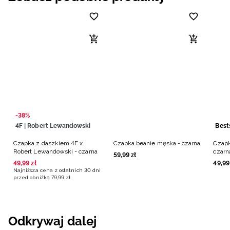
-38%
4F | Robert Lewandowski
Best
Czapka z daszkiem 4F x
Czapka beanie męska - czarna
Czapk
Robert Lewandowski - czarna
czarn
59
,
99
zł
49
,
99
zł
49
,
99
Najniższa cena z ostatnich 30 dni
przed obniżką
79
,
99
zł
Odkrywaj dalej