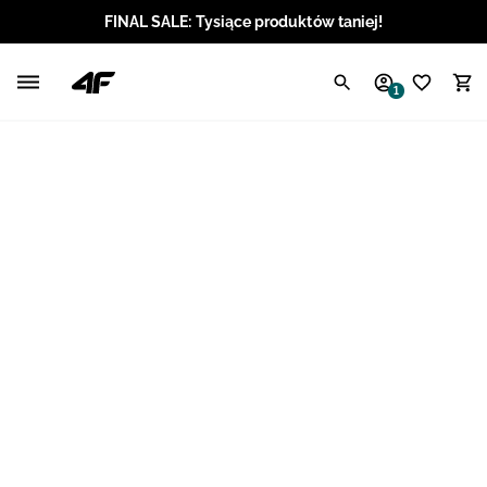
FINAL SALE: Tysiące produktów taniej!
Polski / PLN
1
Angielski / EUR
Angielski / USD
Angielski / GBP
Chorwacki / EUR
Czeski / CZK
Litewski / EUR
Łotewski / EUR