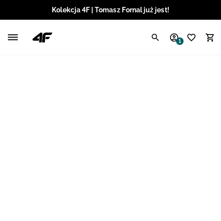
Kolekcja 4F | Tomasz Fornal już jest!
Polski / PLN
1
Angielski / EUR
Angielski / USD
Angielski / GBP
Chorwacki / EUR
Czeski / CZK
Litewski / EUR
Łotewski / EUR