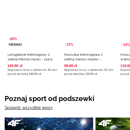
-25%
MERINO
-17%
-14%
Lonsgleeve trekkingowy z
Koszulka trekkingowa z
Koszu
wełną Merino męski - szary
wełną merino męska -
wełną
czerwona
niebi
149
,
99
zł
99
,
99
zł
119
,
9
Najniższa cena z ostatnich 30 dni
Najniższa cena z ostatnich 30 dni
Najniż
przed obniżką
199
,
99
zł
przed obniżką
119
,
99
zł
przed 
Poznaj sport od podszewki
Sprawdź wszystkie wpisy