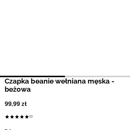
Niemiecki / EUR
Rumuński / RON
Słowacki / EUR
Ukraiński / UAH
Czapka beanie wełniana męska -
beżowa
99
,
99
zł
(1)