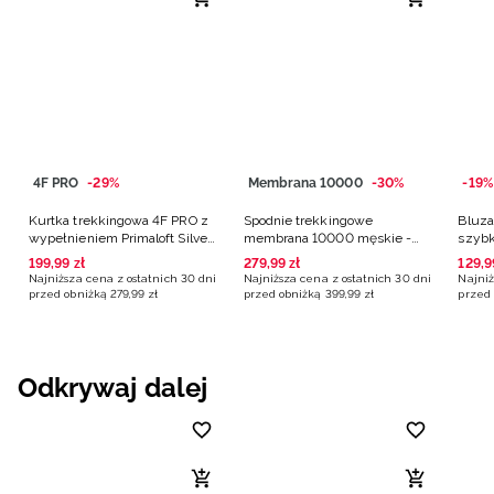
4F PRO
-29%
Membrana 10000
-30%
-19%
Kurtka trekkingowa 4F PRO z
Spodnie trekkingowe
Bluza
wypełnieniem Primaloft Silver
membrana 10000 męskie -
szybk
męska - pomarańczowa
czarne
poma
199
,
99
zł
279
,
99
zł
129
,
9
Najniższa cena z ostatnich 30 dni
Najniższa cena z ostatnich 30 dni
Najniż
przed obniżką
279
,
99
zł
przed obniżką
399
,
99
zł
przed 
Odkrywaj dalej