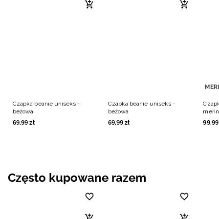
MER
Czapka beanie uniseks -
Czapka beanie uniseks -
Czapk
beżowa
beżowa
merin
69
,
99
zł
69
,
99
zł
99
,
99
Często kupowane razem