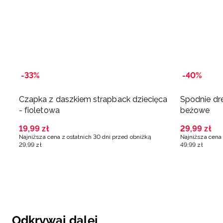
-33%
-40%
Czapka z daszkiem strapback dziecięca
Spodnie dr
- fioletowa
beżowe
19
,
99
zł
29
,
99
zł
Najniższa cena z ostatnich 30 dni przed obniżką
Najniższa cena 
29
,
99
zł
49
,
99
zł
Odkrywaj dalej