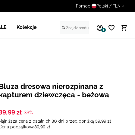
Pomoc
UWAGA NA FAŁSZYWE STR
Polski / PLN
ALE
Kolekcje
1
Bluza dresowa nierozpinana z
kapturem dziewczęca - beżowa
39
,
99
zł
-33%
Najniższa cena z ostatnich 30 dni przed obniżką
59
,
99
zł
Cena początkowa
89
,
99
zł