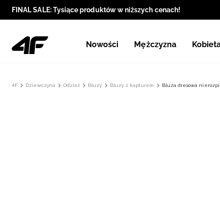
FINAL SALE: Tysiące produktów w niższych cenach!
Nowości
Mężczyzna
Kobiet
4F
Dziewczyna
Odzież
Bluzy
Bluzy z kapturem
Bluza dresowa nierozp