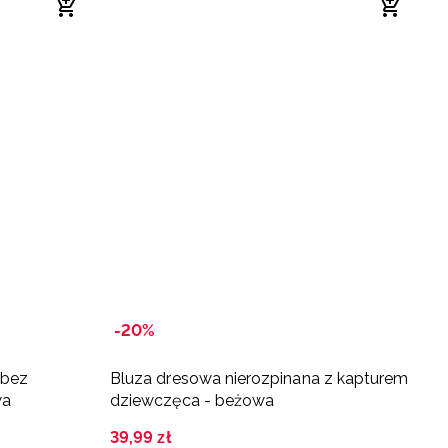
-20%
-
 bez
Bluza dresowa nierozpinana z kapturem
B
wa
dziewczęca - beżowa
d
39
,
99
zł
4