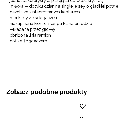
jednolita kolorystyka pasująca do wielu stylizacji
miękka w dotyku dzianina single jersey o gładkiej powi
dekolt ze zintegrowanym kapturem
mankiety ze ściągaczem
niezapinana kieszeń kangurka na przodzie
wkładana przez głowę
obniżona linia ramion
dół ze ściągaczem
Zobacz podobne produkty