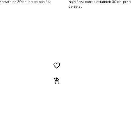
z ostatnich 30 dni przed obniżką
Najniższa cena z ostatnich 30 dni prz
59
,
99
zł