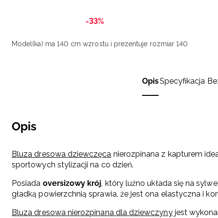
-33%
Model(ka) ma 140 cm wzrostu i prezentuje rozmiar 140
Opis
Specyfikacja
Be
Opis
Bluza dresowa dziewczęca
nierozpinana z kapturem idea
sportowych stylizacji na co dzień.
Posiada
oversizowy krój
, który luźno układa się na sylw
gładką powierzchnią sprawia, że jest ona elastyczna i k
Bluza dresowa nierozpinana dla dziewczyny
jest wykon