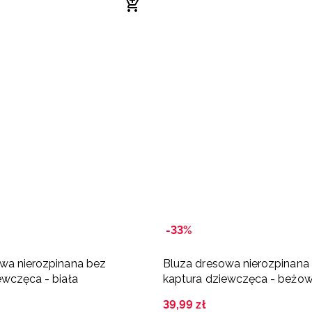
-33%
wa nierozpinana bez
Bluza dresowa nierozpinana
ewczęca - biała
kaptura dziewczęca - beżo
39
,
99
zł