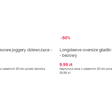
-50%
esowe joggery dziewczęce -
Longsleeve oversize gładki
- beżowy
9
,
99
zł
z ostatnich 30 dni przed obniżką
Najniższa cena z ostatnich 30 dni prz
19
,
99
zł