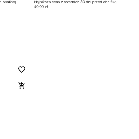
ed obniżką
Najniższa cena z ostatnich 30 dni przed obniżką
Na
49
,
99
zł
5