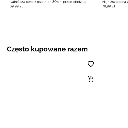
Najniższa cena z ostatnich 30 dni przed obniżką
Najniższa cena 
69
,
99
zł
79
,
99
zł
Często kupowane razem