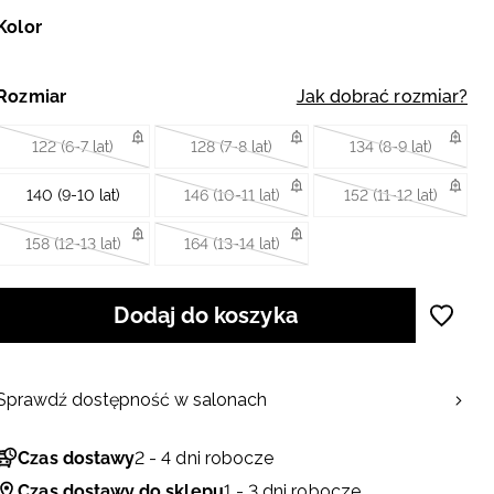
Kolor
Rozmiar
Jak dobrać rozmiar?
122 (6-7 lat)
128 (7-8 lat)
134 (8-9 lat)
140 (9-10 lat)
146 (10-11 lat)
152 (11-12 lat)
158 (12-13 lat)
164 (13-14 lat)
Dodaj do koszyka
Sprawdź dostępność w salonach
Czas dostawy
2 - 4 dni robocze
Czas dostawy do sklepu
1 - 3 dni robocze