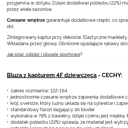
przyjemna w dotyku. Dzięki dodatkowi poliestru (22%) ma
przez wiele sezonów.
Czesane wnętrze
gwarantuje dodatkowe ciepło, co spra
dni.
Zintegrowany kaptur przy dekolcie. Elastyczne mankiety
Wkładana przez głowę. Obniżone opadające rękawy dod
Jak prać odzież i obuwie sportowe
?
Bluza z kapturem 4F dziewczęca
- CECHY:
zakres rozmiarów: 122-164
jednostronnie czesane wnętrze zapewnia dodatkowe c
krój: oversize, który luźno układa się na sylwetce i za
standardowy fason sięgający do bioder
wykonana w 78% z bawełny, dzięki czemu jest miękka, 
dodatek poliestru (22%) sprawia, że materiał jest wyt