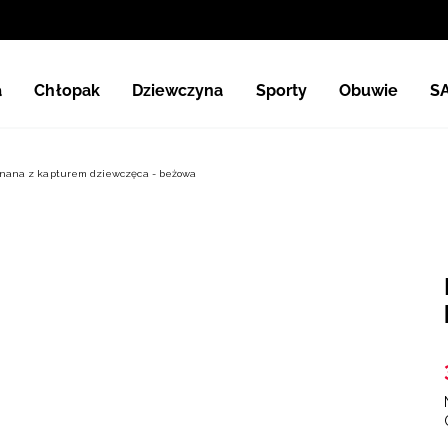
a
Chłopak
Dziewczyna
Sporty
Obuwie
S
inana z kapturem dziewczęca - beżowa