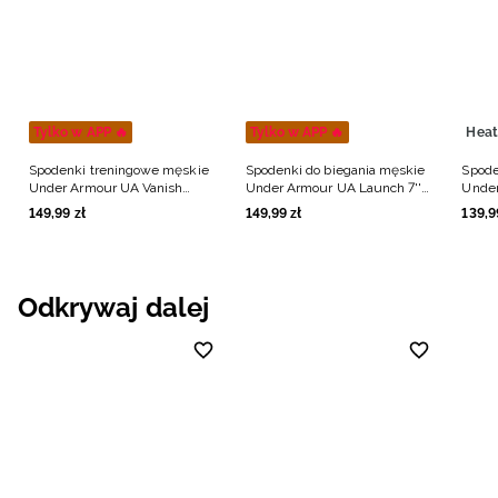
Tylko w APP 🔥
Tylko w APP 🔥
Heat
Spodenki treningowe męskie
Spodenki do biegania męskie
Spode
Under Armour UA Vanish
Under Armour UA Launch 7''
Under
Woven 6in Shorts - szare
Shorts - szare
Lng S
149
,
99
zł
149
,
99
zł
139
,
9
Odkrywaj dalej