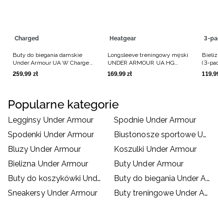
Charged
Heatgear
3-pa
Buty do biegania damskie
Longsleeve treningowy męski
Bieli
Under Armour UA W Charged
UNDER ARMOUR UA HG
(3-pa
Surge 4 - białe
Armour Comp Mock LS - biały
Pure 
259
,
99
zł
169
,
99
zł
119
,
9
Popularne kategorie
Legginsy Under Armour
Spodnie Under Armour
Spodenki Under Armour
Biustonosze sportowe Under Armour
Bluzy Under Armour
Koszulki Under Armour
Bielizna Under Armour
Buty Under Armour
Buty do koszykówki Under Armour
Buty do biegania Under Armour
Sneakersy Under Armour
Buty treningowe Under Armour