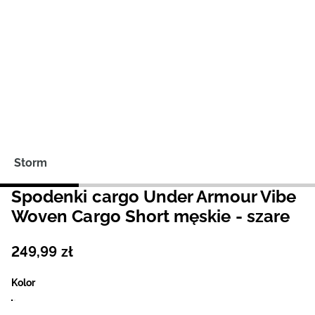
Niemiecki / EUR
Rumuński / RON
Słowacki / EUR
Ukraiński / UAH
Storm
Spodenki cargo Under Armour Vibe
Woven Cargo Short męskie - szare
249
,
99
zł
Kolor