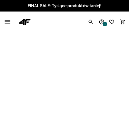
FINAL SALE: Tysiące produktów taniej!
Polski / PLN
1
Angielski / EUR
Angielski / USD
Angielski / GBP
Chorwacki / EUR
Czeski / CZK
Litewski / EUR
Łotewski / EUR