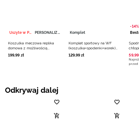
-14%
Uszyte w Polsce
PERSONALIZACJA
Komplet
Best
Koszulka meczowa replika
Komplet sportowy na WF
Spodn
domowa z możliwością
(koszulka+spodenki+worek)
chłop
personalizacji męska 4F x
chłopięcy - czarny
199
,
99
zł
129
,
99
zł
59
,
99
Polska Siatkówka - biała
Najniż
przed 
Odkrywaj dalej