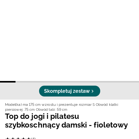
Niemiecki / EUR
Rumuński / RON
Słowacki / EUR
Ukraiński / UAH
Skompletuj zestaw
Model(ka) ma 175 cm wzrostu i prezentuje rozmiar S
Obwód klatki
piersiowej: 75 cm
Obwód talii: 59 cm
Top do jogi i pilatesu
szybkoschnący damski - fioletowy