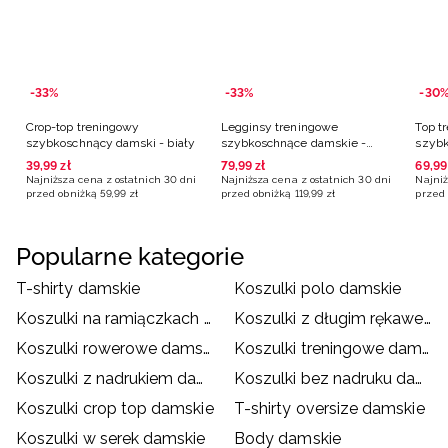
-33%
-33%
-30
Crop-top treningowy
Legginsy treningowe
Top t
szybkoschnący damski - biały
szybkoschnące damskie -
szybk
brązowe
39
,
99
zł
79
,
99
zł
69
,
99
Najniższa cena z ostatnich 30 dni
Najniższa cena z ostatnich 30 dni
Najniż
przed obniżką
59
,
99
zł
przed obniżką
119
,
99
zł
przed 
Popularne kategorie
T-shirty damskie
Koszulki polo damskie
Koszulki na ramiączkach damskie
Koszulki z długim rękawem damskie
Koszulki rowerowe damskie
Koszulki treningowe damskie
Koszulki z nadrukiem damskie
Koszulki bez nadruku damskie
Koszulki crop top damskie
T-shirty oversize damskie
Koszulki w serek damskie
Body damskie