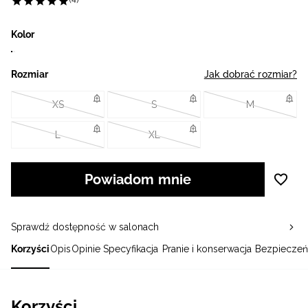
(4)
Kolor
Rozmiar
Jak dobrać rozmiar?
XS
S
M
L
XL
Powiadom mnie
Sprawdź dostępność w salonach
Korzyści
Opis
Opinie
Specyfikacja
Pranie i konserwacja
Bezpieczeń
Korzyści