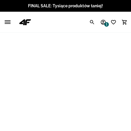
FINAL SALE: Tysiące produktów taniej!
Polski / PLN
1
Angielski / EUR
Angielski / USD
Angielski / GBP
Chorwacki / EUR
Czeski / CZK
Litewski / EUR
Łotewski / EUR