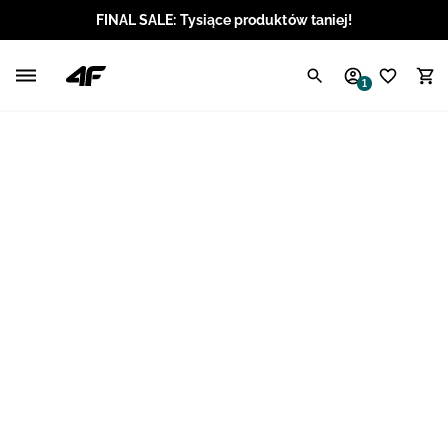
FINAL SALE: Tysiące produktów taniej!
Polski / PLN
1
Angielski / EUR
Angielski / USD
Angielski / GBP
Chorwacki / EUR
Czeski / CZK
Litewski / EUR
Łotewski / EUR