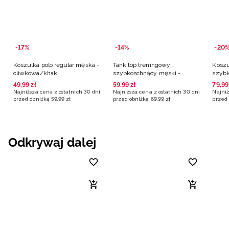
-17%
-14%
-20
Koszulka polo regular męska -
Tank top treningowy
Koszu
oliwkowa/khaki
szybkoschnący męski -
szybk
oliwkowy/khaki
oliwk
49
,
99
zł
59
,
99
zł
79
,
99
Najniższa cena z ostatnich 30 dni
Najniższa cena z ostatnich 30 dni
Najniż
przed obniżką
59
,
99
zł
przed obniżką
69
,
99
zł
przed 
Odkrywaj dalej