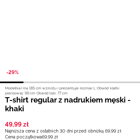
Niemiecki / EUR
Rumuński / RON
Słowacki / EUR
Ukraiński / UAH
-29%
Model(ka) ma 185 cm wzrostu i prezentuje rozmiar L
Obwód klatki
piersiowej: 99 cm
Obwód talii: 77 cm
T-shirt regular z nadrukiem męski -
khaki
49
,
99
zł
Najniższa cena z ostatnich 30 dni przed obniżką
69
,
99
zł
Cena początkowa
69
,
99
zł