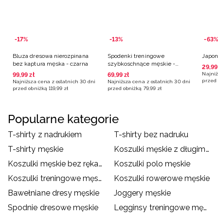
-17%
-13%
-63%
Bluza dresowa nierozpinana
Spodenki treningowe
Japon
bez kaptura męska - czarna
szybkoschnące męskie -
29
,
99
granatowe
Najniż
99
,
99
zł
69
,
99
zł
przed 
Najniższa cena z ostatnich 30 dni
Najniższa cena z ostatnich 30 dni
przed obniżką
119
,
99
zł
przed obniżką
79
,
99
zł
Popularne kategorie
T-shirty z nadrukiem
T-shirty bez nadruku
T-shirty męskie
Koszulki męskie z długim rękawem
Koszulki męskie bez rękawów
Koszulki polo męskie
Koszulki treningowe męskie
Koszulki rowerowe męskie
Bawełniane dresy męskie
Joggery męskie
Spodnie dresowe męskie
Legginsy treningowe męskie