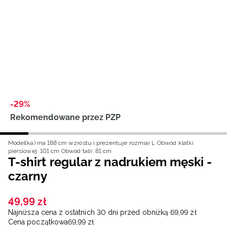
Niemiecki / EUR
Rumuński / RON
Słowacki / EUR
Ukraiński / UAH
-29%
Rekomendowane przez PZP
Model(ka) ma 188 cm wzrostu i prezentuje rozmiar L
Obwód klatki
piersiowej: 101 cm
Obwód talii: 81 cm
T-shirt regular z nadrukiem męski -
czarny
49
,
99
zł
Najniższa cena z ostatnich 30 dni przed obniżką
69
,
99
zł
Cena początkowa
69
,
99
zł