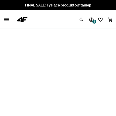
FINAL SALE: Tysiące produktów taniej!
Polski / PLN
1
Angielski / EUR
Angielski / USD
Angielski / GBP
Chorwacki / EUR
Czeski / CZK
Litewski / EUR
Łotewski / EUR