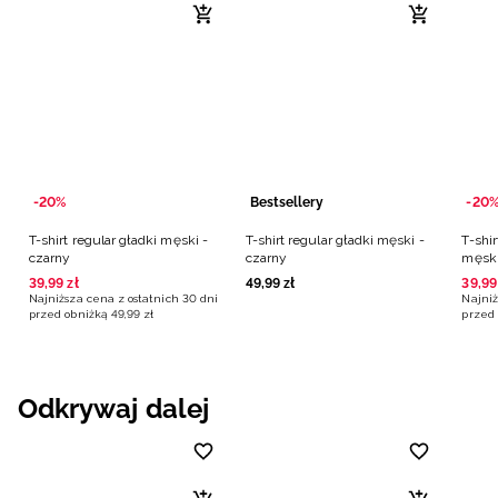
-20%
Bestsellery
-20
T-shirt regular gładki męski -
T-shirt regular gładki męski -
T-shi
czarny
czarny
męski
39
,
99
zł
49
,
99
zł
39
,
99
Najniższa cena z ostatnich 30 dni
Najniż
przed obniżką
49
,
99
zł
przed 
Odkrywaj dalej