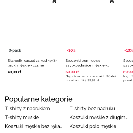
3-pack
-30%
-13%
Skarpetki casual za kostkę (3-
Spodenki treningowe
Spode
pack) męskie - czarne
szybkoschnące męskie -
szybk
szare
grana
49
,
99
zł
69
,
99
zł
69
,
99
Najniższa cena z ostatnich 30 dni
Najniż
przed obniżką
99
,
99
zł
przed 
Popularne kategorie
T-shirty z nadrukiem
T-shirty bez nadruku
T-shirty męskie
Koszulki męskie z długim rękawem
Koszulki męskie bez rękawów
Koszulki polo męskie