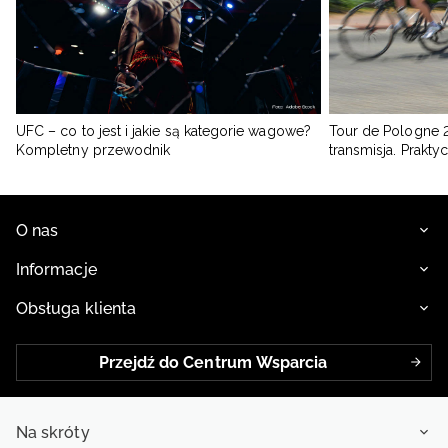
UFC – co to jest i jakie są kategorie wagowe?
Tour de Pologne 2
Kompletny przewodnik
transmisja. Prakt
O nas
Informacje
Obsługa klienta
Przejdź do Centrum Wsparcia
Na skróty