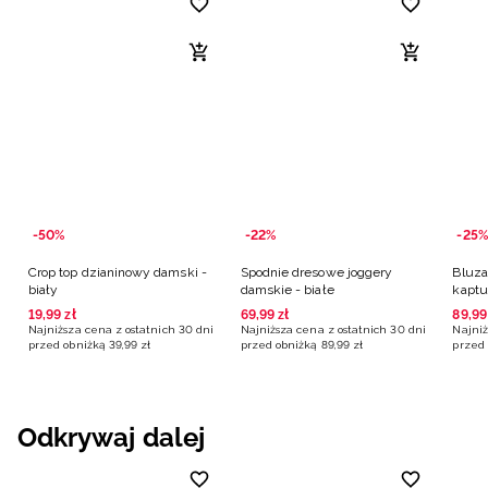
-50%
-22%
-25%
Crop top dzianinowy damski -
Spodnie dresowe joggery
Bluza
biały
damskie - białe
kaptu
19
,
99
zł
69
,
99
zł
89
,
99
Najniższa cena z ostatnich 30 dni
Najniższa cena z ostatnich 30 dni
Najniż
przed obniżką
39
,
99
zł
przed obniżką
89
,
99
zł
przed 
Odkrywaj dalej