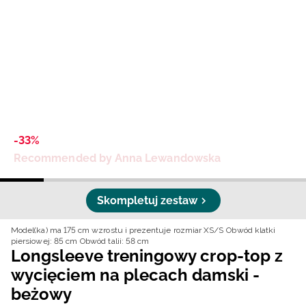
Niemiecki / EUR
Rumuński / RON
Słowacki / EUR
Ukraiński / UAH
-33%
Recommended by Anna Lewandowska
Skompletuj zestaw
Model(ka) ma 175 cm wzrostu i prezentuje rozmiar XS/S
Obwód klatki
piersiowej: 85 cm
Obwód talii: 58 cm
Longsleeve treningowy crop-top z
wycięciem na plecach damski -
beżowy