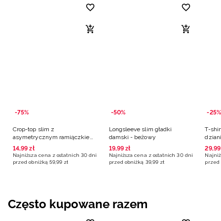
-75%
-50%
-25%
Crop-top slim z
Longsleeve slim gładki
T-shi
asymetrycznym ramiączkiem
damski - beżowy
dzian
damski - beżowy
14
,
99
zł
19
,
99
zł
29
,
99
Najniższa cena z ostatnich 30 dni
Najniższa cena z ostatnich 30 dni
Najniż
przed obniżką
59
,
99
zł
przed obniżką
39
,
99
zł
przed 
Często kupowane razem