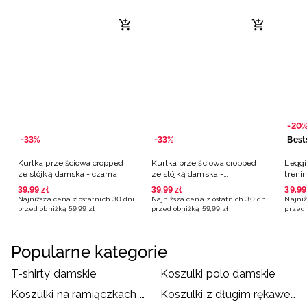
-20
-33%
-33%
Best
Kurtka przejściowa cropped
Kurtka przejściowa cropped
Leggi
ze stójką damska - czarna
ze stójką damska -
treni
oliwkowa/khaki
39
,
99
zł
39
,
99
zł
39
,
99
Najniższa cena z ostatnich 30 dni
Najniższa cena z ostatnich 30 dni
Najniż
przed obniżką
59
,
99
zł
przed obniżką
59
,
99
zł
przed 
Popularne kategorie
T-shirty damskie
Koszulki polo damskie
Koszulki na ramiączkach damskie
Koszulki z długim rękawem damskie