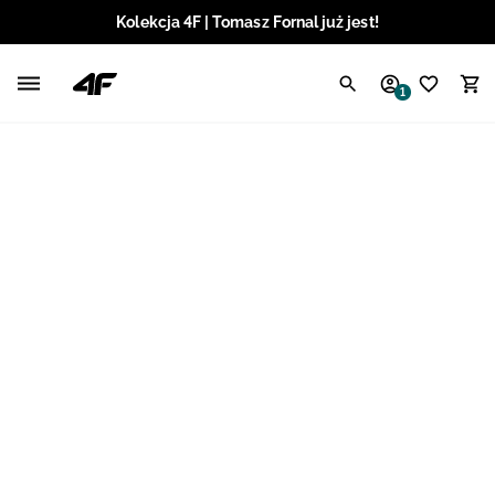
Kolekcja 4F | Tomasz Fornal już jest!
Polski / PLN
1
Angielski / EUR
Angielski / USD
Angielski / GBP
Chorwacki / EUR
Czeski / CZK
Litewski / EUR
Łotewski / EUR