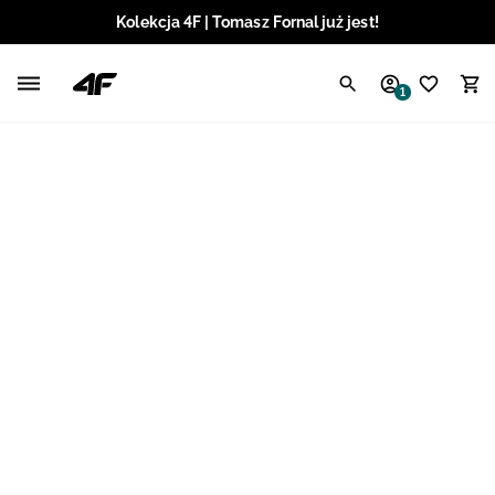
Kolekcja 4F | Tomasz Fornal już jest!
Polski / PLN
1
Angielski / EUR
Angielski / USD
Angielski / GBP
Chorwacki / EUR
Czeski / CZK
Litewski / EUR
Łotewski / EUR