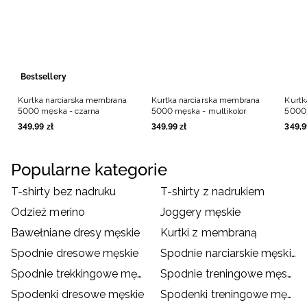
Bestsellery
Kurtka narciarska membrana
Kurtka narciarska membrana
Kurtk
5000 męska - czarna
5000 męska - multikolor
5000 
349
,
99
zł
349
,
99
zł
349
,
9
Popularne kategorie
T-shirty bez nadruku
T-shirty z nadrukiem
Odzież merino
Joggery męskie
Bawełniane dresy męskie
Kurtki z membraną
Spodnie dresowe męskie
Spodnie narciarskie męskie
Spodnie trekkingowe męskie
Spodnie treningowe męskie
Spodenki dresowe męskie
Spodenki treningowe męskie