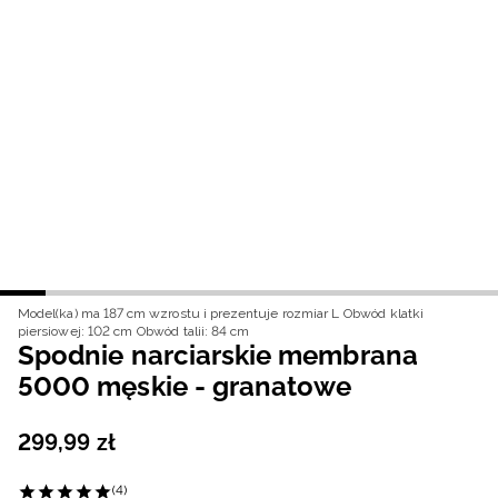
Niemiecki / EUR
Rumuński / RON
Słowacki / EUR
Ukraiński / UAH
Model(ka) ma 187 cm wzrostu i prezentuje rozmiar L
Obwód klatki
piersiowej: 102 cm
Obwód talii: 84 cm
Spodnie narciarskie membrana
5000 męskie - granatowe
299
,
99
zł
(4)