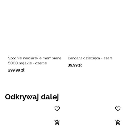
Spodnie narciarskie membrana
Bandana dziecięca - szara
5000 męskie - czarne
39
,
99
zł
299
,
99
zł
Odkrywaj dalej