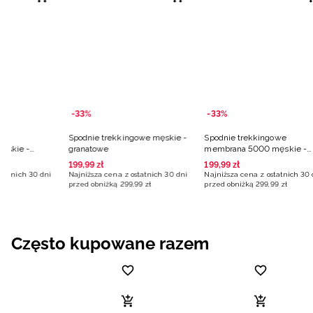
-33%
-33%
owe
Spodnie trekkingowe męskie -
Spodnie trekkingowe
ęskie -
granatowe
membrana 5000 męskie -
granatowe
199
,
99
zł
199
,
99
zł
statnich 30 dni
Najniższa cena z ostatnich 30 dni
Najniższa cena z ostatnich 30 
9
zł
przed obniżką
299
,
99
zł
przed obniżką
299
,
99
zł
Często kupowane razem