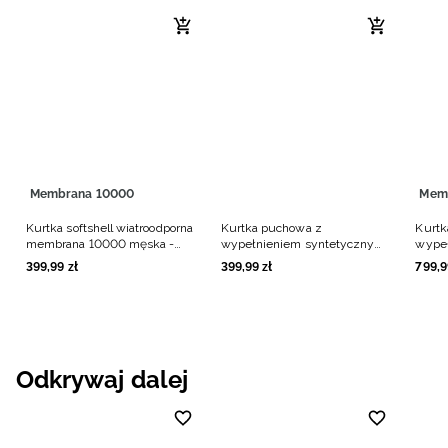
Membrana 10000
Mem
Kurtka softshell wiatroodporna
Kurtka puchowa z
Kurtk
membrana 10000 męska -
wypełnieniem syntetycznym
wype
niebieska
męska - niebieska
memb
399
,
99
zł
399
,
99
zł
799
,
9
niebi
Odkrywaj dalej