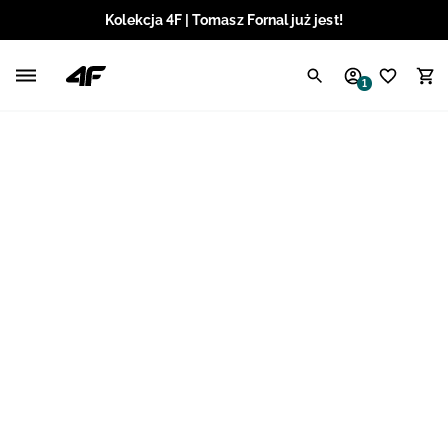
Kolekcja 4F | Tomasz Fornal już jest!
Polski / PLN
1
Angielski / EUR
Angielski / USD
Angielski / GBP
Chorwacki / EUR
Czeski / CZK
Litewski / EUR
Łotewski / EUR