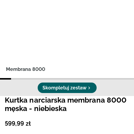
Niemiecki / EUR
Rumuński / RON
Słowacki / EUR
Ukraiński / UAH
Membrana 8000
Skompletuj zestaw
Kurtka narciarska membrana 8000
męska - niebieska
599
,
99
zł