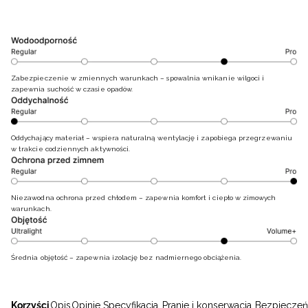
Zabezpieczenie w zmiennych warunkach – spowalnia wnikanie wilgoci i
zapewnia suchość w czasie opadów.
Oddychający materiał – wspiera naturalną wentylację i zapobiega przegrzewaniu
w trakcie codziennych aktywności.
Niezawodna ochrona przed chłodem – zapewnia komfort i ciepło w zimowych
warunkach.
Średnia objętość – zapewnia izolację bez nadmiernego obciążenia.
Korzyści
Opis
Opinie
Specyfikacja
Pranie i konserwacja
Bezpieczeń