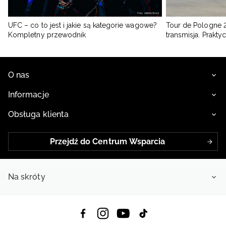
UFC – co to jest i jakie są kategorie wagowe?
Tour de Pologne 2
Kompletny przewodnik
transmisja. Prakt
O nas
Informacje
Obsługa klienta
Przejdź do Centrum Wsparcia
Na skróty