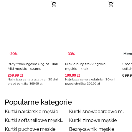
-30%
-33%
Mem
Buty trekkingowe Original Trail
Niskie buty trekkingowe
Spodn
Mid męskie - czarne
męskie - khaki
softs
10000
259
,
99
zł
199
,
99
zł
699
,
9
Najniższa cena z ostatnich 30 dni
Najniższa cena z ostatnich 30 dni
przed obniżką
369
,
99
zł
przed obniżką
299
,
99
zł
Popularne kategorie
Kurtki narciarskie męskie
Kurtki snowboardowe męskie
Kurtki softshellowe męskie
Kurtki zimowe męskie
Kurtki puchowe męskie
Bezrękawniki męskie