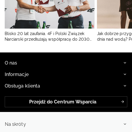
Blisko 20 lat zaufania. 4F i Polski Związek
Jak dobrze przyg
Narciarski przedłużają współpracę do 2030
dnia nad wodą? 
roku
O nas
Informacje
Obsługa klienta
Przejdź do Centrum Wsparcia
Na skróty