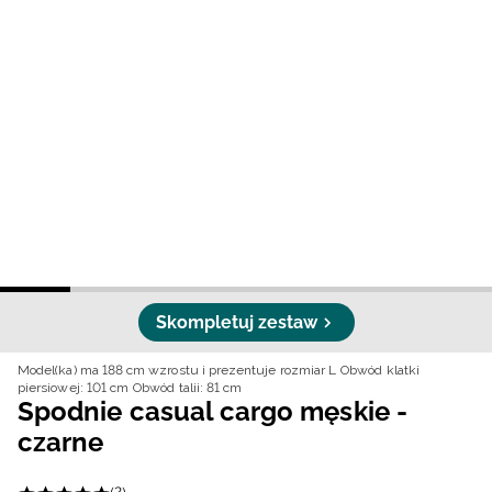
Niemiecki / EUR
Rumuński / RON
Słowacki / EUR
Ukraiński / UAH
Skompletuj zestaw
Model(ka) ma 188 cm wzrostu i prezentuje rozmiar L
Obwód klatki
piersiowej: 101 cm
Obwód talii: 81 cm
Spodnie casual cargo męskie -
czarne