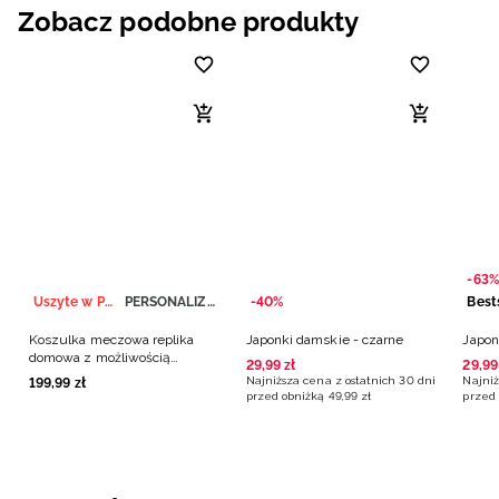
Zobacz podobne produkty
-63%
Uszyte w Polsce
PERSONALIZACJA
-40%
Best
Koszulka meczowa replika
Japonki damskie - czarne
Japon
domowa z możliwością
29
,
99
zł
29
,
99
personalizacji męska 4F x
Najniższa cena z ostatnich 30 dni
Najniż
199
,
99
zł
Polska Siatkówka - biała
przed obniżką
49
,
99
zł
przed 