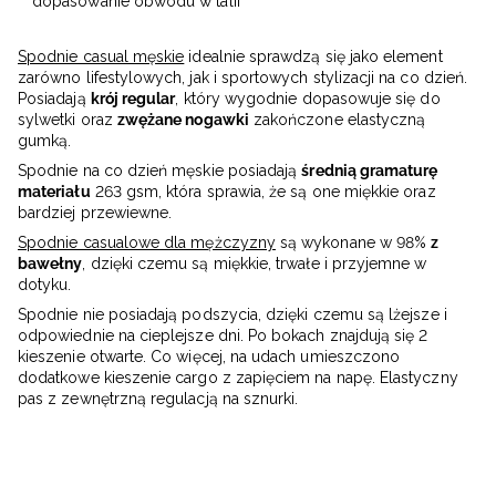
dopasowanie obwodu w talii
Spodnie casual męskie
idealnie sprawdzą się jako element
zarówno lifestylowych, jak i sportowych stylizacji na co dzień.
Posiadają
krój regular
, który wygodnie dopasowuje się do
sylwetki oraz
zwężane nogawki
zakończone elastyczną
gumką.
Spodnie na co dzień męskie posiadają
średnią gramaturę
materiału
263 gsm, która sprawia, że są one miękkie oraz
bardziej przewiewne.
Spodnie casualowe dla mężczyzny
są wykonane w 98%
z
bawełny
, dzięki czemu są miękkie, trwałe i przyjemne w
dotyku.
Spodnie nie posiadają podszycia, dzięki czemu są lżejsze i
odpowiednie na cieplejsze dni. Po bokach znajdują się 2
kieszenie otwarte. Co więcej, na udach umieszczono
dodatkowe kieszenie cargo z zapięciem na napę. Elastyczny
pas z zewnętrzną regulacją na sznurki.