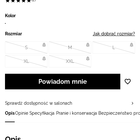
(2)
Kolor
Rozmiar
Jak dobrać rozmiar?
S
M
L
XL
XXL
Powiadom mnie
Sprawdź dostępność w salonach
Opis
Opinie
Specyfikacja
Pranie i konserwacja
Bezpieczeństwo pr
Opis