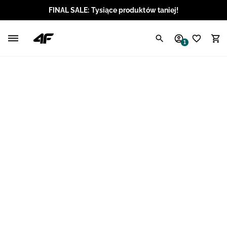
FINAL SALE: Tysiące produktów taniej!
Polski / PLN
1
Angielski / EUR
Angielski / USD
Angielski / GBP
Chorwacki / EUR
Czeski / CZK
Litewski / EUR
Łotewski / EUR