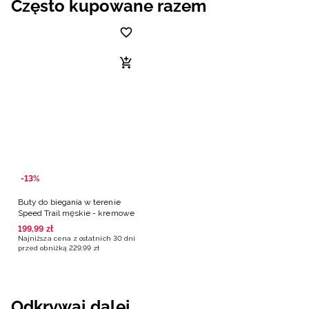
Często kupowane razem
-13%
Buty do biegania w terenie
Speed Trail męskie - kremowe
199
,
99
zł
Najniższa cena z ostatnich 30 dni
przed obniżką
229
,
99
zł
Odkrywaj dalej