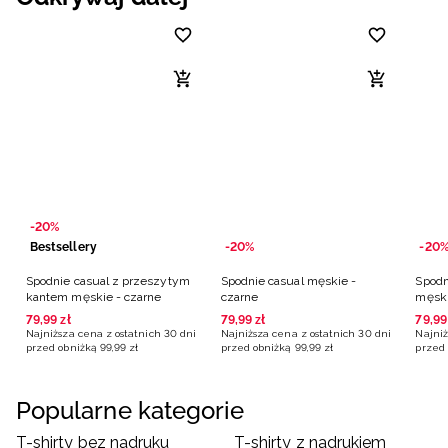
-20%
Bestsellery
-20%
-20
Spodnie casual z przeszytym
Spodnie casual męskie -
Spodn
kantem męskie - czarne
czarne
męski
79
,
99
zł
79
,
99
zł
79
,
99
Najniższa cena z ostatnich 30 dni
Najniższa cena z ostatnich 30 dni
Najniż
przed obniżką
99
,
99
zł
przed obniżką
99
,
99
zł
przed 
Popularne kategorie
T-shirty bez nadruku
T-shirty z nadrukiem