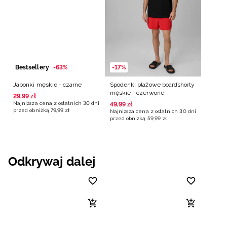
Bestsellery
-63%
-17%
Japonki męskie - czarne
Spodenki plażowe boardshorty
męskie - czerwone
29
,
99
zł
Najniższa cena z ostatnich 30 dni
49
,
99
zł
przed obniżką
79
,
99
zł
Najniższa cena z ostatnich 30 dni
przed obniżką
59
,
99
zł
Odkrywaj dalej