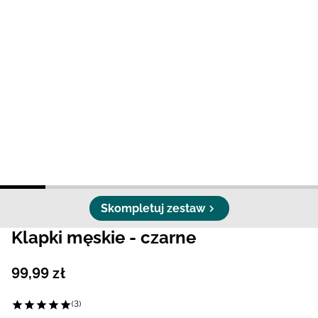
Niemiecki / EUR
Rumuński / RON
Słowacki / EUR
Ukraiński / UAH
Skompletuj zestaw
Klapki męskie - czarne
99
,
99
zł
(3)