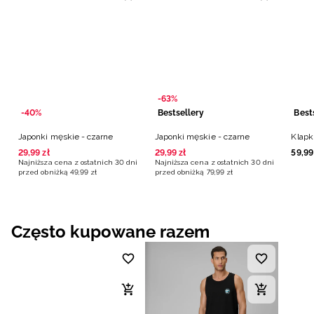
-63%
-40%
Bestsellery
Best
Japonki męskie - czarne
Japonki męskie - czarne
Klapk
29
,
99
zł
29
,
99
zł
59
,
99
Najniższa cena z ostatnich 30 dni
Najniższa cena z ostatnich 30 dni
przed obniżką
49
,
99
zł
przed obniżką
79
,
99
zł
Często kupowane razem