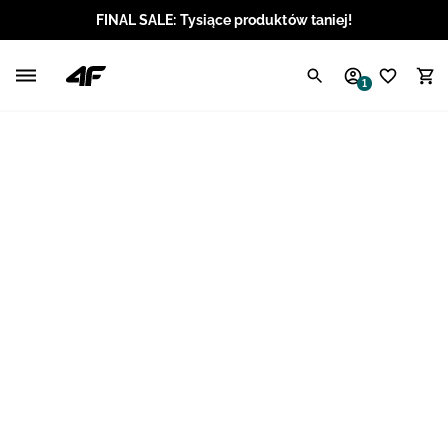
FINAL SALE: Tysiące produktów taniej!
Polski / PLN
1
Angielski / EUR
Angielski / USD
Angielski / GBP
Chorwacki / EUR
Czeski / CZK
Litewski / EUR
Łotewski / EUR