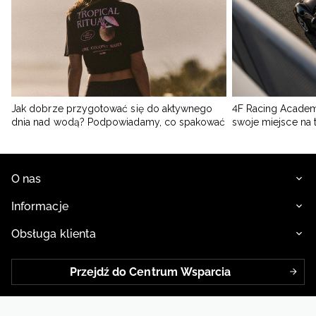
Jak dobrze przygotować się do aktywnego
4F Racing Academ
dnia nad wodą? Podpowiadamy, co spakować
swoje miejsce na 
O nas
Informacje
Obsługa klienta
Przejdź do Centrum Wsparcia