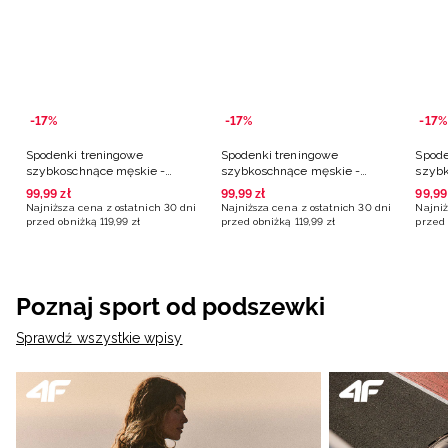
-17%
-17%
-17%
Spodenki treningowe
Spodenki treningowe
Spode
szybkoschnące męskie -
szybkoschnące męskie -
szybk
czerwone
granatowe
oliwk
99
,
99
zł
99
,
99
zł
99
,
99
Najniższa cena z ostatnich 30 dni
Najniższa cena z ostatnich 30 dni
Najniż
przed obniżką
119
,
99
zł
przed obniżką
119
,
99
zł
przed 
Poznaj sport od podszewki
Sprawdź wszystkie wpisy