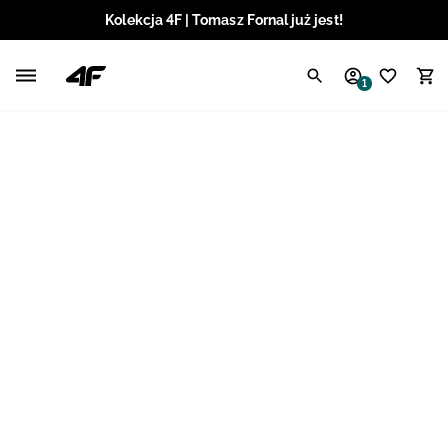
Kolekcja 4F | Tomasz Fornal już jest!
Polski / PLN
1
Angielski / EUR
Angielski / USD
Angielski / GBP
Chorwacki / EUR
Czeski / CZK
Litewski / EUR
Łotewski / EUR