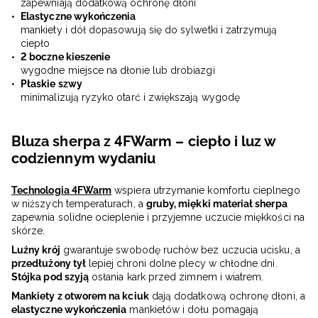
zapewniają dodatkową ochronę dłoni
Elastyczne wykończenia
mankiety i dół dopasowują się do sylwetki i zatrzymują
ciepło
2 boczne kieszenie
wygodne miejsce na dłonie lub drobiazgi
Płaskie szwy
minimalizują ryzyko otarć i zwiększają wygodę
Bluza sherpa z 4FWarm – ciepło i luz w
codziennym wydaniu
Technologia 4FWarm
wspiera utrzymanie komfortu cieplnego
w niższych temperaturach, a
gruby, miękki materiał sherpa
zapewnia solidne ocieplenie i przyjemne uczucie miękkości na
skórze.
Luźny krój
gwarantuje swobodę ruchów bez uczucia ucisku, a
przedłużony tył
lepiej chroni dolne plecy w chłodne dni.
Stójka pod szyją
osłania kark przed zimnem i wiatrem.
Mankiety z otworem na kciuk
dają dodatkową ochronę dłoni, a
elastyczne wykończenia
mankietów i dołu pomagają