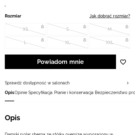
Rozmiar
Jak dobrać rozmiar?
XS
S
M
L
XL
XXL
Powiadom mnie
Sprawdź dostępność w salonach
Opis
Opinie
Specyfikacja
Pranie i konserwacja
Bezpieczeństwo pr
Opis
Damski polar sherpa ze stójką oversize wyposażony w