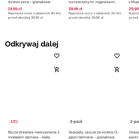
dziewczęce - granatowe
rozszerzanymi nogawkami
chłop
dziewczęce - granatowe
19
,
99
zł
39
,
99
zł
29
,
99
Najniższa cena z ostatnich 30 dni
Najniższa cena z ostatnich 30 dni
Najniż
przed obniżką
39
,
99
zł
przed obniżką
49
,
99
zł
przed 
Odkrywaj dalej
-13%
3-pack
3-pa
Bluza dresowa nierozpinana z
Skarpety casual za kostkę (3-
Skarp
modalem damska - biała
pack) damskie - granatowe
pack)