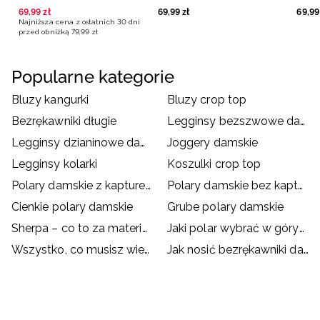
69
,
99
zł
69
,
99
zł
69
,
99
Najniższa cena z ostatnich 30 dni
przed obniżką
79
,
99
zł
Popularne kategorie
Bluzy kangurki
Bluzy crop top
Bezrękawniki długie
Legginsy bezszwowe damskie
Legginsy dzianinowe damskie
Joggery damskie
Legginsy kolarki
Koszulki crop top
Polary damskie z kapturem
Polary damskie bez kaptura
Cienkie polary damskie
Grube polary damskie
Sherpa – co to za materiał? Zalety polaru sherpa
Jaki polar wybrać w góry? Jaki polar na trekking?
Wszystko, co musisz wiedzieć o polarze
Jak nosić bezrękawniki damskie?