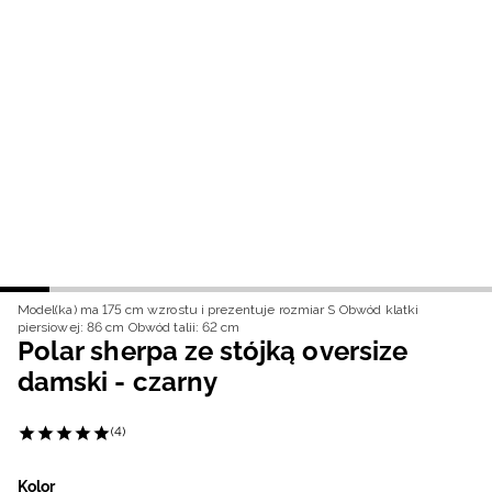
Niemiecki / EUR
Rumuński / RON
Słowacki / EUR
Ukraiński / UAH
Model(ka) ma 175 cm wzrostu i prezentuje rozmiar S
Obwód klatki
piersiowej: 86 cm
Obwód talii: 62 cm
Polar sherpa ze stójką oversize
damski - czarny
(4)
Kolor