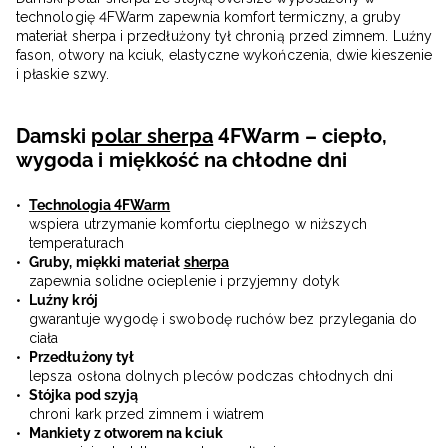
technologię 4FWarm zapewnia komfort termiczny, a gruby
materiał sherpa i przedłużony tył chronią przed zimnem. Luźny
fason, otwory na kciuk, elastyczne wykończenia, dwie kieszenie
i płaskie szwy.
Damski
polar sherpa
4FWarm – ciepło,
wygoda i miękkość na chłodne dni
Technologia 4FWarm
wspiera utrzymanie komfortu cieplnego w niższych
temperaturach
Gruby, miękki materiał
sherpa
zapewnia solidne ocieplenie i przyjemny dotyk
Luźny krój
gwarantuje wygodę i swobodę ruchów bez przylegania do
ciała
Przedłużony tył
lepsza osłona dolnych pleców podczas chłodnych dni
Stójka pod szyją
chroni kark przed zimnem i wiatrem
Mankiety z otworem na kciuk