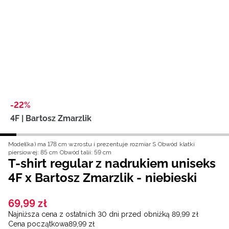
Niemiecki / EUR
Rumuński / RON
Słowacki / EUR
Ukraiński / UAH
-22%
4F | Bartosz Zmarzlik
Model(ka) ma 178 cm wzrostu i prezentuje rozmiar S
Obwód klatki
piersiowej: 85 cm
Obwód talii: 59 cm
T-shirt regular z nadrukiem uniseks
4F x Bartosz Zmarzlik - niebieski
69
,
99
zł
Najniższa cena z ostatnich 30 dni przed obniżką
89
,
99
zł
Cena początkowa
89
,
99
zł