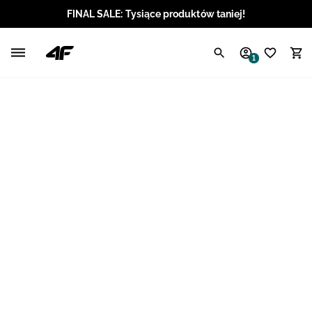
FINAL SALE: Tysiące produktów taniej!
Polski / PLN
1
Angielski / EUR
Angielski / USD
Angielski / GBP
Chorwacki / EUR
Czeski / CZK
Litewski / EUR
Łotewski / EUR