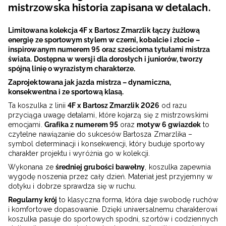
mistrzowska historia zapisana w detalach.
Limitowana kolekcja 4F x Bartosz Zmarzlik łączy żużlową
energię ze sportowym stylem w czerni, kobalcie i złocie –
inspirowanym numerem 95 oraz sześcioma tytułami mistrza
świata. Dostępna w wersji dla dorosłych i juniorów, tworzy
spójną linię o wyrazistym charakterze.
Zaprojektowana jak jazda mistrza – dynamiczna,
konsekwentna i ze sportową klasą.
Ta koszulka z linii
4F x Bartosz Zmarzlik 2026
od razu
przyciąga uwagę detalami, które kojarzą się z mistrzowskimi
emocjami.
Grafika z numerem 95
oraz
motyw 6 gwiazdek
to
czytelne nawiązanie do sukcesów Bartosza Zmarzlika –
symbol determinacji i konsekwencji, który buduje sportowy
charakter projektu i wyróżnia go w kolekcji.
Wykonana ze
średniej grubości bawełny
, koszulka zapewnia
wygodę noszenia przez cały dzień. Materiał jest przyjemny w
dotyku i dobrze sprawdza się w ruchu.
Regularny krój
to klasyczna forma, która daje swobodę ruchów
i komfortowe dopasowanie. Dzięki uniwersalnemu charakterowi
koszulka pasuje do sportowych spodni, szortów i codziennych