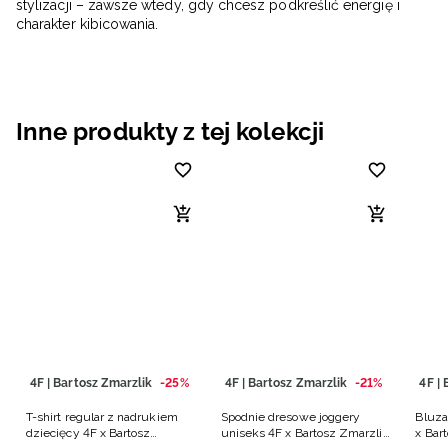
stylizacji – zawsze wtedy, gdy chcesz podkreślić energię i
charakter kibicowania.
Inne produkty z tej kolekcji
4F | Bartosz Zmarzlik
-25%
4F | Bartosz Zmarzlik
-21%
4F |
T-shirt regular z nadrukiem
Spodnie dresowe joggery
Bluza
dziecięcy 4F x Bartosz
uniseks 4F x Bartosz Zmarzlik
x Bar