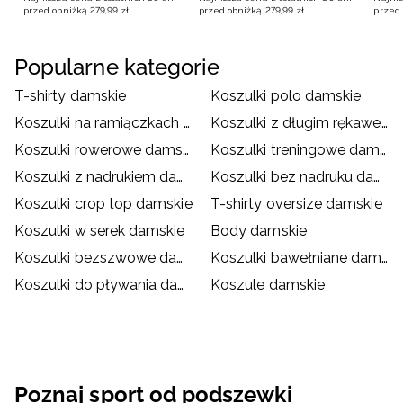
przed obniżką
279
,
99
zł
przed obniżką
279
,
99
zł
przed 
Popularne kategorie
T-shirty damskie
Koszulki polo damskie
Koszulki na ramiączkach damskie
Koszulki z długim rękawem damskie
Koszulki rowerowe damskie
Koszulki treningowe damskie
Koszulki z nadrukiem damskie
Koszulki bez nadruku damskie
Koszulki crop top damskie
T-shirty oversize damskie
Koszulki w serek damskie
Body damskie
Koszulki bezszwowe damskie
Koszulki bawełniane damskie
Koszulki do pływania damskie
Koszule damskie
Poznaj sport od podszewki