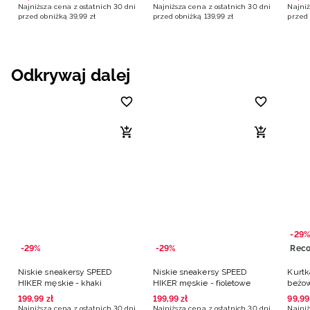
Najniższa cena z ostatnich 30 dni
Najniższa cena z ostatnich 30 dni
Najniż
przed obniżką
39
,
99
zł
przed obniżką
139
,
99
zł
przed 
Odkrywaj dalej
-29%
-29%
-29%
Niskie sneakersy SPEED
Niskie sneakersy SPEED
Kurtk
HIKER męskie - khaki
HIKER męskie - fioletowe
beżo
199
,
99
zł
199
,
99
zł
99
,
99
Najniższa cena z ostatnich 30 dni
Najniższa cena z ostatnich 30 dni
Najniż