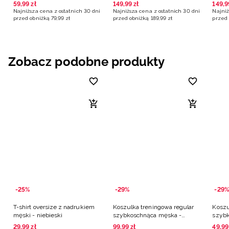
Zmarzlik - niebieski
- czarne
59
,
99
zł
149
,
99
zł
149
,
9
Najniższa cena z ostatnich 30 dni
Najniższa cena z ostatnich 30 dni
Najniż
przed obniżką
79
,
99
zł
przed obniżką
189
,
99
zł
przed 
Zobacz podobne produkty
-25%
-29%
-29%
T-shirt oversize z nadrukiem
Koszulka treningowa regular
Koszu
męski - niebieski
szybkoschnąca męska -
szybk
niebieska
niebi
29
,
99
zł
99
,
99
zł
49
,
99