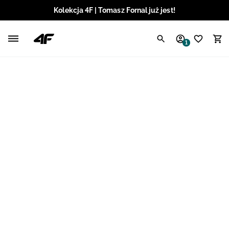
Kolekcja 4F | Tomasz Fornal już jest!
Polski / PLN
1
Angielski / EUR
Angielski / USD
Angielski / GBP
Chorwacki / EUR
Czeski / CZK
Litewski / EUR
Łotewski / EUR