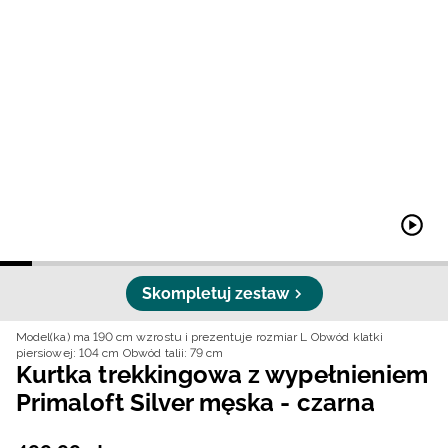
Niemiecki / EUR
Rumuński / RON
Słowacki / EUR
Ukraiński / UAH
Skompletuj zestaw
Model(ka) ma 190 cm wzrostu i prezentuje rozmiar L
Obwód klatki
piersiowej: 104 cm
Obwód talii: 79 cm
Kurtka trekkingowa z wypełnieniem
Primaloft Silver męska - czarna