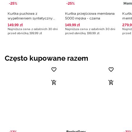
-25%
-25%
Mem
Kurtka puchowa z
Kurtka przejściowa membrana
Kurtk
wypełnieniem syntetycznym
5000 męska - czarna
memb
męska - czarna
czarn
149
,
99
zł
149
,
99
zł
279
,
9
Najniższa cena z ostatnich 30 dni
Najniższa cena z ostatnich 30 dni
Najniż
przed obniżką
199
,
99
zł
przed obniżką
199
,
99
zł
przed 
Często kupowane razem
-13%
Bestsellery
-31%