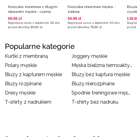
Koszulka rowerowa z długim
Koszulka rowerowa męska -
Bluza
rękawem męska - czarna
zielona
szybk
czarn
69
,
99
zł
59
,
99
zł
139
,
9
Najniższa cena z ostatnich 30 dni
Najniższa cena z ostatnich 30 dni
Najniż
przed obniżką
89
,
99
zł
przed obniżką
79
,
99
zł
przed 
Popularne kategorie
Kurtki z membraną
Joggery męskie
Polary męskie
Męska bielizna termoaktywna
Bluzy z kapturem męskie
Bluzy bez kaptura męskie
Bluzy rozpinane
Bluzy nierozpinane
Dresy męskie
Spodnie treningowe męskie
T-shirty z nadrukiem
T-shirty bez nadruku