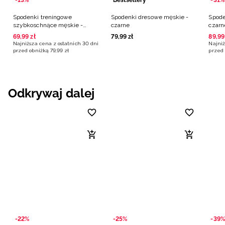
Spodenki treningowe
Spodenki dresowe męskie -
Spode
szybkoschnące męskie -
czarne
czarn
granatowe
69
,
99
zł
79
,
99
zł
89
,
99
Najniższa cena z ostatnich 30 dni
Najniż
przed obniżką
79
,
99
zł
przed 
Odkrywaj dalej
-22%
-25%
-39%