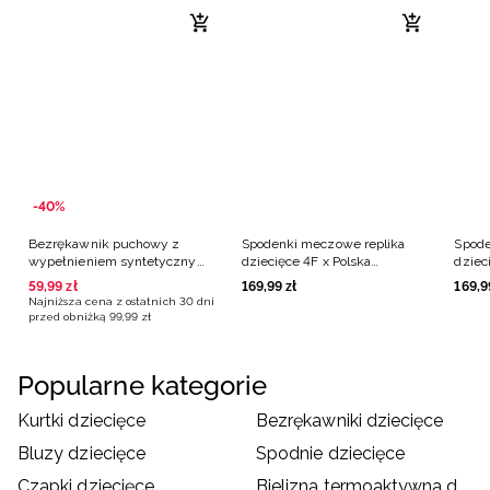
-40%
Bezrękawnik puchowy z
Spodenki meczowe replika
Spode
wypełnieniem syntetycznym
dziecięce 4F x Polska
dziec
chłopięcy - zielony
Siatkówka - czerwone
Siatk
59
,
99
zł
169
,
99
zł
169
,
9
Najniższa cena z ostatnich 30 dni
przed obniżką
99
,
99
zł
Popularne kategorie
Kurtki dziecięce
Bezrękawniki dziecięce
Bluzy dziecięce
Spodnie dziecięce
Czapki dziecięce
Bielizna termoaktywna dziecięca