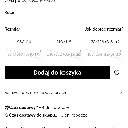
Cena początkowa
169
,
99
zł
Kolor
Rozmiar
Jak dobrać rozmiar?
98/104
110/116
122/128 (6-8 lat)
134/140 (8-10 lat)
146/152 (10-12 lat)
158/164 (12-14 lat)
Dodaj do koszyka
Sprawdź dostępność w salonach
Czas dostawy
2 - 4 dni robocze
Czas dostawy do sklepu
1 - 3 dni robocze