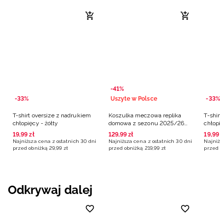
-41%
-33%
Uszyte w Polsce
-33%
T-shirt oversize z nadrukiem
Koszulka meczowa replika
T-shi
chłopięcy - żółty
domowa z sezonu 2025/26
chłopi
dziecięca 4F x Arka Gdynia -
19
,
99
zł
129
,
99
zł
19
,
99
żółta
Najniższa cena z ostatnich 30 dni
Najniższa cena z ostatnich 30 dni
Najniż
przed obniżką
29
,
99
zł
przed obniżką
219
,
99
zł
przed 
Odkrywaj dalej