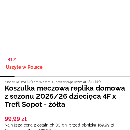
Niemiecki / EUR
Rumuński / RON
Słowacki / EUR
Ukraiński / UAH
-41%
Uszyte w Polsce
Model(ka) ma 140 cm wzrostu i prezentuje rozmiar 134/140
Koszulka meczowa replika domowa
z sezonu 2025/26 dziecięca 4F x
Trefl Sopot - żółta
99
,
99
zł
Najniższa cena z ostatnich 30 dni przed obniżką
169
,
99
zł