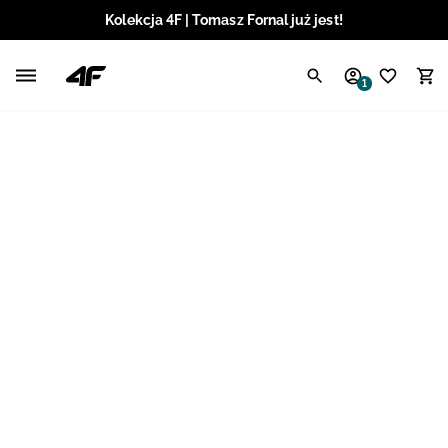
Kolekcja 4F | Tomasz Fornal już jest!
Polski / PLN
1
Angielski / EUR
Angielski / USD
Angielski / GBP
Chorwacki / EUR
Czeski / CZK
Litewski / EUR
Łotewski / EUR