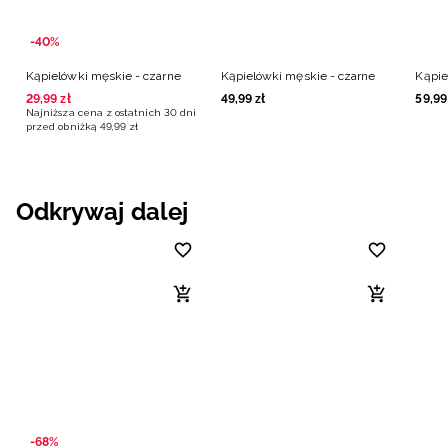
-40%
Kąpielówki męskie - czarne
Kąpielówki męskie - czarne
Kąpie
29
,
99
zł
49
,
99
zł
59
,
99
Najniższa cena z ostatnich 30 dni
przed obniżką
49
,
99
zł
Odkrywaj dalej
-68%