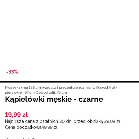
Niemiecki / EUR
Rumuński / RON
Słowacki / EUR
Ukraiński / UAH
-33%
Model(ka) ma 188 cm wzrostu i prezentuje rozmiar L
Obwód klatki
piersiowej: 97 cm
Obwód talii: 75 cm
Kąpielówki męskie - czarne
19
,
99
zł
Najniższa cena z ostatnich 30 dni przed obniżką
29
,
99
zł
Cena początkowa
49
,
99
zł