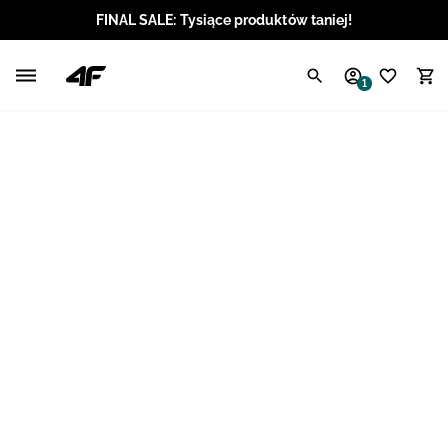
FINAL SALE: Tysiące produktów taniej!
Polski / PLN
1
Angielski / EUR
Angielski / USD
Angielski / GBP
Chorwacki / EUR
Czeski / CZK
Litewski / EUR
Łotewski / EUR