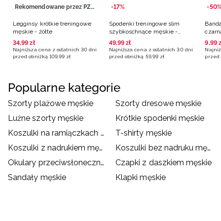
Rekomendowane przez PZLA
-17%
-50
Legginsy krótkie treningowe
Spodenki treningowe slim
Banda
męskie - żółte
szybkoschnące męskie -
czarn
czarne
34
,
99
zł
49
,
99
zł
9
,
99
z
Najniższa cena z ostatnich 30 dni
Najniższa cena z ostatnich 30 dni
Najniż
przed obniżką
109
,
99
zł
przed obniżką
59
,
99
zł
przed 
Popularne kategorie
Szorty plażowe męskie
Szorty dresowe męskie
Luźne szorty męskie
Krótkie spodenki męskie
Koszulki na ramiączkach męskie
T-shirty męskie
Koszulki z nadrukiem męskie
Koszulki bez nadruku męskie
Okulary przeciwsłoneczne męskie
Czapki z daszkiem męskie
Sandały męskie
Klapki męskie