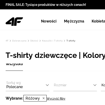
FINAL SALE: Tysiące produktów w niższych cenach!
Nowości
Mężczyzna
Kobiet
4F
Dziewczyna
Odzież
Koszulki i T-shirty
T-shirty
T-shirty dziewczęce | Kolor
Wszystko
Sortuj wg:
Rozmiar
Ko
Polecane
Wybrane:
Różowy
Wyczyść filtry