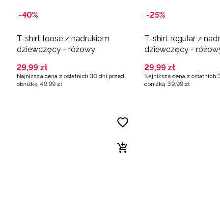
-40%
-25%
T-shirt loose z nadrukiem
T-shirt regular z na
dziewczęcy - różowy
dziewczęcy - różow
29
,
99
zł
29
,
99
zł
Najniższa cena z ostatnich 30 dni przed
Najniższa cena z ostatnich 
obniżką
49
,
99
zł
obniżką
39
,
99
zł