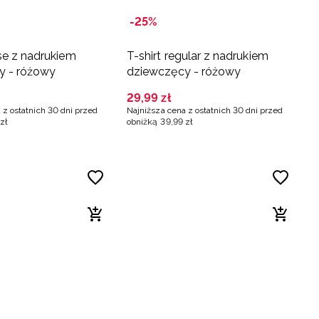
-25%
ose z nadrukiem
T-shirt regular z nadrukiem
y - różowy
dziewczęcy - różowy
29
,
99
zł
 z ostatnich 30 dni przed
Najniższa cena z ostatnich 30 dni przed
zł
obniżką
39
,
99
zł