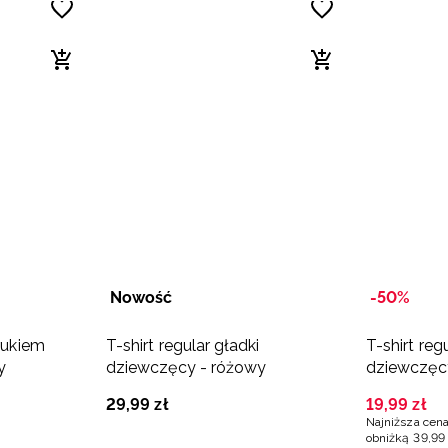
Nowość
-50%
drukiem
T-shirt regular gładki
T-shirt reg
y
dziewczęcy - różowy
dziewczęc
29
,
99
zł
19
,
99
zł
Najniższa cena
obniżką
39
,
99