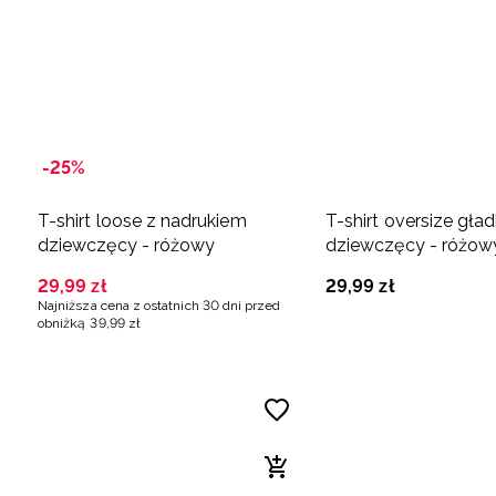
-25%
T-shirt loose z nadrukiem
T-shirt oversize gład
dziewczęcy - różowy
dziewczęcy - różow
29
,
99
zł
29
,
99
zł
Najniższa cena z ostatnich 30 dni przed
obniżką
39
,
99
zł