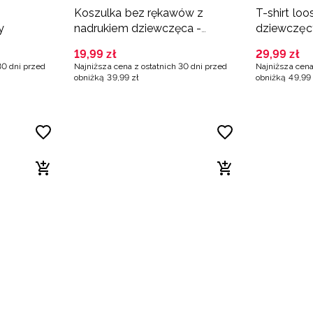
Koszulka bez rękawów z
T-shirt lo
y
nadrukiem dziewczęca -
dziewczęc
różowa
19
,
99
zł
29
,
99
zł
30 dni przed
Najniższa cena z ostatnich 30 dni przed
Najniższa cena
obniżką
39
,
99
zł
obniżką
49
,
99