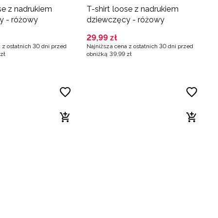
ose z nadrukiem
T-shirt loose z nadrukiem
y - różowy
dziewczęcy - różowy
29
,
99
zł
 z ostatnich 30 dni przed
Najniższa cena z ostatnich 30 dni przed
zł
obniżką
39
,
99
zł