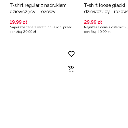
T-shirt regular z nadrukiem
T-shirt loose gładki
dziewczęcy - różowy
dziewczęcy - różow
19
,
99
zł
29
,
99
zł
Najniższa cena z ostatnich 30 dni przed
Najniższa cena z ostatnich 
obniżką
29
,
99
zł
obniżką
49
,
99
zł