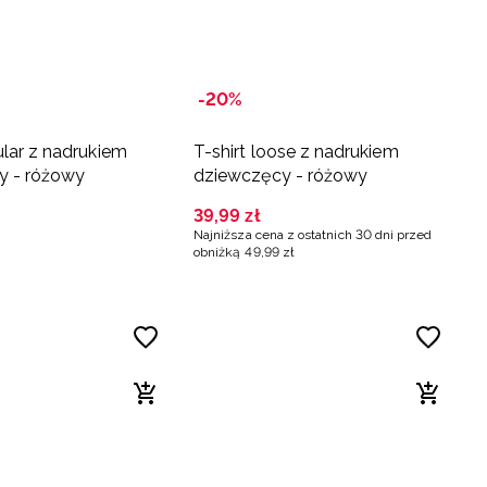
-20%
ular z nadrukiem
T-shirt loose z nadrukiem
y - różowy
dziewczęcy - różowy
39
,
99
zł
Najniższa cena z ostatnich 30 dni przed
obniżką
49
,
99
zł