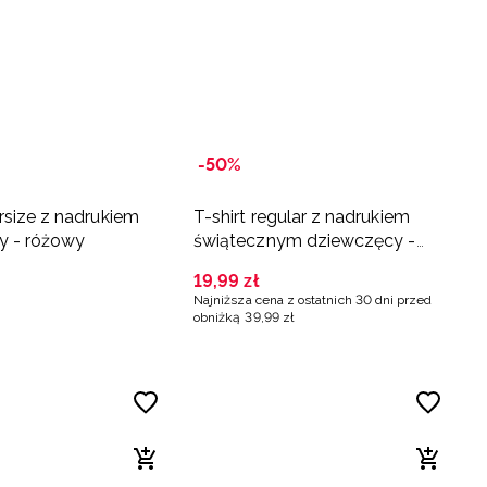
-50%
ersize z nadrukiem
T-shirt regular z nadrukiem
y - różowy
świątecznym dziewczęcy -
różowy
19
,
99
zł
Najniższa cena z ostatnich 30 dni przed
obniżką
39
,
99
zł