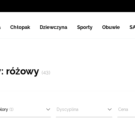
a
Chłopak
Dziewczyna
Sporty
Obuwie
S
y: różowy
(43)
lory
(1)
Dyscyplina
Cena