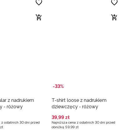
-33%
ular z nadrukiem
T-shirt loose z nadrukiem
y - różowy
dziewczęcy - różowy
39
,
99
zł
 z ostatnich 30 dni przed
Najniższa cena z ostatnich 30 dni przed
zł
obniżką
59
,
99
zł