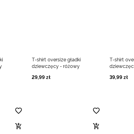
ki
T-shirt oversize gładki
T-shirt ov
y
dziewczęcy - różowy
dziewczęc
29
,
99
zł
39
,
99
zł