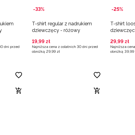
-33%
-25%
drukiem
T-shirt regular z nadrukiem
T-shirt lo
y
dziewczęcy - różowy
dziewczęc
19
,
99
zł
29
,
99
zł
30 dni przed
Najniższa cena z ostatnich 30 dni przed
Najniższa cena
obniżką
29
,
99
zł
obniżką
39
,
99