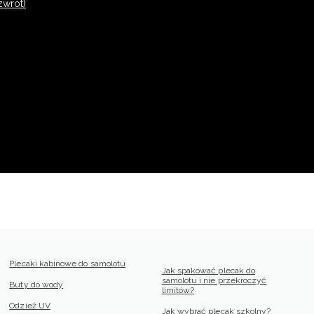
zwrot)
Plecaki kabinowe do samolotu
Jak spakować plecak do
samolotu i nie przekroczyć
Buty do wody
limitów?
Odzież UV
Jak wybrać plecak szkolny?