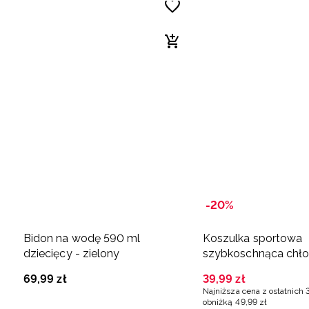
-20%
Bidon na wodę 590 ml
Koszulka sportowa
dziecięcy - zielony
szybkoschnąca chło
zielona
69
,
99
zł
39
,
99
zł
Najniższa cena z ostatnich 
obniżką
49
,
99
zł