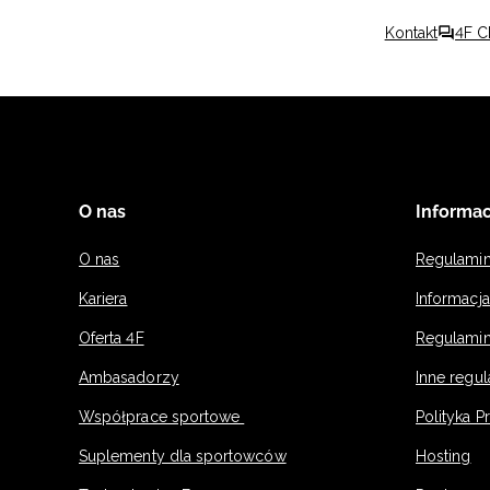
Kontakt
4F C
O nas
Informac
O nas
Regulami
Kariera
Informacj
Oferta 4F
Regulamin
Ambasadorzy
Inne regu
Współprace sportowe
Polityka P
Suplementy dla sportowców
Hosting