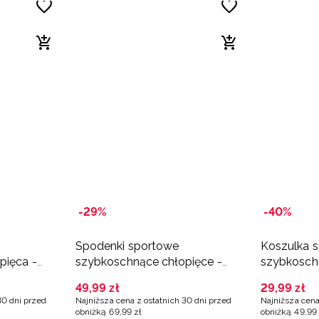
-29%
-40%
Spodenki sportowe
Koszulka 
pięca -
szybkoschnące chłopięce -
szybkosch
zielone
zielona
49
,
99
zł
29
,
99
zł
30 dni przed
Najniższa cena z ostatnich 30 dni przed
Najniższa cena
obniżką
69
,
99
zł
obniżką
49
,
99