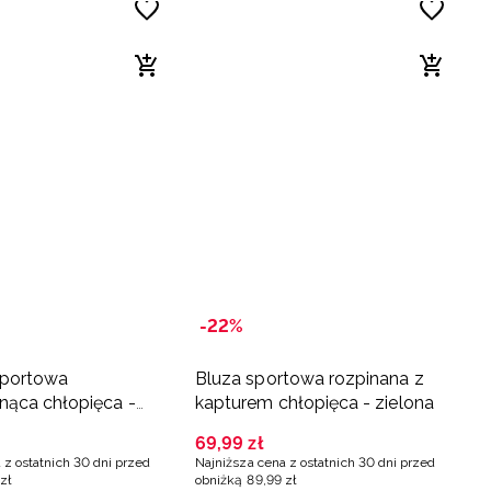
-22%
sportowa
Bluza sportowa rozpinana z
nąca chłopięca -
kapturem chłopięca - zielona
69
,
99
zł
 z ostatnich 30 dni przed
Najniższa cena z ostatnich 30 dni przed
zł
obniżką
89
,
99
zł