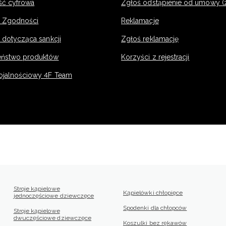
ść cyfrowa
Zgłoś odstąpienie od umowy (
e Zgodności
Reklamacje
 dotycząca sankcji
Zgłoś reklamację
eństwo produktów
Korzyści z rejestracji
ojalnościowy 4F Team
Stroje kąpielowe
Kąpielówki chłopięce
jednoczęściowe dziewczęce
Spodenki dla chłopców
Stroje kąpielowe
dwuczęściowe dziewczęce
Koszulki bez rękawów