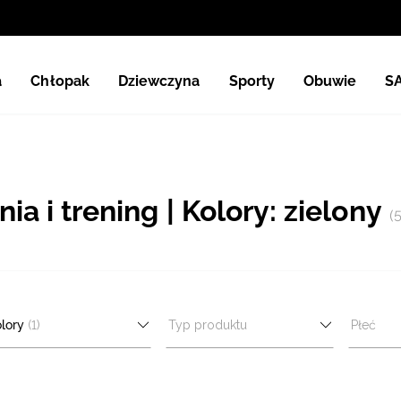
a
Chłopak
Dziewczyna
Sporty
Obuwie
S
a i trening | Kolory: zielony
(5
lory
(1)
Typ produktu
Płeć