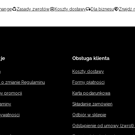
hange
Zasady zwrotów
Koszty dostawy
Dla biznesu
Znajdź 
je
Obsługa klienta
n
Koszty dostawy
a o zmianie Regulaminu
Formy płatności
y promocji
Karta podarunkowa
laminy
Składanie zamówień
rywatności
Odbiór w sklepie
Odstąpienie od umowy (zwrot) -