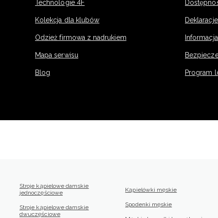
Technologie 4F
Dostępno
Kolekcja dla klubów
Deklaracj
Odzież firmowa z nadrukiem
Informacja
Mapa serwisu
Bezpiecz
Blog
Program l
Stroje kąpielowe damskie
Kąpielówki męskie
jednoczęściowe
Spodenki męskie
Stroje kąpielowe damskie
dwuczęściowe