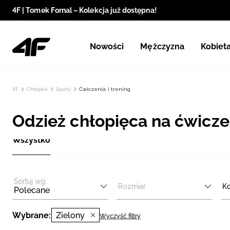
4F | Tomek Fornal – Kolekcja już dostępna!
Nowości
Mężczyzna
Kobiet
4F
Chłopak
Sporty
Ćwiczenia i trening
Odzież chłopięca na ćwiczeni
Wszystko
Sortuj wg:
Rozmiar
Ko
Polecane
Wybrane:
Zielony
Wyczyść filtry