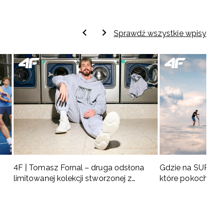
Sprawdź wszystkie wpisy
4F | Tomasz Fornal – druga odsłona
Gdzie na SUP w 
limitowanej kolekcji stworzonej z
które pokochas
naszym ambasadorem