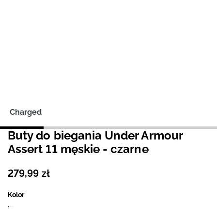
Niemiecki / EUR
Rumuński / RON
Słowacki / EUR
Ukraiński / UAH
Charged
Buty do biegania Under Armour
Assert 11 męskie - czarne
279
,
99
zł
Kolor