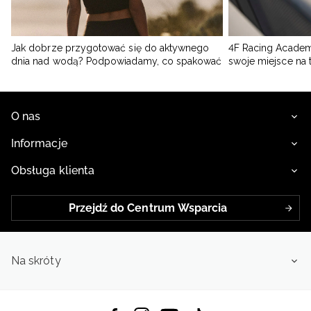
Jak dobrze przygotować się do aktywnego
4F Racing Academ
dnia nad wodą? Podpowiadamy, co spakować
swoje miejsce na 
O nas
Informacje
Obsługa klienta
Przejdź do Centrum Wsparcia
Na skróty