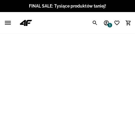
FINAL SALE: Tysiące produktów taniej!
Polski / PLN
1
Angielski / EUR
Angielski / USD
Angielski / GBP
Chorwacki / EUR
Czeski / CZK
Litewski / EUR
Łotewski / EUR