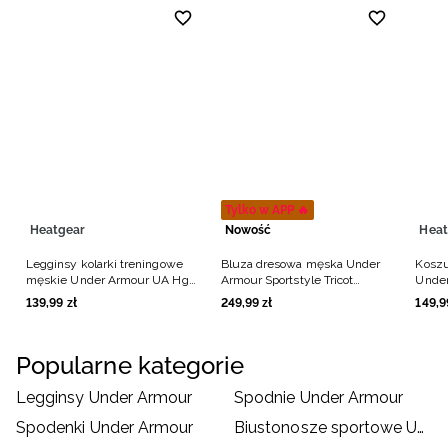
Tylko w APP 🔥
Heatgear
Nowość
Heat
Legginsy kolarki treningowe
Bluza dresowa męska Under
Koszu
męskie Under Armour UA Hg
Armour Sportstyle Tricot
Under
Armour Shorts - czarne
Jacket - czarna
Comp 
139
,
99
zł
249
,
99
zł
149
,
9
Popularne kategorie
Legginsy Under Armour
Spodnie Under Armour
Spodenki Under Armour
Biustonosze sportowe Under Armour