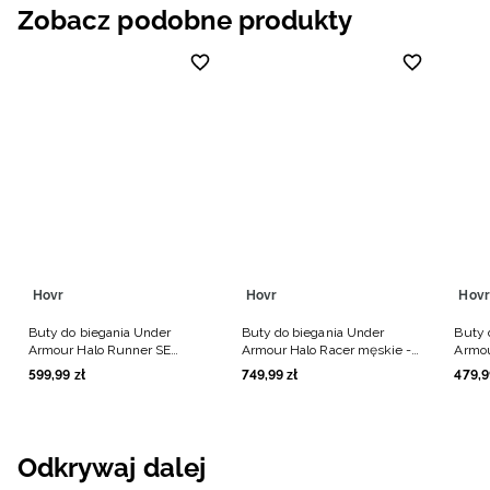
Zobacz podobne produkty
Hovr
Hovr
Hovr
Buty do biegania Under
Buty do biegania Under
Buty 
Armour Halo Runner SE
Armour Halo Racer męskie -
Armou
męskie - czarne
czarne
czarn
599
,
99
zł
749
,
99
zł
479
,
9
Odkrywaj dalej