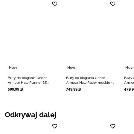
Hovr
Hovr
Hovr
Buty do biegania Under
Buty do biegania Under
Buty 
Armour Halo Runner SE
Armour Halo Racer męskie -
Armou
męskie - czarne
czarne
czarn
599
,
99
zł
749
,
99
zł
479
,
9
Odkrywaj dalej