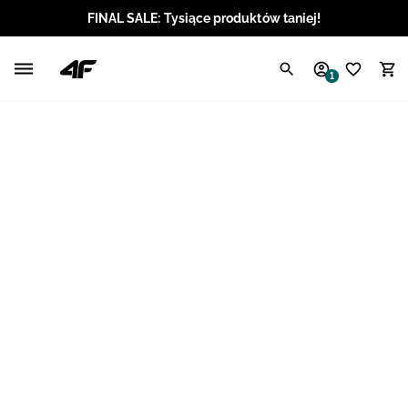
FINAL SALE: Tysiące produktów taniej!
Polski / PLN
1
Angielski / EUR
Angielski / USD
Angielski / GBP
Chorwacki / EUR
Czeski / CZK
Litewski / EUR
Łotewski / EUR