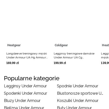
Heatgear
Coldgear
Heat
Longsleeve treningowy męski
Legginsy treningowe damskie
Leggi
Under Armour UA Hg Armour
Under Armour UA Cg
męski
Comp Mock Ls - czarny
Authentics Legging - czarne
Armou
169
,
99
zł
199
,
99
zł
139
,
9
Popularne kategorie
Legginsy Under Armour
Spodnie Under Armour
Spodenki Under Armour
Biustonosze sportowe Under Armour
Bluzy Under Armour
Koszulki Under Armour
Bielizna Under Armour
Buty Under Armour