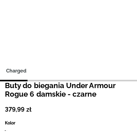
Niemiecki / EUR
Rumuński / RON
Słowacki / EUR
Ukraiński / UAH
Charged
Buty do biegania Under Armour
Rogue 6 damskie - czarne
379
,
99
zł
Kolor